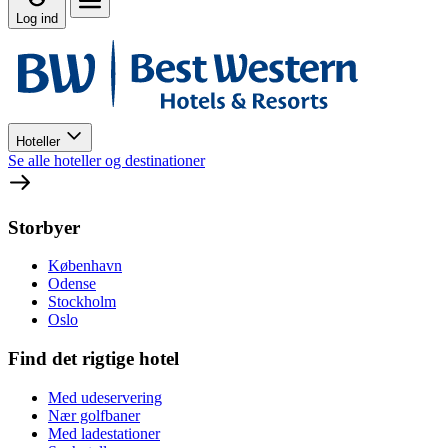
Log ind
Hoteller
Se alle hoteller og destinationer
Storbyer
København
Odense
Stockholm
Oslo
Find det rigtige hotel
Med udeservering
Nær golfbaner
Med ladestationer