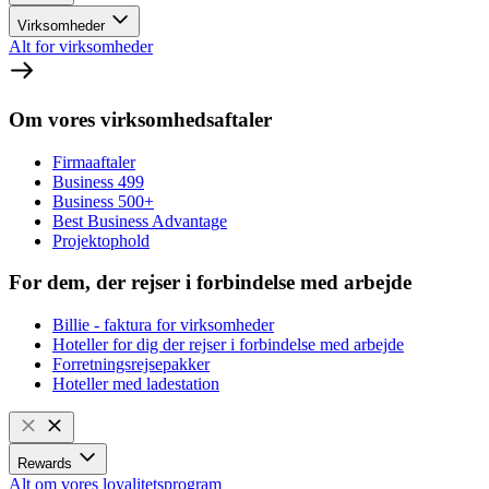
Virksomheder
Alt for virksomheder
Om vores virksomhedsaftaler
Firmaaftaler
Business 499
Business 500+
Best Business Advantage
Projektophold
For dem, der rejser i forbindelse med arbejde
Billie - faktura for virksomheder
Hoteller for dig der rejser i forbindelse med arbejde
Forretningsrejsepakker
Hoteller med ladestation
Rewards
Alt om vores loyalitetsprogram