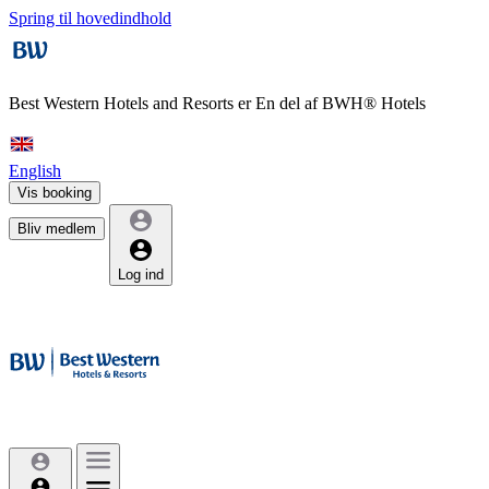
Spring til hovedindhold
Best Western Hotels and Resorts er
En del af BWH® Hotels
English
Vis booking
Bliv medlem
Log ind