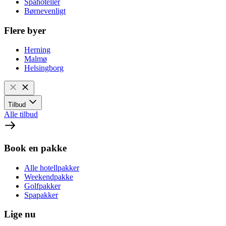
Spahoteller
Børnevenligt
Flere byer
Herning
Malmø
Helsingborg
Tilbud
Alle tilbud
Book en pakke
Alle hotellpakker
Weekendpakke
Golfpakker
Spapakker
Lige nu