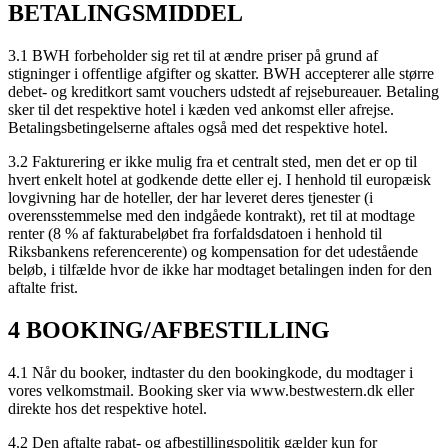
BETALINGSMIDDEL
3.1 BWH forbeholder sig ret til at ændre priser på grund af
stigninger i offentlige afgifter og skatter. BWH accepterer alle større
debet- og kreditkort samt vouchers udstedt af rejsebureauer. Betaling
sker til det respektive hotel i kæden ved ankomst eller afrejse.
Betalingsbetingelserne aftales også med det respektive hotel.
3.2 Fakturering er ikke mulig fra et centralt sted, men det er op til
hvert enkelt hotel at godkende dette eller ej. I henhold til europæisk
lovgivning har de hoteller, der har leveret deres tjenester (i
overensstemmelse med den indgåede kontrakt), ret til at modtage
renter (8 % af fakturabeløbet fra forfaldsdatoen i henhold til
Riksbankens referencerente) og kompensation for det udestående
beløb, i tilfælde hvor de ikke har modtaget betalingen inden for den
aftalte frist.
4 BOOKING/AFBESTILLING
4.1 Når du booker, indtaster du den bookingkode, du modtager i
vores velkomstmail. Booking sker via www.bestwestern.dk eller
direkte hos det respektive hotel.
4.2 Den aftalte rabat- og afbestillingspolitik gælder kun for