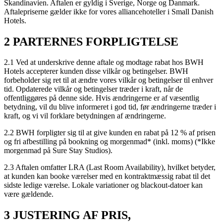
Skandinavien. Aftalen er gyldig i Sverige, Norge og Danmark.
Aftalepriserne gælder ikke for vores alliancehoteller i Small Danish
Hotels.
2 PARTERNES FORPLIGTELSE
2.1 Ved at underskrive denne aftale og modtage rabat hos BWH
Hotels accepterer kunden disse vilkår og betingelser. BWH
forbeholder sig ret til at ændre vores vilkår og betingelser til enhver
tid. Opdaterede vilkår og betingelser træder i kraft, når de
offentliggøres på denne side. Hvis ændringerne er af væsentlig
betydning, vil du blive informeret i god tid, før ændringerne træder i
kraft, og vi vil forklare betydningen af ændringerne.
2.2 BWH forpligter sig til at give kunden en rabat på 12 % af prisen
og fri afbestilling på bookning og morgenmad* (inkl. moms) (*Ikke
morgenmad på Sure Stay Studios).
2.3 Aftalen omfatter LRA (Last Room Availability), hvilket betyder,
at kunden kan booke værelser med en kontraktmæssig rabat til det
sidste ledige værelse. Lokale variationer og blackout-datoer kan
være gældende.
3 JUSTERING AF PRIS,