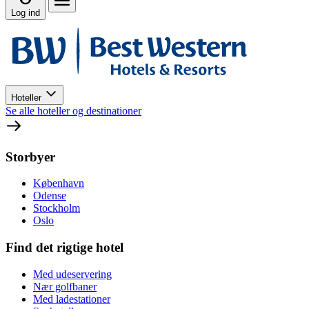
Log ind
Hoteller
Se alle hoteller og destinationer
Storbyer
København
Odense
Stockholm
Oslo
Find det rigtige hotel
Med udeservering
Nær golfbaner
Med ladestationer