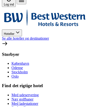
Log ind
Hoteller
Se alle hoteller og destinationer
Storbyer
København
Odense
Stockholm
Oslo
Find det rigtige hotel
Med udeservering
Nær golfbaner
Med ladestationer