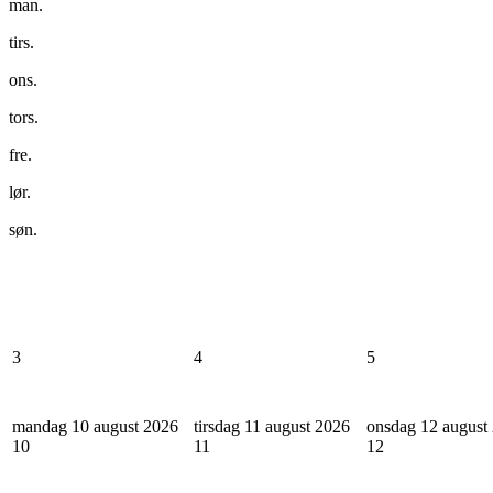
man.
tirs.
ons.
tors.
fre.
lør.
søn.
3
4
5
mandag 10 august 2026
tirsdag 11 august 2026
onsdag 12 august
10
11
12