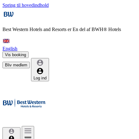
Spring til hovedindhold
Best Western Hotels and Resorts er
En del af BWH® Hotels
English
Vis booking
Bliv medlem
Log ind