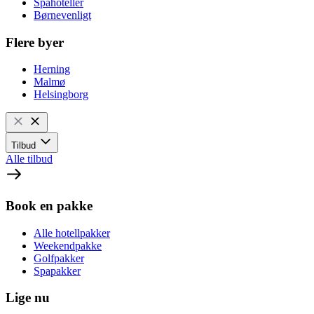
Spahoteller
Børnevenligt
Flere byer
Herning
Malmø
Helsingborg
Tilbud
Alle tilbud
Book en pakke
Alle hotellpakker
Weekendpakke
Golfpakker
Spapakker
Lige nu