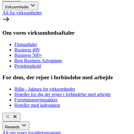
Virksomheder
Alt for virksomheder
Om vores virksomhedsaftaler
Firmaaftaler
Business 499
Business 500+
Best Business Advantage
Projektophold
For dem, der rejser i forbindelse med arbejde
Billie - faktura for virksomheder
Hoteller for dig der rejser i forbindelse med arbejde
Forretningsrejsepakker
Hoteller med ladestation
Rewards
Alt om vores loyalitetsprogram