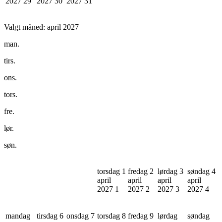
2027
29
2027
30
2027
31
Valgt måned:
april 2027
man.
tirs.
ons.
tors.
fre.
lør.
søn.
torsdag 1
fredag 2
lørdag 3
søndag 4
april
april
april
april
2027
1
2027
2
2027
3
2027
4
mandag
tirsdag 6
onsdag 7
torsdag 8
fredag 9
lørdag
søndag