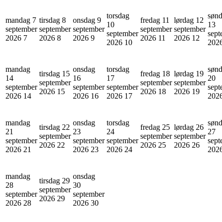
torsdag
søn
mandag 7
tirsdag 8
onsdag 9
fredag 11
lørdag 12
10
13
september
september
september
september
september
september
sept
2026
7
2026
8
2026
9
2026
11
2026
12
2026
10
202
mandag
onsdag
torsdag
søn
tirsdag 15
fredag 18
lørdag 19
14
16
17
20
september
september
september
september
september
september
sept
2026
15
2026
18
2026
19
2026
14
2026
16
2026
17
202
mandag
onsdag
torsdag
søn
tirsdag 22
fredag 25
lørdag 26
21
23
24
27
september
september
september
september
september
september
sept
2026
22
2026
25
2026
26
2026
21
2026
23
2026
24
202
mandag
onsdag
tirsdag 29
28
30
september
september
september
2026
29
2026
28
2026
30