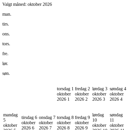
Valgt måned:
oktober 2026
man.
tirs.
ons.
tors.
fre.
lør.
søn.
torsdag 1
fredag 2
lørdag 3
søndag 4
oktober
oktober
oktober
oktober
2026
1
2026
2
2026
3
2026
4
mandag
lørdag
søndag
tirsdag 6
onsdag 7
torsdag 8
fredag 9
5
10
11
oktober
oktober
oktober
oktober
oktober
oktober
oktober
2026
6
2026
7
2026
8
2026
9