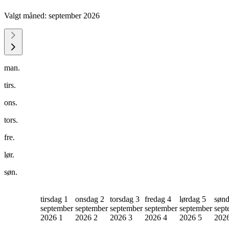
Valgt måned:
september 2026
man.
tirs.
ons.
tors.
fre.
lør.
søn.
tirsdag 1
onsdag 2
torsdag 3
fredag 4
lørdag 5
sønd
september
september
september
september
september
sept
2026
1
2026
2
2026
3
2026
4
2026
5
202