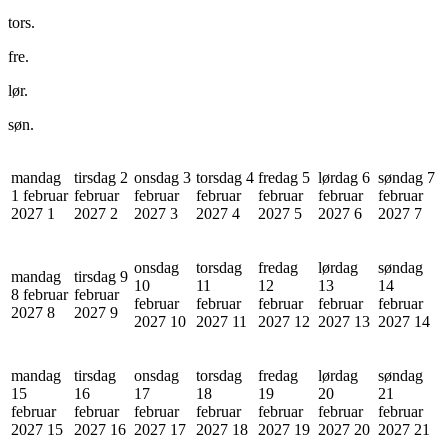
tors.
fre.
lør.
søn.
mandag
tirsdag 2
onsdag 3
torsdag 4
fredag 5
lørdag 6
søndag 7
1 februar
februar
februar
februar
februar
februar
februar
2027
1
2027
2
2027
3
2027
4
2027
5
2027
6
2027
7
onsdag
torsdag
fredag
lørdag
søndag
mandag
tirsdag 9
10
11
12
13
14
8 februar
februar
februar
februar
februar
februar
februar
2027
8
2027
9
2027
10
2027
11
2027
12
2027
13
2027
14
mandag
tirsdag
onsdag
torsdag
fredag
lørdag
søndag
15
16
17
18
19
20
21
februar
februar
februar
februar
februar
februar
februar
2027
15
2027
16
2027
17
2027
18
2027
19
2027
20
2027
21