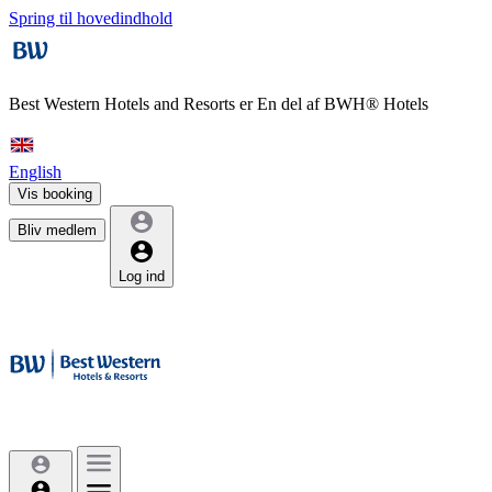
Spring til hovedindhold
Best Western Hotels and Resorts er
En del af BWH® Hotels
English
Vis booking
Bliv medlem
Log ind