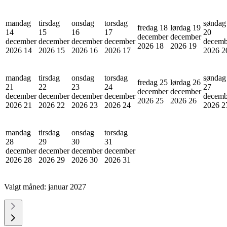
mandag
tirsdag
onsdag
torsdag
søndag
fredag 18
lørdag 19
14
15
16
17
20
december
december
december
december
december
december
decemb
2026
18
2026
19
2026
14
2026
15
2026
16
2026
17
2026
2
mandag
tirsdag
onsdag
torsdag
søndag
fredag 25
lørdag 26
21
22
23
24
27
december
december
december
december
december
december
decemb
2026
25
2026
26
2026
21
2026
22
2026
23
2026
24
2026
2
mandag
tirsdag
onsdag
torsdag
28
29
30
31
december
december
december
december
2026
28
2026
29
2026
30
2026
31
Valgt måned:
januar 2027