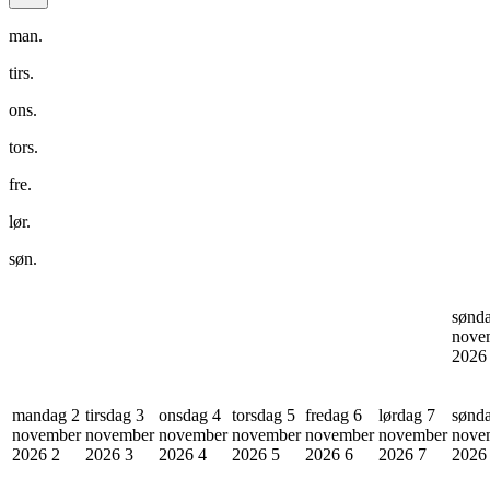
man.
tirs.
ons.
tors.
fre.
lør.
søn.
sønd
nove
202
mandag 2
tirsdag 3
onsdag 4
torsdag 5
fredag 6
lørdag 7
sønd
november
november
november
november
november
november
nove
2026
2
2026
3
2026
4
2026
5
2026
6
2026
7
202