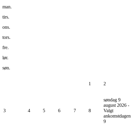
man.
tirs.
ons.
tors.
fre.
lør.
søn.
1
2
søndag 9
august 2026 -
3
4
5
6
7
8
Valgt
ankomstdagen
9