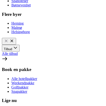
Spahoteller
Børnevenligt
Flere byer
Herning
Malmø
Helsingborg
Tilbud
Alle tilbud
Book en pakke
Alle hotellpakker
Weekendpakke
Golfpakker
Spapakker
Lige nu