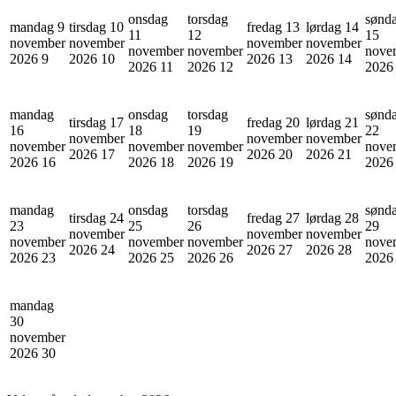
onsdag
torsdag
sønd
mandag 9
tirsdag 10
fredag 13
lørdag 14
11
12
15
november
november
november
november
november
november
nove
2026
9
2026
10
2026
13
2026
14
2026
11
2026
12
202
mandag
onsdag
torsdag
sønd
tirsdag 17
fredag 20
lørdag 21
16
18
19
22
november
november
november
november
november
november
nove
2026
17
2026
20
2026
21
2026
16
2026
18
2026
19
202
mandag
onsdag
torsdag
sønd
tirsdag 24
fredag 27
lørdag 28
23
25
26
29
november
november
november
november
november
november
nove
2026
24
2026
27
2026
28
2026
23
2026
25
2026
26
202
mandag
30
november
2026
30