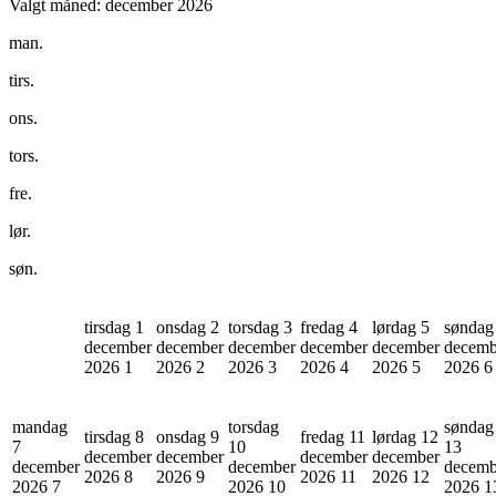
Valgt måned:
december 2026
man.
tirs.
ons.
tors.
fre.
lør.
søn.
tirsdag 1
onsdag 2
torsdag 3
fredag 4
lørdag 5
søndag
december
december
december
december
december
decemb
2026
1
2026
2
2026
3
2026
4
2026
5
2026
6
mandag
torsdag
søndag
tirsdag 8
onsdag 9
fredag 11
lørdag 12
7
10
13
december
december
december
december
december
december
decemb
2026
8
2026
9
2026
11
2026
12
2026
7
2026
10
2026
1