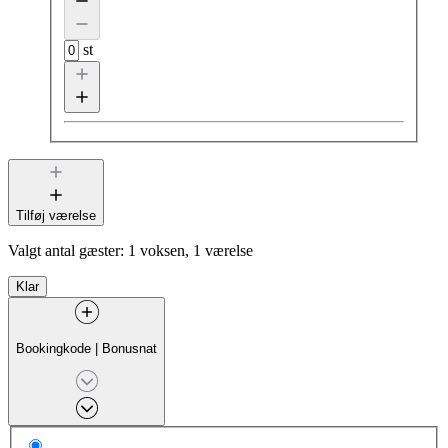
st
Tilføj værelse
Valgt antal gæster:
1 voksen, 1 værelse
Klar
Bookingkode
|
Bonusnat