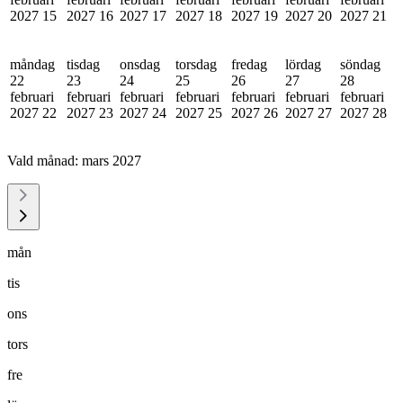
2027
15
2027
16
2027
17
2027
18
2027
19
2027
20
2027
21
måndag
tisdag
onsdag
torsdag
fredag
lördag
söndag
22
23
24
25
26
27
28
februari
februari
februari
februari
februari
februari
februari
2027
22
2027
23
2027
24
2027
25
2027
26
2027
27
2027
28
Vald månad:
mars 2027
mån
tis
ons
tors
fre