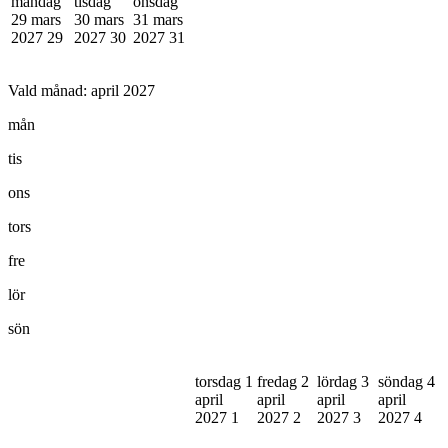
måndag
tisdag
onsdag
29 mars
30 mars
31 mars
2027
29
2027
30
2027
31
Vald månad:
april 2027
mån
tis
ons
tors
fre
lör
sön
torsdag 1
fredag 2
lördag 3
söndag 4
april
april
april
april
2027
1
2027
2
2027
3
2027
4