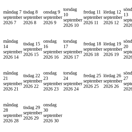
torsdag
sön
måndag 7
tisdag 8
onsdag 9
fredag 11
lördag 12
10
13
september
september
september
september
september
september
sept
2026
7
2026
8
2026
9
2026
11
2026
12
2026
10
202
måndag
onsdag
torsdag
sön
tisdag 15
fredag 18
lördag 19
14
16
17
20
september
september
september
september
september
september
sept
2026
15
2026
18
2026
19
2026
14
2026
16
2026
17
202
måndag
onsdag
torsdag
sön
tisdag 22
fredag 25
lördag 26
21
23
24
27
september
september
september
september
september
september
sept
2026
22
2026
25
2026
26
2026
21
2026
23
2026
24
202
måndag
onsdag
tisdag 29
28
30
september
september
september
2026
29
2026
28
2026
30