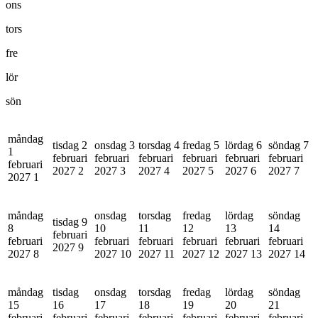
ons
tors
fre
lör
sön
måndag
tisdag 2
onsdag 3
torsdag 4
fredag 5
lördag 6
söndag 7
1
februari
februari
februari
februari
februari
februari
februari
2027
2
2027
3
2027
4
2027
5
2027
6
2027
7
2027
1
måndag
onsdag
torsdag
fredag
lördag
söndag
tisdag 9
8
10
11
12
13
14
februari
februari
februari
februari
februari
februari
februari
2027
9
2027
8
2027
10
2027
11
2027
12
2027
13
2027
14
måndag
tisdag
onsdag
torsdag
fredag
lördag
söndag
15
16
17
18
19
20
21
februari
februari
februari
februari
februari
februari
februari