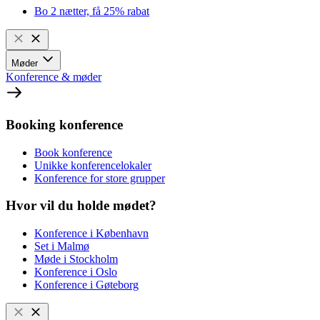
Bo 2 nætter, få 25% rabat
Møder
Konference & møder
Booking konference
Book konference
Unikke konferencelokaler
Konference for store grupper
Hvor vil du holde mødet?
Konference i København
Set i Malmø
Møde i Stockholm
Konference i Oslo
Konference i Gøteborg