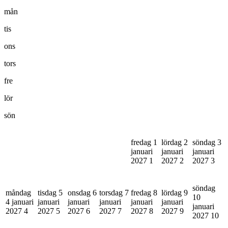
mån
tis
ons
tors
fre
lör
sön
fredag 1
lördag 2
söndag 3
januari
januari
januari
2027
1
2027
2
2027
3
söndag
måndag
tisdag 5
onsdag 6
torsdag 7
fredag 8
lördag 9
10
4 januari
januari
januari
januari
januari
januari
januari
2027
4
2027
5
2027
6
2027
7
2027
8
2027
9
2027
10