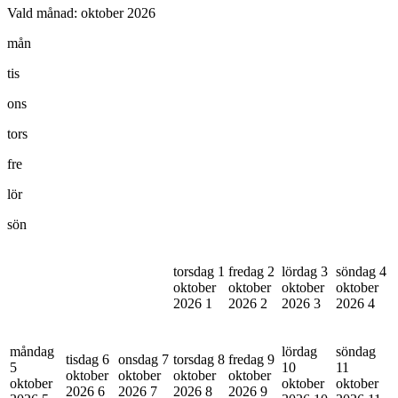
Vald månad:
oktober 2026
mån
tis
ons
tors
fre
lör
sön
torsdag 1
fredag 2
lördag 3
söndag 4
oktober
oktober
oktober
oktober
2026
1
2026
2
2026
3
2026
4
måndag
lördag
söndag
tisdag 6
onsdag 7
torsdag 8
fredag 9
5
10
11
oktober
oktober
oktober
oktober
oktober
oktober
oktober
2026
6
2026
7
2026
8
2026
9