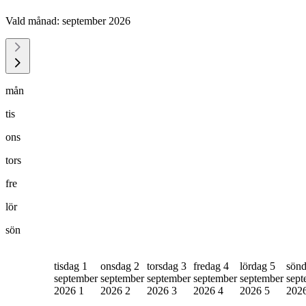
Vald månad:
september 2026
mån
tis
ons
tors
fre
lör
sön
tisdag 1
onsdag 2
torsdag 3
fredag 4
lördag 5
sönd
september
september
september
september
september
sept
2026
1
2026
2
2026
3
2026
4
2026
5
202