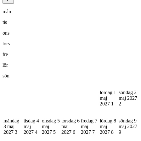
mån
tis
ons
tors
fre
lör
sön
lördag 1
söndag 2
maj
maj 2027
2027
1
2
måndag
tisdag 4
onsdag 5
torsdag 6
fredag 7
lördag 8
söndag 9
3 maj
maj
maj
maj
maj
maj
maj 2027
2027
3
2027
4
2027
5
2027
6
2027
7
2027
8
9