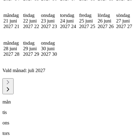
måndag
tisdag
onsdag
torsdag
fredag
lördag
söndag
21 juni
22 juni
23 juni
24 juni
25 juni
26 juni
27 juni
2027
21
2027
22
2027
23
2027
24
2027
25
2027
26
2027
27
måndag
tisdag
onsdag
28 juni
29 juni
30 juni
2027
28
2027
29
2027
30
Vald månad:
juli 2027
mån
tis
ons
tors