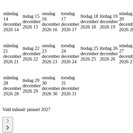
måndag
onsdag
torsdag
söndag
tisdag 15
fredag 18
lördag 19
14
16
17
20
december
december
december
december
december
december
decemb
2026
15
2026
18
2026
19
2026
14
2026
16
2026
17
2026
2
måndag
onsdag
torsdag
söndag
tisdag 22
fredag 25
lördag 26
21
23
24
27
december
december
december
december
december
december
decemb
2026
22
2026
25
2026
26
2026
21
2026
23
2026
24
2026
2
måndag
onsdag
torsdag
tisdag 29
28
30
31
december
december
december
december
2026
29
2026
28
2026
30
2026
31
Vald månad:
januari 2027