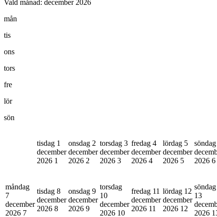
Vald månad:
december 2026
mån
tis
ons
tors
fre
lör
sön
tisdag 1
onsdag 2
torsdag 3
fredag 4
lördag 5
söndag
december
december
december
december
december
decemb
2026
1
2026
2
2026
3
2026
4
2026
5
2026
6
måndag
torsdag
söndag
tisdag 8
onsdag 9
fredag 11
lördag 12
7
10
13
december
december
december
december
december
december
decemb
2026
8
2026
9
2026
11
2026
12
2026
7
2026
10
2026
1