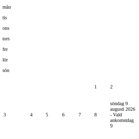
mån
tis
ons
tors
fre
lör
sön
1
2
söndag 9
augusti 2026
3
4
5
6
7
8
- Vald
ankomstdag
9