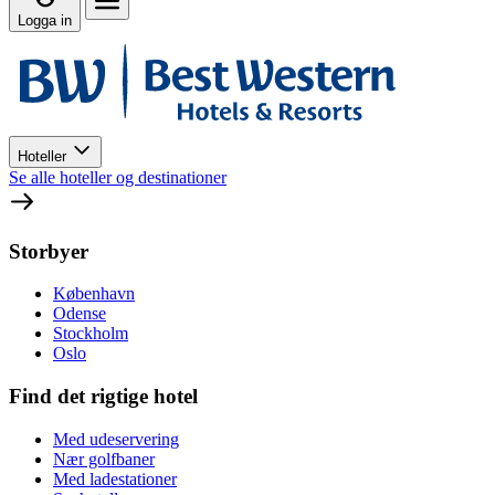
Logga in
Hoteller
Se alle hoteller og destinationer
Storbyer
København
Odense
Stockholm
Oslo
Find det rigtige hotel
Med udeservering
Nær golfbaner
Med ladestationer