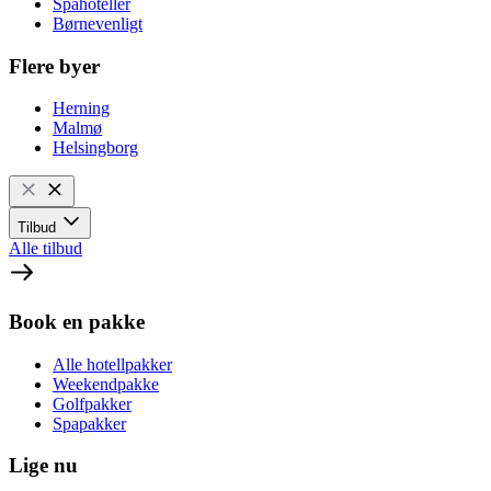
Spahoteller
Børnevenligt
Flere byer
Herning
Malmø
Helsingborg
Tilbud
Alle tilbud
Book en pakke
Alle hotellpakker
Weekendpakke
Golfpakker
Spapakker
Lige nu