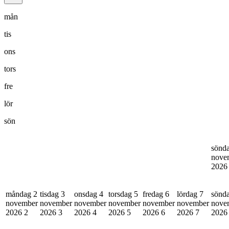
mån
tis
ons
tors
fre
lör
sön
sönd
nove
202
måndag 2
tisdag 3
onsdag 4
torsdag 5
fredag 6
lördag 7
sönd
november
november
november
november
november
november
nove
2026
2
2026
3
2026
4
2026
5
2026
6
2026
7
202