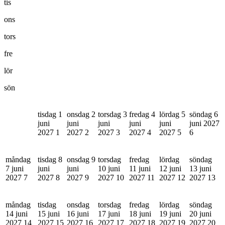
tis
ons
tors
fre
lör
sön
tisdag 1
onsdag 2
torsdag 3
fredag 4
lördag 5
söndag 6
juni
juni
juni
juni
juni
juni 2027
2027
1
2027
2
2027
3
2027
4
2027
5
6
måndag
tisdag 8
onsdag 9
torsdag
fredag
lördag
söndag
7 juni
juni
juni
10 juni
11 juni
12 juni
13 juni
2027
7
2027
8
2027
9
2027
10
2027
11
2027
12
2027
13
måndag
tisdag
onsdag
torsdag
fredag
lördag
söndag
14 juni
15 juni
16 juni
17 juni
18 juni
19 juni
20 juni
2027
14
2027
15
2027
16
2027
17
2027
18
2027
19
2027
20