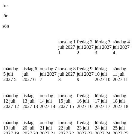
fre
lör
sön
torsdag 1
fredag 2
lördag 3
söndag 4
juli 2027
juli 2027
juli 2027
juli 2027
1
2
3
4
måndag
tisdag 6
onsdag 7
torsdag 8
fredag 9
lördag
söndag
5 juli
juli
juli 2027
juli 2027
juli 2027
10 juli
11 juli
2027
5
2027
6
7
8
9
2027
10
2027
11
måndag
tisdag
onsdag
torsdag
fredag
lördag
söndag
12 juli
13 juli
14 juli
15 juli
16 juli
17 juli
18 juli
2027
12
2027
13
2027
14
2027
15
2027
16
2027
17
2027
18
måndag
tisdag
onsdag
torsdag
fredag
lördag
söndag
19 juli
20 juli
21 juli
22 juli
23 juli
24 juli
25 juli
2027
19
2027
20
2027
21
2027
22
2027
23
2027
24
2027
25