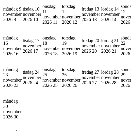
onsdag
torsdag
sönd
måndag 9
tisdag 10
fredag 13
lördag 14
11
12
15
november
november
november
november
november
november
nove
2026
9
2026
10
2026
13
2026
14
2026
11
2026
12
202
måndag
onsdag
torsdag
sönd
tisdag 17
fredag 20
lördag 21
16
18
19
22
november
november
november
november
november
november
nove
2026
17
2026
20
2026
21
2026
16
2026
18
2026
19
202
måndag
onsdag
torsdag
sönd
tisdag 24
fredag 27
lördag 28
23
25
26
29
november
november
november
november
november
november
nove
2026
24
2026
27
2026
28
2026
23
2026
25
2026
26
202
måndag
30
november
2026
30