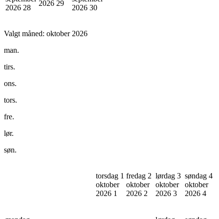
2026
29
2026
28
2026
30
Valgt måned:
oktober 2026
man.
tirs.
ons.
tors.
fre.
lør.
søn.
torsdag 1
fredag 2
lørdag 3
søndag 4
oktober
oktober
oktober
oktober
2026
1
2026
2
2026
3
2026
4