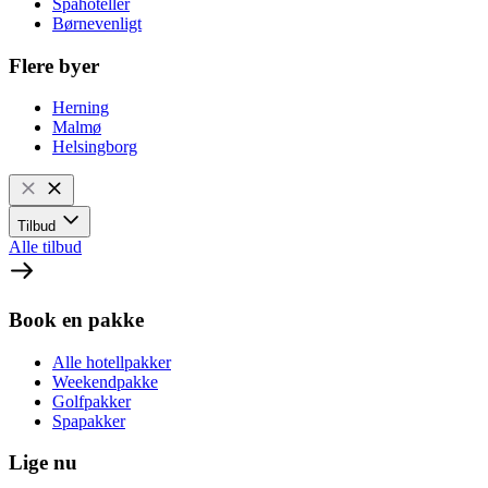
Spahoteller
Børnevenligt
Flere byer
Herning
Malmø
Helsingborg
Tilbud
Alle tilbud
Book en pakke
Alle hotellpakker
Weekendpakke
Golfpakker
Spapakker
Lige nu