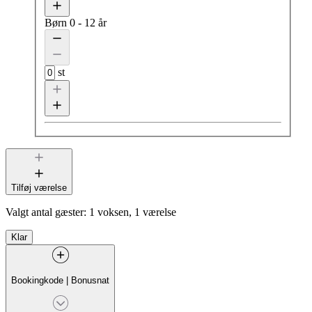
Børn
0 - 12 år
st
Tilføj værelse
Valgt antal gæster:
1 voksen, 1 værelse
Klar
Bookingkode
|
Bonusnat