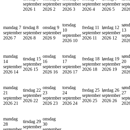
september
september
september
september
september
sept
2026
1
2026
2
2026
3
2026
4
2026
5
202
torsdag
søn
mandag 7
tirsdag 8
onsdag 9
fredag 11
lørdag 12
10
13
september
september
september
september
september
september
sept
2026
7
2026
8
2026
9
2026
11
2026
12
2026
10
202
mandag
onsdag
torsdag
søn
tirsdag 15
fredag 18
lørdag 19
14
16
17
20
september
september
september
september
september
september
sept
2026
15
2026
18
2026
19
2026
14
2026
16
2026
17
202
mandag
onsdag
torsdag
søn
tirsdag 22
fredag 25
lørdag 26
21
23
24
27
september
september
september
september
september
september
sept
2026
22
2026
25
2026
26
2026
21
2026
23
2026
24
202
mandag
onsdag
tirsdag 29
28
30
september
september
september