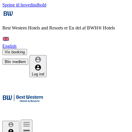
Spring til hovedindhold
Best Western Hotels and Resorts er
En del af BWH® Hotels
English
Vis booking
Bliv medlem
Log ind