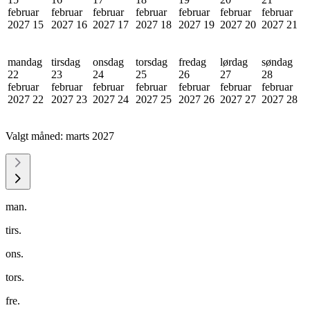
februar
februar
februar
februar
februar
februar
februar
2027
15
2027
16
2027
17
2027
18
2027
19
2027
20
2027
21
mandag
tirsdag
onsdag
torsdag
fredag
lørdag
søndag
22
23
24
25
26
27
28
februar
februar
februar
februar
februar
februar
februar
2027
22
2027
23
2027
24
2027
25
2027
26
2027
27
2027
28
Valgt måned:
marts 2027
man.
tirs.
ons.
tors.
fre.