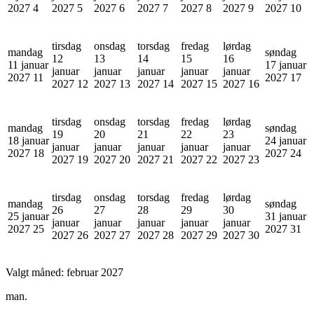
2027
4
2027
5
2027
6
2027
7
2027
8
2027
9
2027
10
tirsdag
onsdag
torsdag
fredag
lørdag
mandag
søndag
12
13
14
15
16
11 januar
17 januar
januar
januar
januar
januar
januar
2027
11
2027
17
2027
12
2027
13
2027
14
2027
15
2027
16
tirsdag
onsdag
torsdag
fredag
lørdag
mandag
søndag
19
20
21
22
23
18 januar
24 januar
januar
januar
januar
januar
januar
2027
18
2027
24
2027
19
2027
20
2027
21
2027
22
2027
23
tirsdag
onsdag
torsdag
fredag
lørdag
mandag
søndag
26
27
28
29
30
25 januar
31 januar
januar
januar
januar
januar
januar
2027
25
2027
31
2027
26
2027
27
2027
28
2027
29
2027
30
Valgt måned:
februar 2027
man.