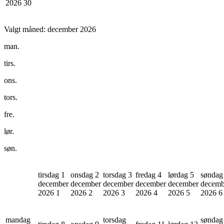
2026
30
Valgt måned:
december 2026
man.
tirs.
ons.
tors.
fre.
lør.
søn.
tirsdag 1
onsdag 2
torsdag 3
fredag 4
lørdag 5
søndag
december
december
december
december
december
decemb
2026
1
2026
2
2026
3
2026
4
2026
5
2026
6
mandag
torsdag
søndag