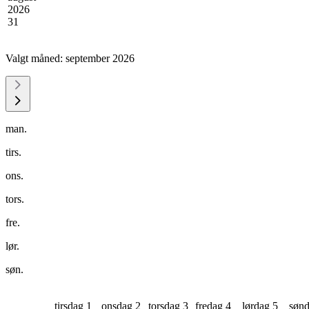
2026
31
Valgt måned:
september 2026
man.
tirs.
ons.
tors.
fre.
lør.
søn.
tirsdag 1
onsdag 2
torsdag 3
fredag 4
lørdag 5
sønd