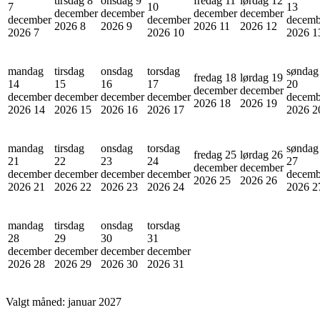
tirsdag 8
onsdag 9
fredag 11
lørdag 12
7
10
13
december
december
december
december
december
december
decemb
2026
8
2026
9
2026
11
2026
12
2026
7
2026
10
2026
1
mandag
tirsdag
onsdag
torsdag
søndag
fredag 18
lørdag 19
14
15
16
17
20
december
december
december
december
december
december
decemb
2026
18
2026
19
2026
14
2026
15
2026
16
2026
17
2026
2
mandag
tirsdag
onsdag
torsdag
søndag
fredag 25
lørdag 26
21
22
23
24
27
december
december
december
december
december
december
decemb
2026
25
2026
26
2026
21
2026
22
2026
23
2026
24
2026
2
mandag
tirsdag
onsdag
torsdag
28
29
30
31
december
december
december
december
2026
28
2026
29
2026
30
2026
31
Valgt måned:
januar 2027