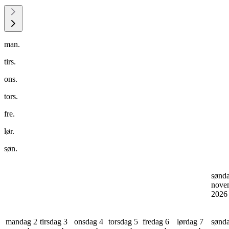
man.
tirs.
ons.
tors.
fre.
lør.
søn.
sønd
nove
202
mandag 2
tirsdag 3
onsdag 4
torsdag 5
fredag 6
lørdag 7
sønd