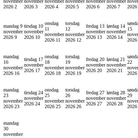
november
november
november
november
november
november
nove
2026
2
2026
3
2026
4
2026
5
2026
6
2026
7
202
onsdag
torsdag
sønd
mandag 9
tirsdag 10
fredag 13
lørdag 14
11
12
15
november
november
november
november
november
november
nove
2026
9
2026
10
2026
13
2026
14
2026
11
2026
12
202
mandag
onsdag
torsdag
sønd
tirsdag 17
fredag 20
lørdag 21
16
18
19
22
november
november
november
november
november
november
nove
2026
17
2026
20
2026
21
2026
16
2026
18
2026
19
202
mandag
onsdag
torsdag
sønd
tirsdag 24
fredag 27
lørdag 28
23
25
26
29
november
november
november
november
november
november
nove
2026
24
2026
27
2026
28
2026
23
2026
25
2026
26
202
mandag
30
november