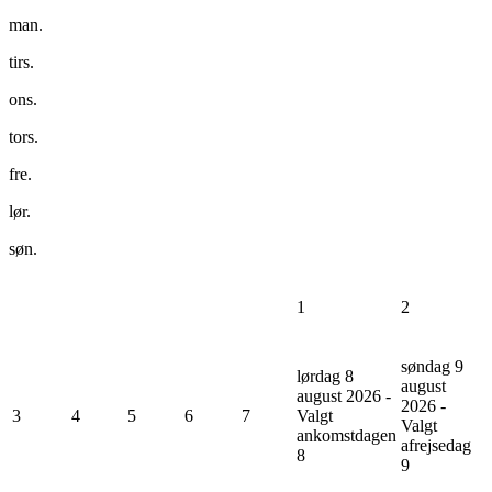
man.
tirs.
ons.
tors.
fre.
lør.
søn.
1
2
søndag 9
lørdag 8
august
august 2026 -
2026 -
3
4
5
6
7
Valgt
Valgt
ankomstdagen
afrejsedag
8
9