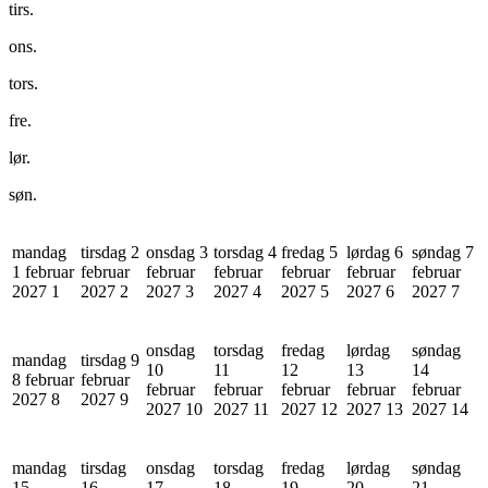
tirs.
ons.
tors.
fre.
lør.
søn.
mandag
tirsdag 2
onsdag 3
torsdag 4
fredag 5
lørdag 6
søndag 7
1 februar
februar
februar
februar
februar
februar
februar
2027
1
2027
2
2027
3
2027
4
2027
5
2027
6
2027
7
onsdag
torsdag
fredag
lørdag
søndag
mandag
tirsdag 9
10
11
12
13
14
8 februar
februar
februar
februar
februar
februar
februar
2027
8
2027
9
2027
10
2027
11
2027
12
2027
13
2027
14
mandag
tirsdag
onsdag
torsdag
fredag
lørdag
søndag
15
16
17
18
19
20
21