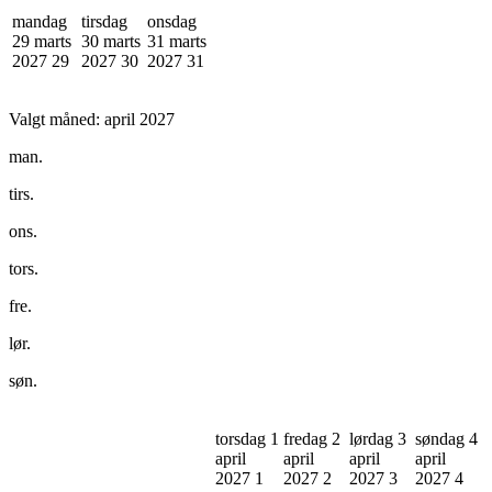
mandag
tirsdag
onsdag
29 marts
30 marts
31 marts
2027
29
2027
30
2027
31
Valgt måned:
april 2027
man.
tirs.
ons.
tors.
fre.
lør.
søn.
torsdag 1
fredag 2
lørdag 3
søndag 4
april
april
april
april
2027
1
2027
2
2027
3
2027
4