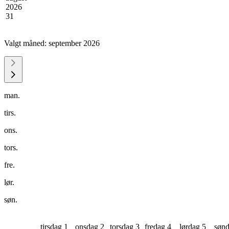
2026
31
Valgt måned:
september 2026
man.
tirs.
ons.
tors.
fre.
lør.
søn.
tirsdag 1
onsdag 2
torsdag 3
fredag 4
lørdag 5
sønd