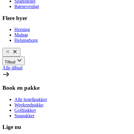
Spahoteller
Børnevenligt
Flere byer
Herning
Malmø
Helsingborg
Tilbud
Alle tilbud
Book en pakke
Alle hotellpakker
Weekendpakke
Golfpakker
Spapakker
Lige nu