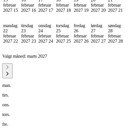
februar
februar
februar
februar
februar
februar
februar
2027
15
2027
16
2027
17
2027
18
2027
19
2027
20
2027
21
mandag
tirsdag
onsdag
torsdag
fredag
lørdag
søndag
22
23
24
25
26
27
28
februar
februar
februar
februar
februar
februar
februar
2027
22
2027
23
2027
24
2027
25
2027
26
2027
27
2027
28
Valgt måned:
marts 2027
man.
tirs.
ons.
tors.
fre.