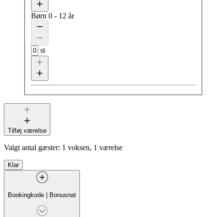
Børn
0 - 12 år
st
Tilføj værelse
Valgt antal gæster:
1 voksen, 1 værelse
Klar
Bookingkode
|
Bonusnat