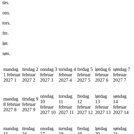
tirs.
ons.
tors.
fre.
lør.
søn.
mandag
tirsdag 2
onsdag 3
torsdag 4
fredag 5
lørdag 6
søndag 7
1 februar
februar
februar
februar
februar
februar
februar
2027
1
2027
2
2027
3
2027
4
2027
5
2027
6
2027
7
onsdag
torsdag
fredag
lørdag
søndag
mandag
tirsdag 9
10
11
12
13
14
8 februar
februar
februar
februar
februar
februar
februar
2027
8
2027
9
2027
10
2027
11
2027
12
2027
13
2027
14
mandag
tirsdag
onsdag
torsdag
fredag
lørdag
søndag
15
16
17
18
19
20
21