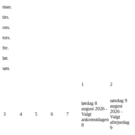
man.
tirs.
ons.
tors.
fre.
lør.
søn.
1
2
søndag 9
lørdag 8
august
august 2026 -
2026 -
3
4
5
6
7
Valgt
Valgt
ankomstdagen
afrejsedag
8
9