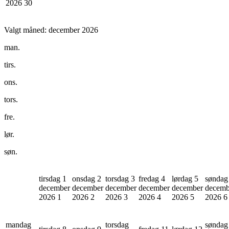
2026
30
Valgt måned:
december 2026
man.
tirs.
ons.
tors.
fre.
lør.
søn.
tirsdag 1
onsdag 2
torsdag 3
fredag 4
lørdag 5
søndag
december
december
december
december
december
decemb
2026
1
2026
2
2026
3
2026
4
2026
5
2026
6
mandag
torsdag
søndag