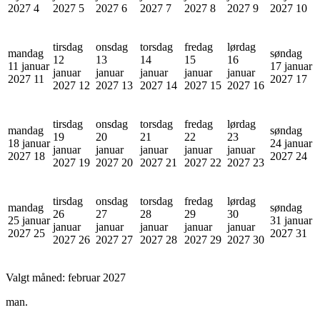
2027
4
2027
5
2027
6
2027
7
2027
8
2027
9
2027
10
tirsdag
onsdag
torsdag
fredag
lørdag
mandag
søndag
12
13
14
15
16
11 januar
17 januar
januar
januar
januar
januar
januar
2027
11
2027
17
2027
12
2027
13
2027
14
2027
15
2027
16
tirsdag
onsdag
torsdag
fredag
lørdag
mandag
søndag
19
20
21
22
23
18 januar
24 januar
januar
januar
januar
januar
januar
2027
18
2027
24
2027
19
2027
20
2027
21
2027
22
2027
23
tirsdag
onsdag
torsdag
fredag
lørdag
mandag
søndag
26
27
28
29
30
25 januar
31 januar
januar
januar
januar
januar
januar
2027
25
2027
31
2027
26
2027
27
2027
28
2027
29
2027
30
Valgt måned:
februar 2027
man.