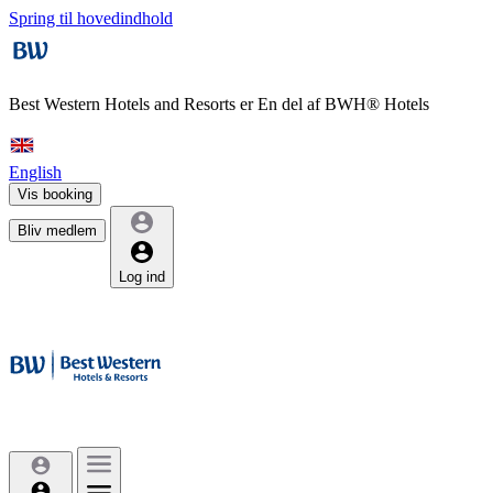
Spring til hovedindhold
Best Western Hotels and Resorts er
En del af BWH® Hotels
English
Vis booking
Bliv medlem
Log ind