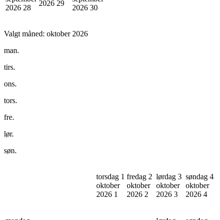
2026
29
2026
28
2026
30
Valgt måned:
oktober 2026
man.
tirs.
ons.
tors.
fre.
lør.
søn.
torsdag 1
fredag 2
lørdag 3
søndag 4
oktober
oktober
oktober
oktober
2026
1
2026
2
2026
3
2026
4