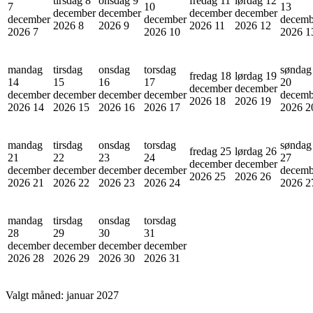
tirsdag 8
onsdag 9
fredag 11
lørdag 12
7
10
13
december
december
december
december
december
december
decemb
2026
8
2026
9
2026
11
2026
12
2026
7
2026
10
2026
1
mandag
tirsdag
onsdag
torsdag
søndag
fredag 18
lørdag 19
14
15
16
17
20
december
december
december
december
december
december
decemb
2026
18
2026
19
2026
14
2026
15
2026
16
2026
17
2026
2
mandag
tirsdag
onsdag
torsdag
søndag
fredag 25
lørdag 26
21
22
23
24
27
december
december
december
december
december
december
decemb
2026
25
2026
26
2026
21
2026
22
2026
23
2026
24
2026
2
mandag
tirsdag
onsdag
torsdag
28
29
30
31
december
december
december
december
2026
28
2026
29
2026
30
2026
31
Valgt måned:
januar 2027