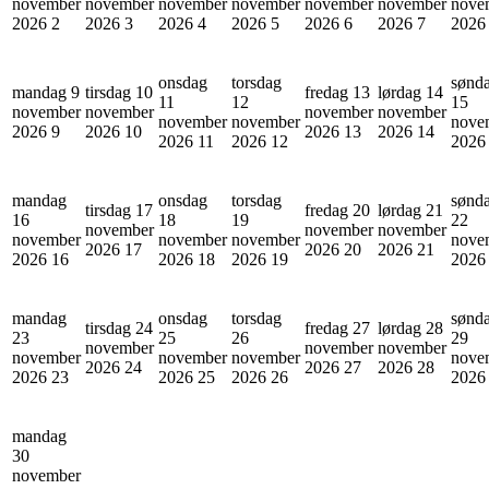
november
november
november
november
november
november
nove
2026
2
2026
3
2026
4
2026
5
2026
6
2026
7
202
onsdag
torsdag
sønd
mandag 9
tirsdag 10
fredag 13
lørdag 14
11
12
15
november
november
november
november
november
november
nove
2026
9
2026
10
2026
13
2026
14
2026
11
2026
12
202
mandag
onsdag
torsdag
sønd
tirsdag 17
fredag 20
lørdag 21
16
18
19
22
november
november
november
november
november
november
nove
2026
17
2026
20
2026
21
2026
16
2026
18
2026
19
202
mandag
onsdag
torsdag
sønd
tirsdag 24
fredag 27
lørdag 28
23
25
26
29
november
november
november
november
november
november
nove
2026
24
2026
27
2026
28
2026
23
2026
25
2026
26
202
mandag
30
november