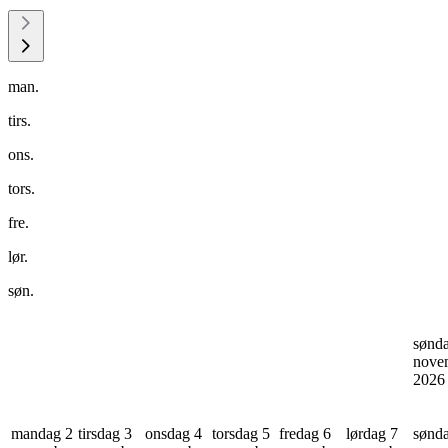
man.
tirs.
ons.
tors.
fre.
lør.
søn.
sønd
nove
202
mandag 2
tirsdag 3
onsdag 4
torsdag 5
fredag 6
lørdag 7
sønd