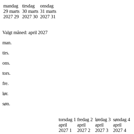
mandag
tirsdag
onsdag
29 marts
30 marts
31 marts
2027
29
2027
30
2027
31
Valgt måned:
april 2027
man.
tirs.
ons.
tors.
fre.
lør.
søn.
torsdag 1
fredag 2
lørdag 3
søndag 4
april
april
april
april
2027
1
2027
2
2027
3
2027
4