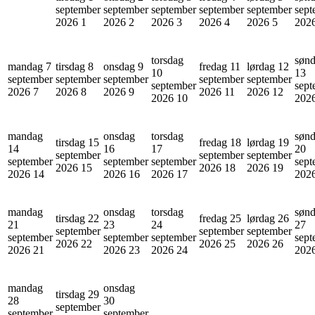
september
september
september
september
september
sept
2026
1
2026
2
2026
3
2026
4
2026
5
202
torsdag
søn
mandag 7
tirsdag 8
onsdag 9
fredag 11
lørdag 12
10
13
september
september
september
september
september
september
sept
2026
7
2026
8
2026
9
2026
11
2026
12
2026
10
202
mandag
onsdag
torsdag
søn
tirsdag 15
fredag 18
lørdag 19
14
16
17
20
september
september
september
september
september
september
sept
2026
15
2026
18
2026
19
2026
14
2026
16
2026
17
202
mandag
onsdag
torsdag
søn
tirsdag 22
fredag 25
lørdag 26
21
23
24
27
september
september
september
september
september
september
sept
2026
22
2026
25
2026
26
2026
21
2026
23
2026
24
202
mandag
onsdag
tirsdag 29
28
30
september
september
september