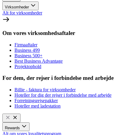
Virksomheder
Alt for virksomheder
Om vores virksomhedsaftaler
Firmaaftaler
Business 499
Business 500+
Best Business Advantage
Projektophold
For dem, der rejser i forbindelse med arbejde
Billie - faktura for virksomheder
Hoteller for dig der rejser i forbindelse med arbejde
Forretningsrejsepakker
Hoteller med ladestation
Rewards
Alt om vores loyalitetsprogram