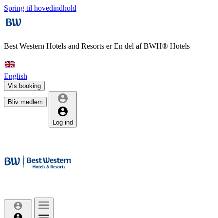
Spring til hovedindhold
Best Western Hotels and Resorts er
En del af BWH® Hotels
English
Vis booking
Bliv medlem
Log ind