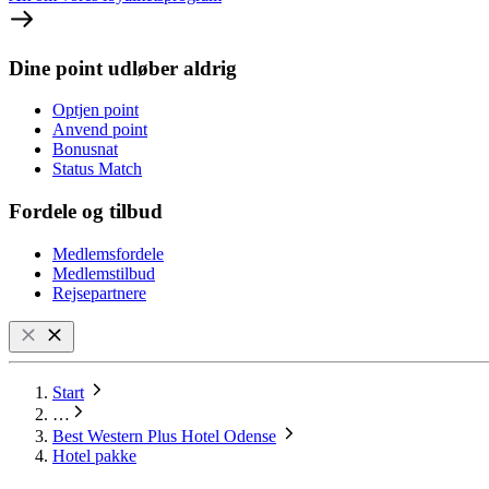
Dine point udløber aldrig
Optjen point
Anvend point
Bonusnat
Status Match
Fordele og tilbud
Medlemsfordele
Medlemstilbud
Rejsepartnere
Start
…
Best Western Plus Hotel Odense
Hotel pakke