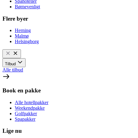
Spahoteller
Børnevenligt
Flere byer
Herning
Malmø
Helsingborg
Tilbud
Alle tilbud
Book en pakke
Alle hotellpakker
Weekendpakke
Golfpakker
Spapakker
Lige nu