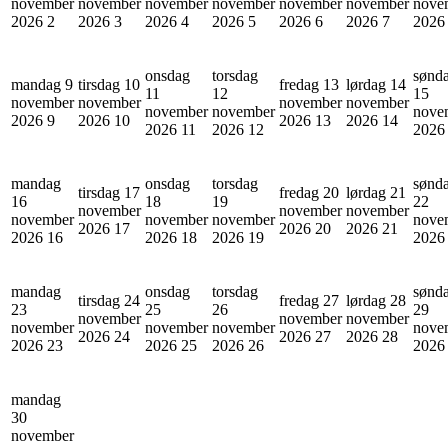
november
november
november
november
november
november
nove
2026
2
2026
3
2026
4
2026
5
2026
6
2026
7
202
onsdag
torsdag
sønd
mandag 9
tirsdag 10
fredag 13
lørdag 14
11
12
15
november
november
november
november
november
november
nove
2026
9
2026
10
2026
13
2026
14
2026
11
2026
12
202
mandag
onsdag
torsdag
sønd
tirsdag 17
fredag 20
lørdag 21
16
18
19
22
november
november
november
november
november
november
nove
2026
17
2026
20
2026
21
2026
16
2026
18
2026
19
202
mandag
onsdag
torsdag
sønd
tirsdag 24
fredag 27
lørdag 28
23
25
26
29
november
november
november
november
november
november
nove
2026
24
2026
27
2026
28
2026
23
2026
25
2026
26
202
mandag
30
november