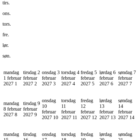
tirs.
ons.
tors.
fre.
lør.
søn.
mandag
tirsdag 2
onsdag 3
torsdag 4
fredag 5
lørdag 6
søndag 7
1 februar
februar
februar
februar
februar
februar
februar
2027
1
2027
2
2027
3
2027
4
2027
5
2027
6
2027
7
onsdag
torsdag
fredag
lørdag
søndag
mandag
tirsdag 9
10
11
12
13
14
8 februar
februar
februar
februar
februar
februar
februar
2027
8
2027
9
2027
10
2027
11
2027
12
2027
13
2027
14
mandag
tirsdag
onsdag
torsdag
fredag
lørdag
søndag
15
16
17
18
19
20
21