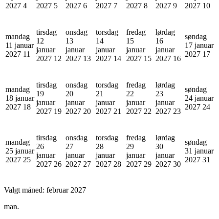
2027
4
2027
5
2027
6
2027
7
2027
8
2027
9
2027
10
tirsdag
onsdag
torsdag
fredag
lørdag
mandag
søndag
12
13
14
15
16
11 januar
17 januar
januar
januar
januar
januar
januar
2027
11
2027
17
2027
12
2027
13
2027
14
2027
15
2027
16
tirsdag
onsdag
torsdag
fredag
lørdag
mandag
søndag
19
20
21
22
23
18 januar
24 januar
januar
januar
januar
januar
januar
2027
18
2027
24
2027
19
2027
20
2027
21
2027
22
2027
23
tirsdag
onsdag
torsdag
fredag
lørdag
mandag
søndag
26
27
28
29
30
25 januar
31 januar
januar
januar
januar
januar
januar
2027
25
2027
31
2027
26
2027
27
2027
28
2027
29
2027
30
Valgt måned:
februar 2027
man.