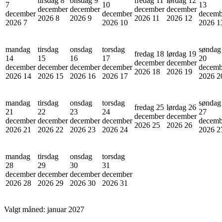
tirsdag 8
onsdag 9
fredag 11
lørdag 12
7
10
13
december
december
december
december
december
december
decemb
2026
8
2026
9
2026
11
2026
12
2026
7
2026
10
2026
1
mandag
tirsdag
onsdag
torsdag
søndag
fredag 18
lørdag 19
14
15
16
17
20
december
december
december
december
december
december
decemb
2026
18
2026
19
2026
14
2026
15
2026
16
2026
17
2026
2
mandag
tirsdag
onsdag
torsdag
søndag
fredag 25
lørdag 26
21
22
23
24
27
december
december
december
december
december
december
decemb
2026
25
2026
26
2026
21
2026
22
2026
23
2026
24
2026
2
mandag
tirsdag
onsdag
torsdag
28
29
30
31
december
december
december
december
2026
28
2026
29
2026
30
2026
31
Valgt måned:
januar 2027