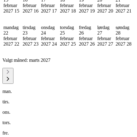
februar
februar
februar
februar
februar
februar
februar
2027
15
2027
16
2027
17
2027
18
2027
19
2027
20
2027
21
mandag
tirsdag
onsdag
torsdag
fredag
lørdag
søndag
22
23
24
25
26
27
28
februar
februar
februar
februar
februar
februar
februar
2027
22
2027
23
2027
24
2027
25
2027
26
2027
27
2027
28
Valgt måned:
marts 2027
man.
tirs.
ons.
tors.
fre.