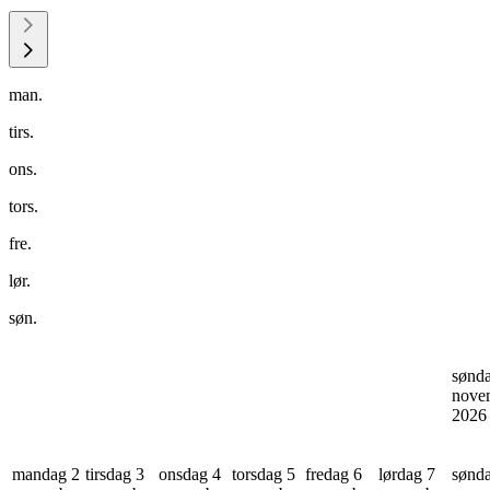
man.
tirs.
ons.
tors.
fre.
lør.
søn.
sønd
nove
202
mandag 2
tirsdag 3
onsdag 4
torsdag 5
fredag 6
lørdag 7
sønd