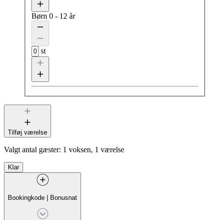
Børn
0 - 12 år
st
Tilføj værelse
Valgt antal gæster:
1 voksen, 1 værelse
Klar
Bookingkode
|
Bonusnat