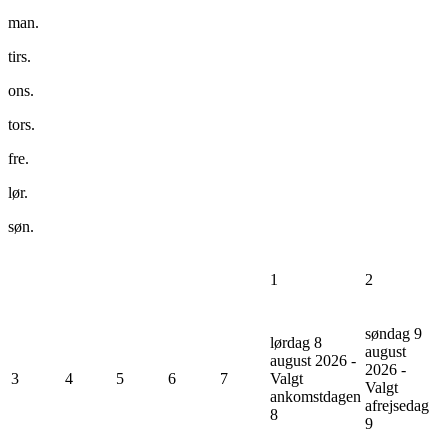
man.
tirs.
ons.
tors.
fre.
lør.
søn.
1
2
søndag 9
lørdag 8
august
august 2026 -
2026 -
3
4
5
6
7
Valgt
Valgt
ankomstdagen
afrejsedag
8
9