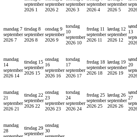
september
september
september
september
september
sept
2026
1
2026
2
2026
3
2026
4
2026
5
202
torsdag
søn
mandag 7
tirsdag 8
onsdag 9
fredag 11
lørdag 12
10
13
september
september
september
september
september
september
sept
2026
7
2026
8
2026
9
2026
11
2026
12
2026
10
202
mandag
onsdag
torsdag
søn
tirsdag 15
fredag 18
lørdag 19
14
16
17
20
september
september
september
september
september
september
sept
2026
15
2026
18
2026
19
2026
14
2026
16
2026
17
202
mandag
onsdag
torsdag
søn
tirsdag 22
fredag 25
lørdag 26
21
23
24
27
september
september
september
september
september
september
sept
2026
22
2026
25
2026
26
2026
21
2026
23
2026
24
202
mandag
onsdag
tirsdag 29
28
30
september
september
september