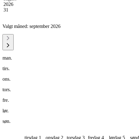
2026
31
Valgt måned:
september 2026
man.
tirs.
ons.
tors.
fre.
lør.
søn.
tirsdag 1
onsdag 2
torsdag 3
fredag 4
lørdag 5
sønd