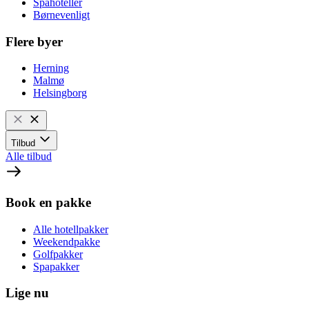
Spahoteller
Børnevenligt
Flere byer
Herning
Malmø
Helsingborg
Tilbud
Alle tilbud
Book en pakke
Alle hotellpakker
Weekendpakke
Golfpakker
Spapakker
Lige nu