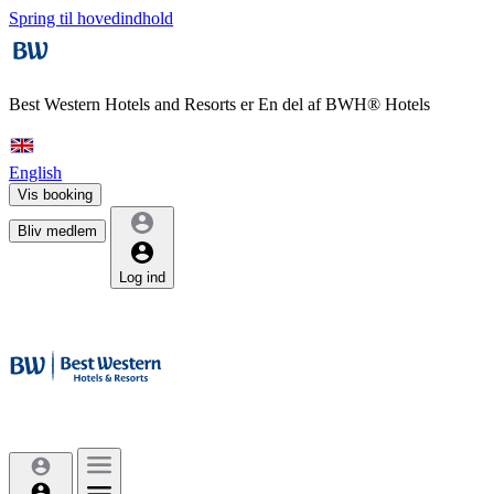
Spring til hovedindhold
Best Western Hotels and Resorts er
En del af BWH® Hotels
English
Vis booking
Bliv medlem
Log ind