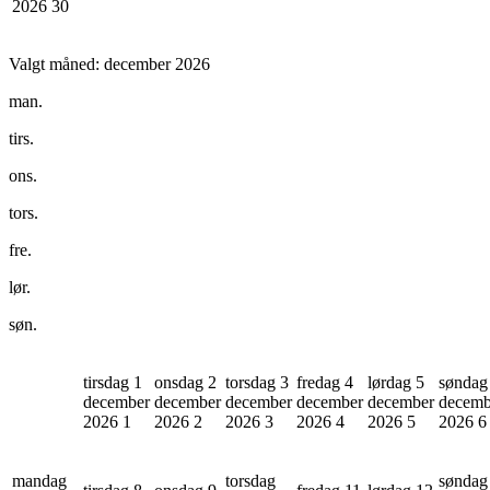
2026
30
Valgt måned:
december 2026
man.
tirs.
ons.
tors.
fre.
lør.
søn.
tirsdag 1
onsdag 2
torsdag 3
fredag 4
lørdag 5
søndag
december
december
december
december
december
decemb
2026
1
2026
2
2026
3
2026
4
2026
5
2026
6
mandag
torsdag
søndag