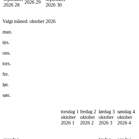
2026
29
2026
28
2026
30
Valgt måned:
oktober 2026
man.
tirs.
ons.
tors.
fre.
lør.
søn.
torsdag 1
fredag 2
lørdag 3
søndag 4
oktober
oktober
oktober
oktober
2026
1
2026
2
2026
3
2026
4