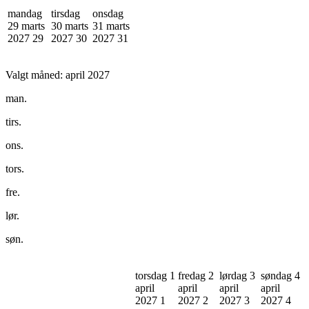
mandag
tirsdag
onsdag
29 marts
30 marts
31 marts
2027
29
2027
30
2027
31
Valgt måned:
april 2027
man.
tirs.
ons.
tors.
fre.
lør.
søn.
torsdag 1
fredag 2
lørdag 3
søndag 4
april
april
april
april
2027
1
2027
2
2027
3
2027
4