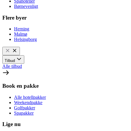
Spahoteller
Børnevenligt
Flere byer
Herning
Malmø
Helsingborg
Tilbud
Alle tilbud
Book en pakke
Alle hotellpakker
Weekendpakke
Golfpakker
Spapakker
Lige nu