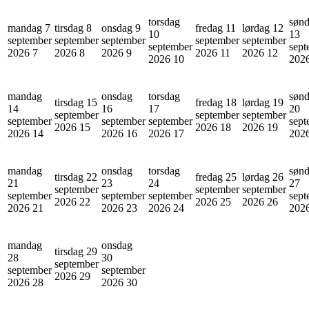
torsdag
søn
mandag 7
tirsdag 8
onsdag 9
fredag 11
lørdag 12
10
13
september
september
september
september
september
september
sept
2026
7
2026
8
2026
9
2026
11
2026
12
2026
10
202
mandag
onsdag
torsdag
søn
tirsdag 15
fredag 18
lørdag 19
14
16
17
20
september
september
september
september
september
september
sept
2026
15
2026
18
2026
19
2026
14
2026
16
2026
17
202
mandag
onsdag
torsdag
søn
tirsdag 22
fredag 25
lørdag 26
21
23
24
27
september
september
september
september
september
september
sept
2026
22
2026
25
2026
26
2026
21
2026
23
2026
24
202
mandag
onsdag
tirsdag 29
28
30
september
september
september
2026
29
2026
28
2026
30