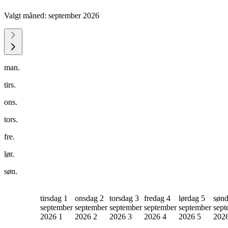
Valgt måned:
september 2026
man.
tirs.
ons.
tors.
fre.
lør.
søn.
tirsdag 1
onsdag 2
torsdag 3
fredag 4
lørdag 5
sønd
september
september
september
september
september
sept
2026
1
2026
2
2026
3
2026
4
2026
5
202