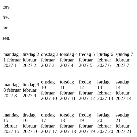
tors.
fre.
lør.
søn.
mandag
tirsdag 2
onsdag 3
torsdag 4
fredag 5
lørdag 6
søndag 7
1 februar
februar
februar
februar
februar
februar
februar
2027
1
2027
2
2027
3
2027
4
2027
5
2027
6
2027
7
onsdag
torsdag
fredag
lørdag
søndag
mandag
tirsdag 9
10
11
12
13
14
8 februar
februar
februar
februar
februar
februar
februar
2027
8
2027
9
2027
10
2027
11
2027
12
2027
13
2027
14
mandag
tirsdag
onsdag
torsdag
fredag
lørdag
søndag
15
16
17
18
19
20
21
februar
februar
februar
februar
februar
februar
februar
2027
15
2027
16
2027
17
2027
18
2027
19
2027
20
2027
21