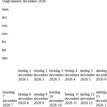
Valgt måned:
december 2026
man.
tirs.
ons.
tors.
fre.
lør.
søn.
tirsdag 1
onsdag 2
torsdag 3
fredag 4
lørdag 5
søndag
december
december
december
december
december
decemb
2026
1
2026
2
2026
3
2026
4
2026
5
2026
6
mandag
torsdag
søndag
tirsdag 8
onsdag 9
fredag 11
lørdag 12
7
10
13
december
december
december
december
december
december
decemb
2026
8
2026
9
2026
11
2026
12
2026
7
2026
10
2026
1