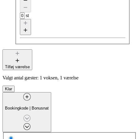
st
Tilføj værelse
Valgt antal gæster:
1 voksen, 1 værelse
Klar
Bookingkode
|
Bonusnat