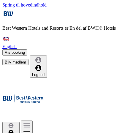
Spring til hovedindhold
Best Western Hotels and Resorts er
En del af BWH® Hotels
English
Vis booking
Bliv medlem
Log ind