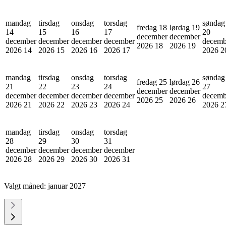
mandag
tirsdag
onsdag
torsdag
søndag
fredag 18
lørdag 19
14
15
16
17
20
december
december
december
december
december
december
decemb
2026
18
2026
19
2026
14
2026
15
2026
16
2026
17
2026
2
mandag
tirsdag
onsdag
torsdag
søndag
fredag 25
lørdag 26
21
22
23
24
27
december
december
december
december
december
december
decemb
2026
25
2026
26
2026
21
2026
22
2026
23
2026
24
2026
2
mandag
tirsdag
onsdag
torsdag
28
29
30
31
december
december
december
december
2026
28
2026
29
2026
30
2026
31
Valgt måned:
januar 2027