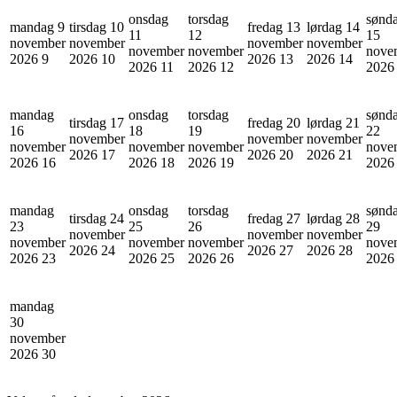
onsdag
torsdag
sønd
mandag 9
tirsdag 10
fredag 13
lørdag 14
11
12
15
november
november
november
november
november
november
nove
2026
9
2026
10
2026
13
2026
14
2026
11
2026
12
202
mandag
onsdag
torsdag
sønd
tirsdag 17
fredag 20
lørdag 21
16
18
19
22
november
november
november
november
november
november
nove
2026
17
2026
20
2026
21
2026
16
2026
18
2026
19
202
mandag
onsdag
torsdag
sønd
tirsdag 24
fredag 27
lørdag 28
23
25
26
29
november
november
november
november
november
november
nove
2026
24
2026
27
2026
28
2026
23
2026
25
2026
26
202
mandag
30
november
2026
30