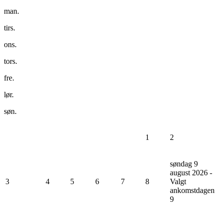
man.
tirs.
ons.
tors.
fre.
lør.
søn.
1
2
søndag 9
august 2026 -
3
4
5
6
7
8
Valgt
ankomstdagen
9