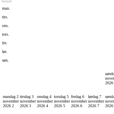
man.
tirs.
ons.
tors.
fre.
lør.
søn.
sønd
nove
202
mandag 2
tirsdag 3
onsdag 4
torsdag 5
fredag 6
lørdag 7
sønd
november
november
november
november
november
november
nove
2026
2
2026
3
2026
4
2026
5
2026
6
2026
7
202