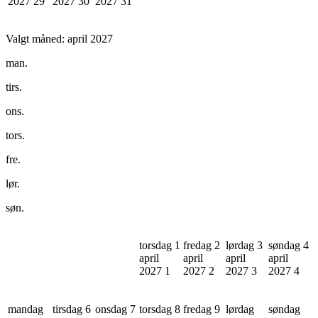
2027
29
2027
30
2027
31
Valgt måned:
april 2027
man.
tirs.
ons.
tors.
fre.
lør.
søn.
torsdag 1
fredag 2
lørdag 3
søndag 4
april
april
april
april
2027
1
2027
2
2027
3
2027
4
mandag
tirsdag 6
onsdag 7
torsdag 8
fredag 9
lørdag
søndag