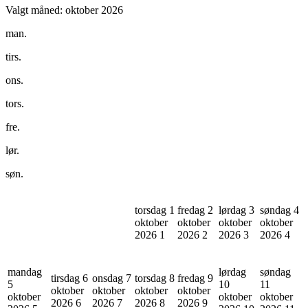
Valgt måned:
oktober 2026
man.
tirs.
ons.
tors.
fre.
lør.
søn.
torsdag 1
fredag 2
lørdag 3
søndag 4
oktober
oktober
oktober
oktober
2026
1
2026
2
2026
3
2026
4
mandag
lørdag
søndag
tirsdag 6
onsdag 7
torsdag 8
fredag 9
5
10
11
oktober
oktober
oktober
oktober
oktober
oktober
oktober
2026
6
2026
7
2026
8
2026
9