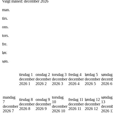
Valgt måned:
december 2026
man.
tirs.
ons.
tors.
fre.
lør.
søn.
tirsdag 1
onsdag 2
torsdag 3
fredag 4
lørdag 5
søndag
december
december
december
december
december
decemb
2026
1
2026
2
2026
3
2026
4
2026
5
2026
6
mandag
torsdag
søndag
tirsdag 8
onsdag 9
fredag 11
lørdag 12
7
10
13
december
december
december
december
december
december
decemb
2026
8
2026
9
2026
11
2026
12
2026
7
2026
10
2026
1