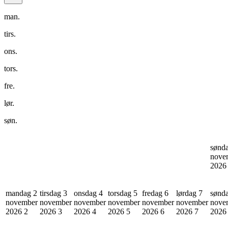
man.
tirs.
ons.
tors.
fre.
lør.
søn.
sønd
nove
202
mandag 2
tirsdag 3
onsdag 4
torsdag 5
fredag 6
lørdag 7
sønd
november
november
november
november
november
november
nove
2026
2
2026
3
2026
4
2026
5
2026
6
2026
7
202