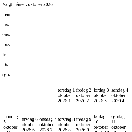
Valgt måned:
oktober 2026
man.
tirs.
ons.
tors.
fre.
lør.
søn.
torsdag 1
fredag 2
lørdag 3
søndag 4
oktober
oktober
oktober
oktober
2026
1
2026
2
2026
3
2026
4
mandag
lørdag
søndag
tirsdag 6
onsdag 7
torsdag 8
fredag 9
5
10
11
oktober
oktober
oktober
oktober
oktober
oktober
oktober
2026
6
2026
7
2026
8
2026
9