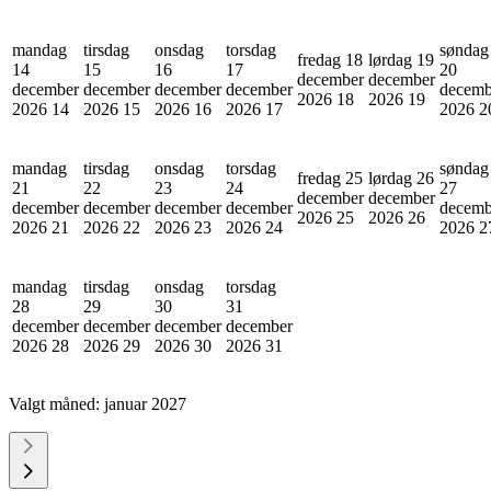
mandag
tirsdag
onsdag
torsdag
søndag
fredag 18
lørdag 19
14
15
16
17
20
december
december
december
december
december
december
decemb
2026
18
2026
19
2026
14
2026
15
2026
16
2026
17
2026
2
mandag
tirsdag
onsdag
torsdag
søndag
fredag 25
lørdag 26
21
22
23
24
27
december
december
december
december
december
december
decemb
2026
25
2026
26
2026
21
2026
22
2026
23
2026
24
2026
2
mandag
tirsdag
onsdag
torsdag
28
29
30
31
december
december
december
december
2026
28
2026
29
2026
30
2026
31
Valgt måned:
januar 2027