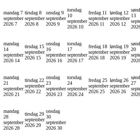
torsdag
søn
mandag 7
tirsdag 8
onsdag 9
fredag 11
lørdag 12
10
13
september
september
september
september
september
september
sept
2026
7
2026
8
2026
9
2026
11
2026
12
2026
10
202
mandag
onsdag
torsdag
søn
tirsdag 15
fredag 18
lørdag 19
14
16
17
20
september
september
september
september
september
september
sept
2026
15
2026
18
2026
19
2026
14
2026
16
2026
17
202
mandag
onsdag
torsdag
søn
tirsdag 22
fredag 25
lørdag 26
21
23
24
27
september
september
september
september
september
september
sept
2026
22
2026
25
2026
26
2026
21
2026
23
2026
24
202
mandag
onsdag
tirsdag 29
28
30
september
september
september
2026
29
2026
28
2026
30