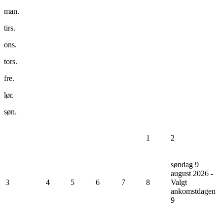
man.
tirs.
ons.
tors.
fre.
lør.
søn.
1
2
søndag 9
august 2026 -
3
4
5
6
7
8
Valgt
ankomstdagen
9