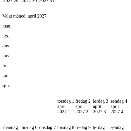
2027
29
2027
30
2027
31
Valgt måned:
april 2027
man.
tirs.
ons.
tors.
fre.
lør.
søn.
torsdag 1
fredag 2
lørdag 3
søndag 4
april
april
april
april
2027
1
2027
2
2027
3
2027
4
mandag
tirsdag 6
onsdag 7
torsdag 8
fredag 9
lørdag
søndag