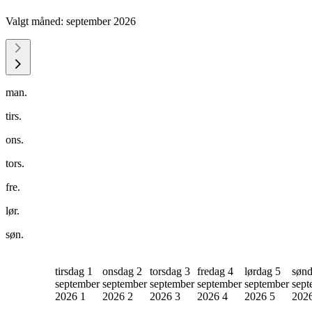
Valgt måned:
september 2026
man.
tirs.
ons.
tors.
fre.
lør.
søn.
tirsdag 1
onsdag 2
torsdag 3
fredag 4
lørdag 5
sønd
september
september
september
september
september
sept
2026
1
2026
2
2026
3
2026
4
2026
5
202