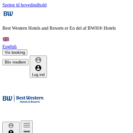
Spring til hovedindhold
Best Western Hotels and Resorts er
En del af BWH® Hotels
English
Vis booking
Bliv medlem
Log ind