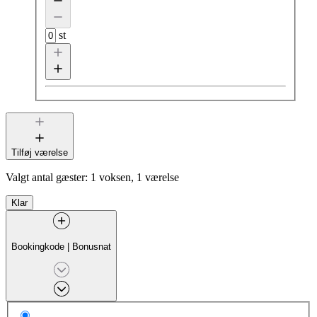
st
Tilføj værelse
Valgt antal gæster:
1 voksen, 1 værelse
Klar
Bookingkode
|
Bonusnat