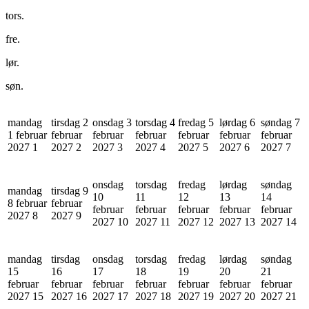
tors.
fre.
lør.
søn.
mandag
tirsdag 2
onsdag 3
torsdag 4
fredag 5
lørdag 6
søndag 7
1 februar
februar
februar
februar
februar
februar
februar
2027
1
2027
2
2027
3
2027
4
2027
5
2027
6
2027
7
onsdag
torsdag
fredag
lørdag
søndag
mandag
tirsdag 9
10
11
12
13
14
8 februar
februar
februar
februar
februar
februar
februar
2027
8
2027
9
2027
10
2027
11
2027
12
2027
13
2027
14
mandag
tirsdag
onsdag
torsdag
fredag
lørdag
søndag
15
16
17
18
19
20
21
februar
februar
februar
februar
februar
februar
februar
2027
15
2027
16
2027
17
2027
18
2027
19
2027
20
2027
21