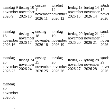
onsdag
torsdag
sønd
mandag 9
tirsdag 10
fredag 13
lørdag 14
11
12
15
november
november
november
november
november
november
nove
2026
9
2026
10
2026
13
2026
14
2026
11
2026
12
202
mandag
onsdag
torsdag
sønd
tirsdag 17
fredag 20
lørdag 21
16
18
19
22
november
november
november
november
november
november
nove
2026
17
2026
20
2026
21
2026
16
2026
18
2026
19
202
mandag
onsdag
torsdag
sønd
tirsdag 24
fredag 27
lørdag 28
23
25
26
29
november
november
november
november
november
november
nove
2026
24
2026
27
2026
28
2026
23
2026
25
2026
26
202
mandag
30
november
2026
30