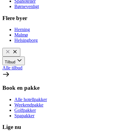
Spahoteller
Børnevenligt
Flere byer
Herning
Malmø
Helsingborg
Tilbud
Alle tilbud
Book en pakke
Alle hotellpakker
Weekendpakke
Golfpakker
Spapakker
Lige nu