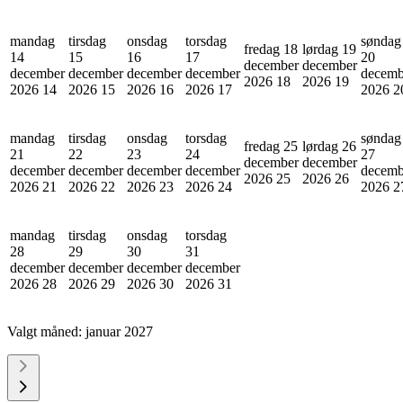
mandag
tirsdag
onsdag
torsdag
søndag
fredag 18
lørdag 19
14
15
16
17
20
december
december
december
december
december
december
decemb
2026
18
2026
19
2026
14
2026
15
2026
16
2026
17
2026
2
mandag
tirsdag
onsdag
torsdag
søndag
fredag 25
lørdag 26
21
22
23
24
27
december
december
december
december
december
december
decemb
2026
25
2026
26
2026
21
2026
22
2026
23
2026
24
2026
2
mandag
tirsdag
onsdag
torsdag
28
29
30
31
december
december
december
december
2026
28
2026
29
2026
30
2026
31
Valgt måned:
januar 2027