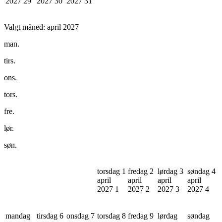
2027
29
2027
30
2027
31
Valgt måned:
april 2027
man.
tirs.
ons.
tors.
fre.
lør.
søn.
torsdag 1
fredag 2
lørdag 3
søndag 4
april
april
april
april
2027
1
2027
2
2027
3
2027
4
mandag
tirsdag 6
onsdag 7
torsdag 8
fredag 9
lørdag
søndag