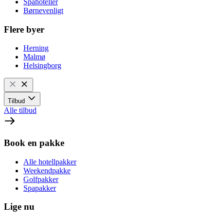
Spahoteller
Børnevenligt
Flere byer
Herning
Malmø
Helsingborg
Tilbud
Alle tilbud
Book en pakke
Alle hotellpakker
Weekendpakke
Golfpakker
Spapakker
Lige nu