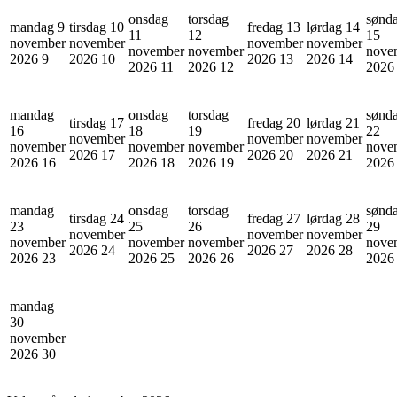
onsdag
torsdag
sønd
mandag 9
tirsdag 10
fredag 13
lørdag 14
11
12
15
november
november
november
november
november
november
nove
2026
9
2026
10
2026
13
2026
14
2026
11
2026
12
202
mandag
onsdag
torsdag
sønd
tirsdag 17
fredag 20
lørdag 21
16
18
19
22
november
november
november
november
november
november
nove
2026
17
2026
20
2026
21
2026
16
2026
18
2026
19
202
mandag
onsdag
torsdag
sønd
tirsdag 24
fredag 27
lørdag 28
23
25
26
29
november
november
november
november
november
november
nove
2026
24
2026
27
2026
28
2026
23
2026
25
2026
26
202
mandag
30
november
2026
30