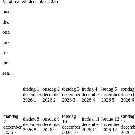
Valgt måned:
december 2026
man.
tirs.
ons.
tors.
fre.
lør.
søn.
tirsdag 1
onsdag 2
torsdag 3
fredag 4
lørdag 5
søndag
december
december
december
december
december
decemb
2026
1
2026
2
2026
3
2026
4
2026
5
2026
6
mandag
torsdag
søndag
tirsdag 8
onsdag 9
fredag 11
lørdag 12
7
10
13
december
december
december
december
december
december
decemb
2026
8
2026
9
2026
11
2026
12
2026
7
2026
10
2026
1