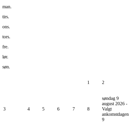
man.
tirs.
ons.
tors.
fre.
lør.
søn.
1
2
søndag 9
august 2026 -
3
4
5
6
7
8
Valgt
ankomstdagen
9