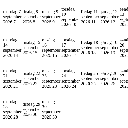
torsdag
søn
mandag 7
tirsdag 8
onsdag 9
fredag 11
lørdag 12
10
13
september
september
september
september
september
september
sept
2026
7
2026
8
2026
9
2026
11
2026
12
2026
10
202
mandag
onsdag
torsdag
søn
tirsdag 15
fredag 18
lørdag 19
14
16
17
20
september
september
september
september
september
september
sept
2026
15
2026
18
2026
19
2026
14
2026
16
2026
17
202
mandag
onsdag
torsdag
søn
tirsdag 22
fredag 25
lørdag 26
21
23
24
27
september
september
september
september
september
september
sept
2026
22
2026
25
2026
26
2026
21
2026
23
2026
24
202
mandag
onsdag
tirsdag 29
28
30
september
september
september
2026
29
2026
28
2026
30