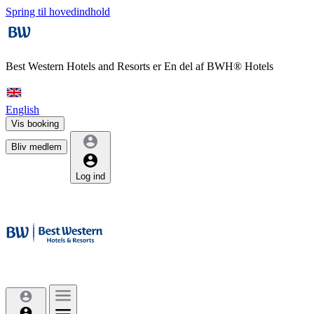
Spring til hovedindhold
Best Western Hotels and Resorts er
En del af BWH® Hotels
English
Vis booking
Bliv medlem
Log ind