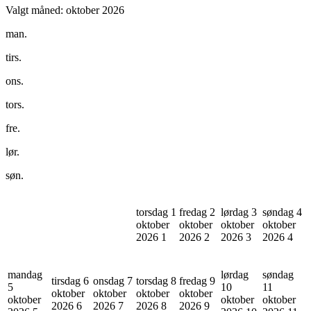
Valgt måned:
oktober 2026
man.
tirs.
ons.
tors.
fre.
lør.
søn.
torsdag 1
fredag 2
lørdag 3
søndag 4
oktober
oktober
oktober
oktober
2026
1
2026
2
2026
3
2026
4
mandag
lørdag
søndag
tirsdag 6
onsdag 7
torsdag 8
fredag 9
5
10
11
oktober
oktober
oktober
oktober
oktober
oktober
oktober
2026
6
2026
7
2026
8
2026
9