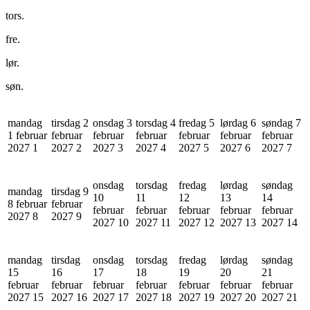
tors.
fre.
lør.
søn.
mandag
tirsdag 2
onsdag 3
torsdag 4
fredag 5
lørdag 6
søndag 7
1 februar
februar
februar
februar
februar
februar
februar
2027
1
2027
2
2027
3
2027
4
2027
5
2027
6
2027
7
onsdag
torsdag
fredag
lørdag
søndag
mandag
tirsdag 9
10
11
12
13
14
8 februar
februar
februar
februar
februar
februar
februar
2027
8
2027
9
2027
10
2027
11
2027
12
2027
13
2027
14
mandag
tirsdag
onsdag
torsdag
fredag
lørdag
søndag
15
16
17
18
19
20
21
februar
februar
februar
februar
februar
februar
februar
2027
15
2027
16
2027
17
2027
18
2027
19
2027
20
2027
21