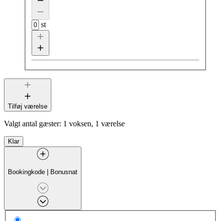
st
Tilføj værelse
Valgt antal gæster:
1 voksen, 1 værelse
Klar
Bookingkode
|
Bonusnat