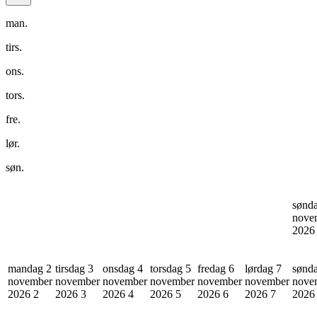
man.
tirs.
ons.
tors.
fre.
lør.
søn.
sønd
nove
202
mandag 2
tirsdag 3
onsdag 4
torsdag 5
fredag 6
lørdag 7
sønd
november
november
november
november
november
november
nove
2026
2
2026
3
2026
4
2026
5
2026
6
2026
7
202