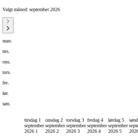
Valgt måned:
september 2026
man.
tirs.
ons.
tors.
fre.
lør.
søn.
tirsdag 1
onsdag 2
torsdag 3
fredag 4
lørdag 5
sønd
september
september
september
september
september
sept
2026
1
2026
2
2026
3
2026
4
2026
5
202