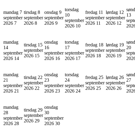
torsdag
søn
mandag 7
tirsdag 8
onsdag 9
fredag 11
lørdag 12
10
13
september
september
september
september
september
september
sept
2026
7
2026
8
2026
9
2026
11
2026
12
2026
10
202
mandag
onsdag
torsdag
søn
tirsdag 15
fredag 18
lørdag 19
14
16
17
20
september
september
september
september
september
september
sept
2026
15
2026
18
2026
19
2026
14
2026
16
2026
17
202
mandag
onsdag
torsdag
søn
tirsdag 22
fredag 25
lørdag 26
21
23
24
27
september
september
september
september
september
september
sept
2026
22
2026
25
2026
26
2026
21
2026
23
2026
24
202
mandag
onsdag
tirsdag 29
28
30
september
september
september
2026
29
2026
28
2026
30