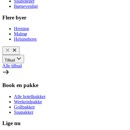
Spahoteller
Børnevenligt
Flere byer
Herning
Malmø
Helsingborg
Tilbud
Alle tilbud
Book en pakke
Alle hotellpakker
Weekendpakke
Golfpakker
Spapakker
Lige nu