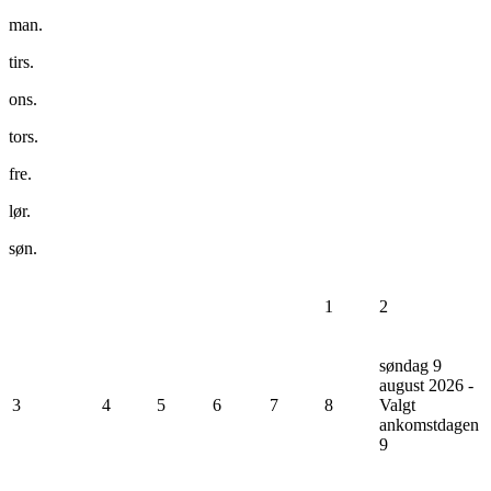
man.
tirs.
ons.
tors.
fre.
lør.
søn.
1
2
søndag 9
august 2026 -
3
4
5
6
7
8
Valgt
ankomstdagen
9