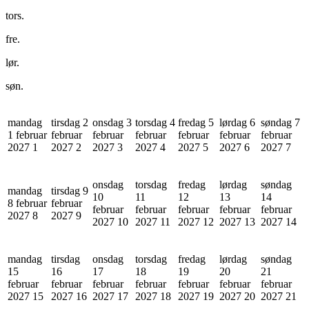
tors.
fre.
lør.
søn.
mandag
tirsdag 2
onsdag 3
torsdag 4
fredag 5
lørdag 6
søndag 7
1 februar
februar
februar
februar
februar
februar
februar
2027
1
2027
2
2027
3
2027
4
2027
5
2027
6
2027
7
onsdag
torsdag
fredag
lørdag
søndag
mandag
tirsdag 9
10
11
12
13
14
8 februar
februar
februar
februar
februar
februar
februar
2027
8
2027
9
2027
10
2027
11
2027
12
2027
13
2027
14
mandag
tirsdag
onsdag
torsdag
fredag
lørdag
søndag
15
16
17
18
19
20
21
februar
februar
februar
februar
februar
februar
februar
2027
15
2027
16
2027
17
2027
18
2027
19
2027
20
2027
21