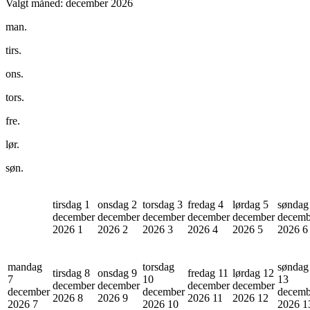
Valgt måned:
december 2026
man.
tirs.
ons.
tors.
fre.
lør.
søn.
tirsdag 1
onsdag 2
torsdag 3
fredag 4
lørdag 5
søndag
december
december
december
december
december
decemb
2026
1
2026
2
2026
3
2026
4
2026
5
2026
6
mandag
torsdag
søndag
tirsdag 8
onsdag 9
fredag 11
lørdag 12
7
10
13
december
december
december
december
december
december
decemb
2026
8
2026
9
2026
11
2026
12
2026
7
2026
10
2026
1