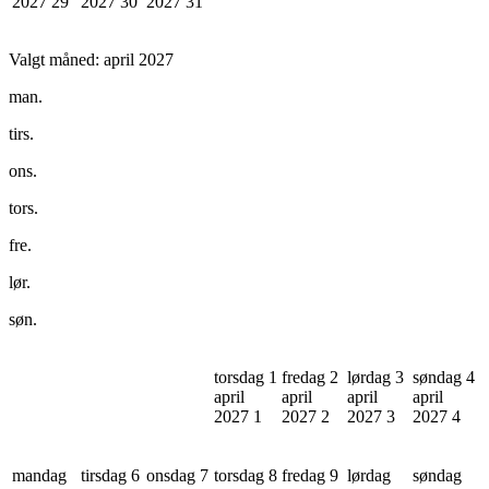
2027
29
2027
30
2027
31
Valgt måned:
april 2027
man.
tirs.
ons.
tors.
fre.
lør.
søn.
torsdag 1
fredag 2
lørdag 3
søndag 4
april
april
april
april
2027
1
2027
2
2027
3
2027
4
mandag
tirsdag 6
onsdag 7
torsdag 8
fredag 9
lørdag
søndag