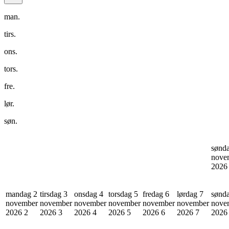
man.
tirs.
ons.
tors.
fre.
lør.
søn.
sønd
nove
202
mandag 2
tirsdag 3
onsdag 4
torsdag 5
fredag 6
lørdag 7
sønd
november
november
november
november
november
november
nove
2026
2
2026
3
2026
4
2026
5
2026
6
2026
7
202