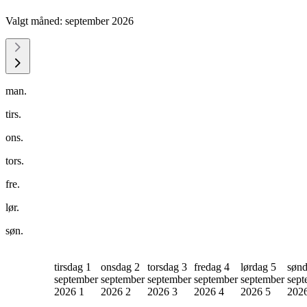
Valgt måned:
september 2026
man.
tirs.
ons.
tors.
fre.
lør.
søn.
tirsdag 1
onsdag 2
torsdag 3
fredag 4
lørdag 5
sønd
september
september
september
september
september
sept
2026
1
2026
2
2026
3
2026
4
2026
5
202