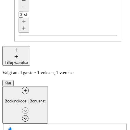
st
Tilføj værelse
Valgt antal gæster:
1 voksen, 1 værelse
Klar
Bookingkode
|
Bonusnat