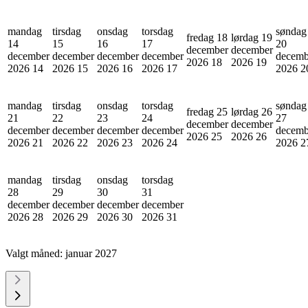
mandag
tirsdag
onsdag
torsdag
søndag
fredag 18
lørdag 19
14
15
16
17
20
december
december
december
december
december
december
decemb
2026
18
2026
19
2026
14
2026
15
2026
16
2026
17
2026
2
mandag
tirsdag
onsdag
torsdag
søndag
fredag 25
lørdag 26
21
22
23
24
27
december
december
december
december
december
december
decemb
2026
25
2026
26
2026
21
2026
22
2026
23
2026
24
2026
2
mandag
tirsdag
onsdag
torsdag
28
29
30
31
december
december
december
december
2026
28
2026
29
2026
30
2026
31
Valgt måned:
januar 2027