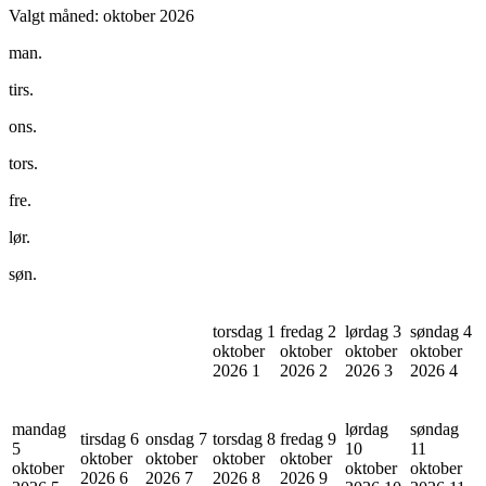
Valgt måned:
oktober 2026
man.
tirs.
ons.
tors.
fre.
lør.
søn.
torsdag 1
fredag 2
lørdag 3
søndag 4
oktober
oktober
oktober
oktober
2026
1
2026
2
2026
3
2026
4
mandag
lørdag
søndag
tirsdag 6
onsdag 7
torsdag 8
fredag 9
5
10
11
oktober
oktober
oktober
oktober
oktober
oktober
oktober
2026
6
2026
7
2026
8
2026
9