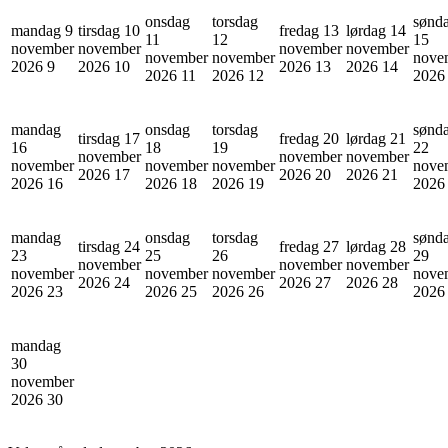
onsdag
torsdag
sønd
mandag 9
tirsdag 10
fredag 13
lørdag 14
11
12
15
november
november
november
november
november
november
nove
2026
9
2026
10
2026
13
2026
14
2026
11
2026
12
202
mandag
onsdag
torsdag
sønd
tirsdag 17
fredag 20
lørdag 21
16
18
19
22
november
november
november
november
november
november
nove
2026
17
2026
20
2026
21
2026
16
2026
18
2026
19
202
mandag
onsdag
torsdag
sønd
tirsdag 24
fredag 27
lørdag 28
23
25
26
29
november
november
november
november
november
november
nove
2026
24
2026
27
2026
28
2026
23
2026
25
2026
26
202
mandag
30
november
2026
30