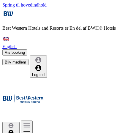
Spring til hovedindhold
Best Western Hotels and Resorts er
En del af BWH® Hotels
English
Vis booking
Bliv medlem
Log ind