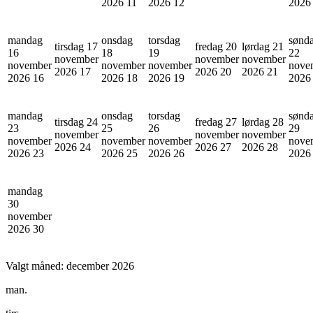
2026
11
2026
12
202
mandag
onsdag
torsdag
sønd
tirsdag 17
fredag 20
lørdag 21
16
18
19
22
november
november
november
november
november
november
nove
2026
17
2026
20
2026
21
2026
16
2026
18
2026
19
202
mandag
onsdag
torsdag
sønd
tirsdag 24
fredag 27
lørdag 28
23
25
26
29
november
november
november
november
november
november
nove
2026
24
2026
27
2026
28
2026
23
2026
25
2026
26
202
mandag
30
november
2026
30
Valgt måned:
december 2026
man.