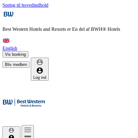
Spring til hovedindhold
Best Western Hotels and Resorts er
En del af BWH® Hotels
English
Vis booking
Bliv medlem
Log ind