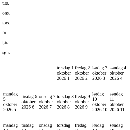
tirs.
ons.
tors.
fre.
lør.
søn.
torsdag 1
fredag 2
lørdag 3
søndag 4
oktober
oktober
oktober
oktober
2026
1
2026
2
2026
3
2026
4
mandag
lørdag
søndag
tirsdag 6
onsdag 7
torsdag 8
fredag 9
5
10
11
oktober
oktober
oktober
oktober
oktober
oktober
oktober
2026
6
2026
7
2026
8
2026
9
2026
5
2026
10
2026
11
mandag
tirsdag
onsdag
torsdag
fredag
lørdag
søndag