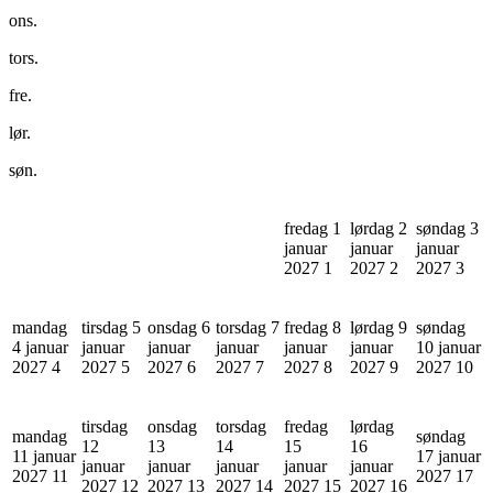
ons.
tors.
fre.
lør.
søn.
fredag 1
lørdag 2
søndag 3
januar
januar
januar
2027
1
2027
2
2027
3
mandag
tirsdag 5
onsdag 6
torsdag 7
fredag 8
lørdag 9
søndag
4 januar
januar
januar
januar
januar
januar
10 januar
2027
4
2027
5
2027
6
2027
7
2027
8
2027
9
2027
10
tirsdag
onsdag
torsdag
fredag
lørdag
mandag
søndag
12
13
14
15
16
11 januar
17 januar
januar
januar
januar
januar
januar
2027
11
2027
17
2027
12
2027
13
2027
14
2027
15
2027
16