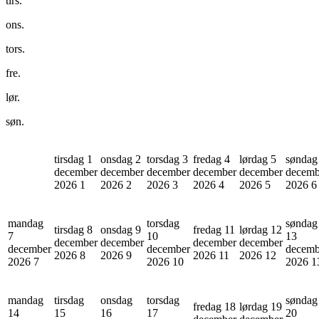
tirs.
ons.
tors.
fre.
lør.
søn.
tirsdag 1
onsdag 2
torsdag 3
fredag 4
lørdag 5
søndag
december
december
december
december
december
decemb
2026
1
2026
2
2026
3
2026
4
2026
5
2026
6
mandag
torsdag
søndag
tirsdag 8
onsdag 9
fredag 11
lørdag 12
7
10
13
december
december
december
december
december
december
decemb
2026
8
2026
9
2026
11
2026
12
2026
7
2026
10
2026
1
mandag
tirsdag
onsdag
torsdag
søndag
fredag 18
lørdag 19
14
15
16
17
20