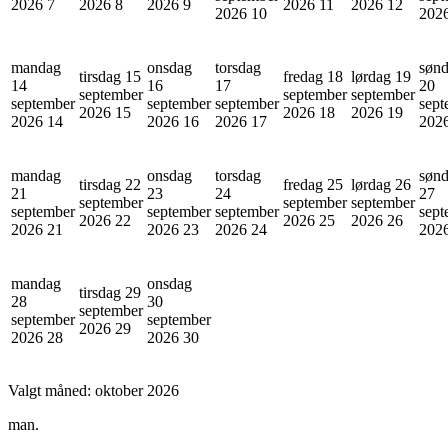
2026
7
2026
8
2026
9
2026
11
2026
12
2026
10
202
mandag
onsdag
torsdag
søn
tirsdag 15
fredag 18
lørdag 19
14
16
17
20
september
september
september
september
september
september
sept
2026
15
2026
18
2026
19
2026
14
2026
16
2026
17
202
mandag
onsdag
torsdag
søn
tirsdag 22
fredag 25
lørdag 26
21
23
24
27
september
september
september
september
september
september
sept
2026
22
2026
25
2026
26
2026
21
2026
23
2026
24
202
mandag
onsdag
tirsdag 29
28
30
september
september
september
2026
29
2026
28
2026
30
Valgt måned:
oktober 2026
man.