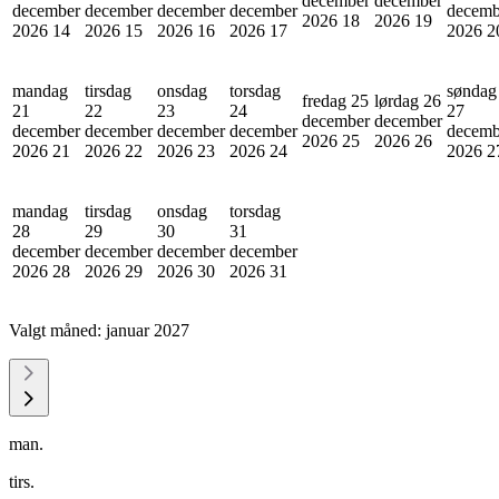
december
december
december
december
december
december
decemb
2026
18
2026
19
2026
14
2026
15
2026
16
2026
17
2026
2
mandag
tirsdag
onsdag
torsdag
søndag
fredag 25
lørdag 26
21
22
23
24
27
december
december
december
december
december
december
decemb
2026
25
2026
26
2026
21
2026
22
2026
23
2026
24
2026
2
mandag
tirsdag
onsdag
torsdag
28
29
30
31
december
december
december
december
2026
28
2026
29
2026
30
2026
31
Valgt måned:
januar 2027
man.
tirs.