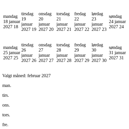
tirsdag
onsdag
torsdag
fredag
lørdag
mandag
søndag
19
20
21
22
23
18 januar
24 januar
januar
januar
januar
januar
januar
2027
18
2027
24
2027
19
2027
20
2027
21
2027
22
2027
23
tirsdag
onsdag
torsdag
fredag
lørdag
mandag
søndag
26
27
28
29
30
25 januar
31 januar
januar
januar
januar
januar
januar
2027
25
2027
31
2027
26
2027
27
2027
28
2027
29
2027
30
Valgt måned:
februar 2027
man.
tirs.
ons.
tors.
fre.