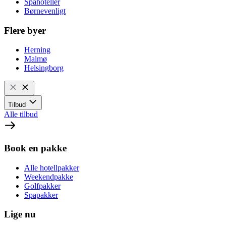
Spahoteller
Børnevenligt
Flere byer
Herning
Malmø
Helsingborg
Tilbud
Alle tilbud
Book en pakke
Alle hotellpakker
Weekendpakke
Golfpakker
Spapakker
Lige nu