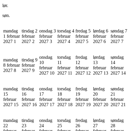
lør.
søn.
mandag
tirsdag 2
onsdag 3
torsdag 4
fredag 5
lørdag 6
søndag 7
1 februar
februar
februar
februar
februar
februar
februar
2027
1
2027
2
2027
3
2027
4
2027
5
2027
6
2027
7
onsdag
torsdag
fredag
lørdag
søndag
mandag
tirsdag 9
10
11
12
13
14
8 februar
februar
februar
februar
februar
februar
februar
2027
8
2027
9
2027
10
2027
11
2027
12
2027
13
2027
14
mandag
tirsdag
onsdag
torsdag
fredag
lørdag
søndag
15
16
17
18
19
20
21
februar
februar
februar
februar
februar
februar
februar
2027
15
2027
16
2027
17
2027
18
2027
19
2027
20
2027
21
mandag
tirsdag
onsdag
torsdag
fredag
lørdag
søndag
22
23
24
25
26
27
28
februar
februar
februar
februar
februar
februar
februar