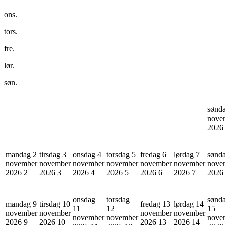
ons.
tors.
fre.
lør.
søn.
sønd
nove
202
mandag 2
tirsdag 3
onsdag 4
torsdag 5
fredag 6
lørdag 7
sønd
november
november
november
november
november
november
nove
2026
2
2026
3
2026
4
2026
5
2026
6
2026
7
202
onsdag
torsdag
sønd
mandag 9
tirsdag 10
fredag 13
lørdag 14
11
12
15
november
november
november
november
november
november
nove
2026
9
2026
10
2026
13
2026
14