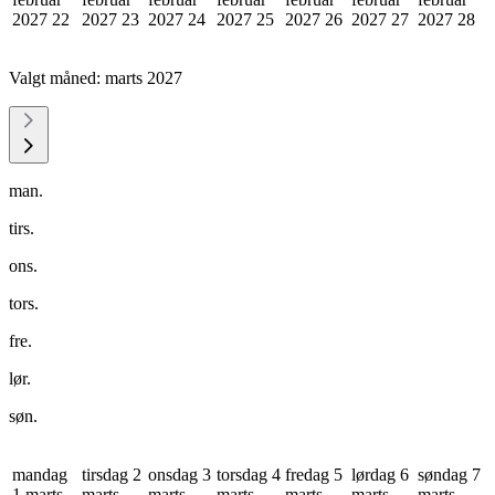
2027
22
2027
23
2027
24
2027
25
2027
26
2027
27
2027
28
Valgt måned:
marts 2027
man.
tirs.
ons.
tors.
fre.
lør.
søn.
mandag
tirsdag 2
onsdag 3
torsdag 4
fredag 5
lørdag 6
søndag 7
1 marts
marts
marts
marts
marts
marts
marts