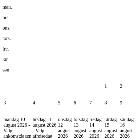
man.
tirs.
ons.
tors.
fre.
lør.
søn.
1
2
3
4
5
6
7
8
9
mandag 10
tirsdag 11
onsdag
torsdag
fredag
lørdag
søndag
august 2026 -
august 2026
12
13
14
15
16
Valgt
- Valgt
august
august
august
august
august
ankomstdagen
afrejsedag
2026
2026
2026
2026
2026