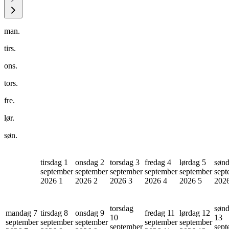
man.
tirs.
ons.
tors.
fre.
lør.
søn.
tirsdag 1
onsdag 2
torsdag 3
fredag 4
lørdag 5
sønd
september
september
september
september
september
sept
2026
1
2026
2
2026
3
2026
4
2026
5
202
torsdag
søn
mandag 7
tirsdag 8
onsdag 9
fredag 11
lørdag 12
10
13
september
september
september
september
september
september
sept