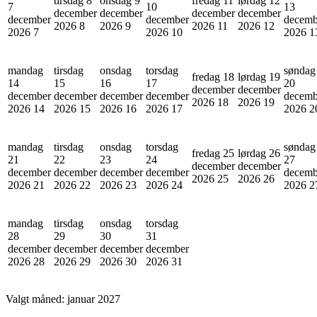
tirsdag 8
onsdag 9
fredag 11
lørdag 12
7
10
13
december
december
december
december
december
december
decemb
2026
8
2026
9
2026
11
2026
12
2026
7
2026
10
2026
1
mandag
tirsdag
onsdag
torsdag
søndag
fredag 18
lørdag 19
14
15
16
17
20
december
december
december
december
december
december
decemb
2026
18
2026
19
2026
14
2026
15
2026
16
2026
17
2026
2
mandag
tirsdag
onsdag
torsdag
søndag
fredag 25
lørdag 26
21
22
23
24
27
december
december
december
december
december
december
decemb
2026
25
2026
26
2026
21
2026
22
2026
23
2026
24
2026
2
mandag
tirsdag
onsdag
torsdag
28
29
30
31
december
december
december
december
2026
28
2026
29
2026
30
2026
31
Valgt måned:
januar 2027