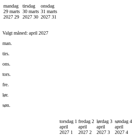
mandag
tirsdag
onsdag
29 marts
30 marts
31 marts
2027
29
2027
30
2027
31
Valgt måned:
april 2027
man.
tirs.
ons.
tors.
fre.
lør.
søn.
torsdag 1
fredag 2
lørdag 3
søndag 4
april
april
april
april
2027
1
2027
2
2027
3
2027
4