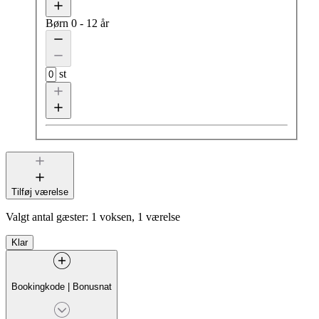
Børn
0 - 12 år
st
Tilføj værelse
Valgt antal gæster:
1 voksen, 1 værelse
Klar
Bookingkode
|
Bonusnat