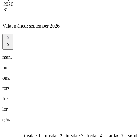
2026
31
Valgt måned:
september 2026
man.
tirs.
ons.
tors.
fre.
lør.
søn.
tirsdag 1
onsdag 2
torsdag 3
fredag 4
lørdag 5
sønd