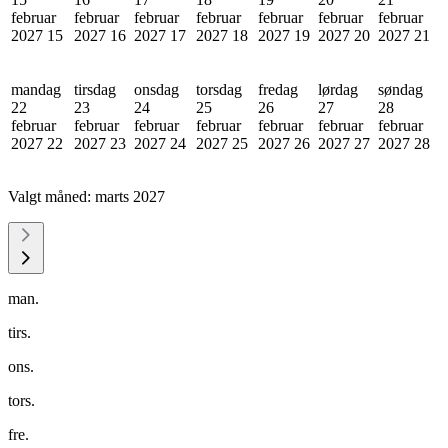
februar
februar
februar
februar
februar
februar
februar
2027
15
2027
16
2027
17
2027
18
2027
19
2027
20
2027
21
mandag
tirsdag
onsdag
torsdag
fredag
lørdag
søndag
22
23
24
25
26
27
28
februar
februar
februar
februar
februar
februar
februar
2027
22
2027
23
2027
24
2027
25
2027
26
2027
27
2027
28
Valgt måned:
marts 2027
man.
tirs.
ons.
tors.
fre.