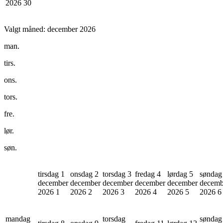
2026
30
Valgt måned:
december 2026
man.
tirs.
ons.
tors.
fre.
lør.
søn.
tirsdag 1
onsdag 2
torsdag 3
fredag 4
lørdag 5
søndag
december
december
december
december
december
decemb
2026
1
2026
2
2026
3
2026
4
2026
5
2026
6
mandag
torsdag
søndag