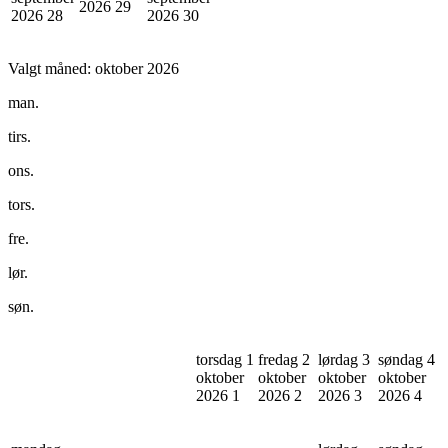
2026
29
2026
28
2026
30
Valgt måned:
oktober 2026
man.
tirs.
ons.
tors.
fre.
lør.
søn.
torsdag 1
fredag 2
lørdag 3
søndag 4
oktober
oktober
oktober
oktober
2026
1
2026
2
2026
3
2026
4