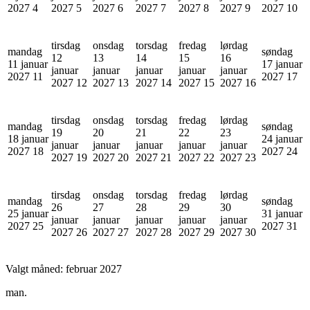
2027
4
2027
5
2027
6
2027
7
2027
8
2027
9
2027
10
tirsdag
onsdag
torsdag
fredag
lørdag
mandag
søndag
12
13
14
15
16
11 januar
17 januar
januar
januar
januar
januar
januar
2027
11
2027
17
2027
12
2027
13
2027
14
2027
15
2027
16
tirsdag
onsdag
torsdag
fredag
lørdag
mandag
søndag
19
20
21
22
23
18 januar
24 januar
januar
januar
januar
januar
januar
2027
18
2027
24
2027
19
2027
20
2027
21
2027
22
2027
23
tirsdag
onsdag
torsdag
fredag
lørdag
mandag
søndag
26
27
28
29
30
25 januar
31 januar
januar
januar
januar
januar
januar
2027
25
2027
31
2027
26
2027
27
2027
28
2027
29
2027
30
Valgt måned:
februar 2027
man.