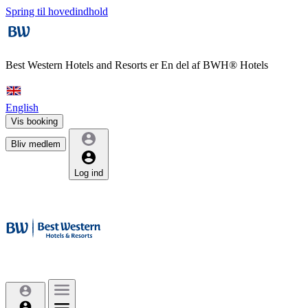
Spring til hovedindhold
Best Western Hotels and Resorts er
En del af BWH® Hotels
English
Vis booking
Bliv medlem
Log ind