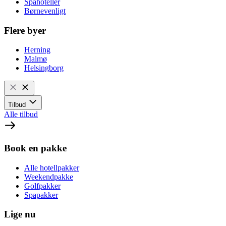
Spahoteller
Børnevenligt
Flere byer
Herning
Malmø
Helsingborg
Tilbud
Alle tilbud
Book en pakke
Alle hotellpakker
Weekendpakke
Golfpakker
Spapakker
Lige nu