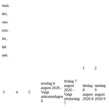
man.
tirs.
ons.
tors.
fre.
lør.
søn.
1
2
fredag 7
torsdag 6
august
lørdag
søndag
august 2026 -
2026 -
8
9
3
4
5
Valgt
Valgt
august
august
ankomstdagen
afrejsedag
2026
8
2026
9
6
7