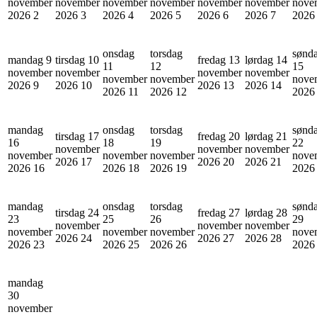
november
november
november
november
november
november
nove
2026
2
2026
3
2026
4
2026
5
2026
6
2026
7
202
onsdag
torsdag
sønd
mandag 9
tirsdag 10
fredag 13
lørdag 14
11
12
15
november
november
november
november
november
november
nove
2026
9
2026
10
2026
13
2026
14
2026
11
2026
12
202
mandag
onsdag
torsdag
sønd
tirsdag 17
fredag 20
lørdag 21
16
18
19
22
november
november
november
november
november
november
nove
2026
17
2026
20
2026
21
2026
16
2026
18
2026
19
202
mandag
onsdag
torsdag
sønd
tirsdag 24
fredag 27
lørdag 28
23
25
26
29
november
november
november
november
november
november
nove
2026
24
2026
27
2026
28
2026
23
2026
25
2026
26
202
mandag
30
november