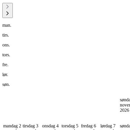
man.
tirs.
ons.
tors.
fre.
lør.
søn.
sønd
nove
202
mandag 2
tirsdag 3
onsdag 4
torsdag 5
fredag 6
lørdag 7
sønd