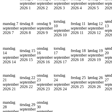
september
september
september
september
september
sept
2026
1
2026
2
2026
3
2026
4
2026
5
202
torsdag
søn
mandag 7
tirsdag 8
onsdag 9
fredag 11
lørdag 12
10
13
september
september
september
september
september
september
sept
2026
7
2026
8
2026
9
2026
11
2026
12
2026
10
202
mandag
onsdag
torsdag
søn
tirsdag 15
fredag 18
lørdag 19
14
16
17
20
september
september
september
september
september
september
sept
2026
15
2026
18
2026
19
2026
14
2026
16
2026
17
202
mandag
onsdag
torsdag
søn
tirsdag 22
fredag 25
lørdag 26
21
23
24
27
september
september
september
september
september
september
sept
2026
22
2026
25
2026
26
2026
21
2026
23
2026
24
202
mandag
onsdag
tirsdag 29
28
30
september
september
september