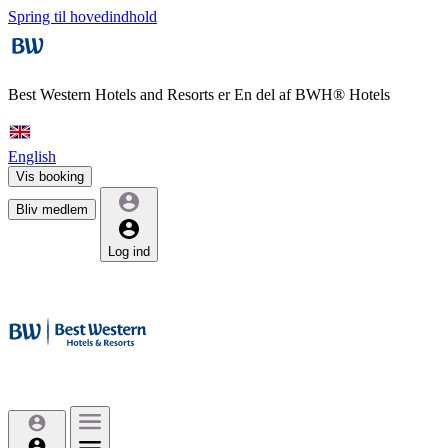
Spring til hovedindhold
Best Western Hotels and Resorts er
En del af BWH® Hotels
English
Vis booking
Bliv medlem
Log ind