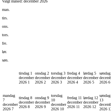
Valgt måned:
december 2026
man.
tirs.
ons.
tors.
fre.
lør.
søn.
tirsdag 1
onsdag 2
torsdag 3
fredag 4
lørdag 5
søndag
december
december
december
december
december
decemb
2026
1
2026
2
2026
3
2026
4
2026
5
2026
6
mandag
torsdag
søndag
tirsdag 8
onsdag 9
fredag 11
lørdag 12
7
10
13
december
december
december
december
december
december
decemb
2026
8
2026
9
2026
11
2026
12
2026
7
2026
10
2026
1