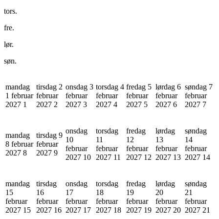
tors.
fre.
lør.
søn.
mandag
tirsdag 2
onsdag 3
torsdag 4
fredag 5
lørdag 6
søndag 7
1 februar
februar
februar
februar
februar
februar
februar
2027
1
2027
2
2027
3
2027
4
2027
5
2027
6
2027
7
onsdag
torsdag
fredag
lørdag
søndag
mandag
tirsdag 9
10
11
12
13
14
8 februar
februar
februar
februar
februar
februar
februar
2027
8
2027
9
2027
10
2027
11
2027
12
2027
13
2027
14
mandag
tirsdag
onsdag
torsdag
fredag
lørdag
søndag
15
16
17
18
19
20
21
februar
februar
februar
februar
februar
februar
februar
2027
15
2027
16
2027
17
2027
18
2027
19
2027
20
2027
21