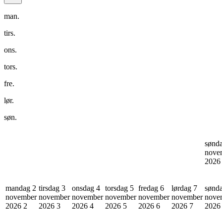
man.
tirs.
ons.
tors.
fre.
lør.
søn.
sønd
nove
202
mandag 2
tirsdag 3
onsdag 4
torsdag 5
fredag 6
lørdag 7
sønd
november
november
november
november
november
november
nove
2026
2
2026
3
2026
4
2026
5
2026
6
2026
7
202