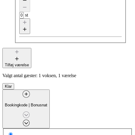
st
Tilføj værelse
Valgt antal gæster:
1 voksen, 1 værelse
Klar
Bookingkode
|
Bonusnat