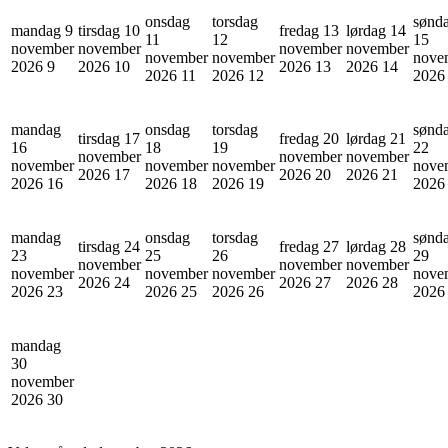
onsdag
torsdag
sønd
mandag 9
tirsdag 10
fredag 13
lørdag 14
11
12
15
november
november
november
november
november
november
nove
2026
9
2026
10
2026
13
2026
14
2026
11
2026
12
202
mandag
onsdag
torsdag
sønd
tirsdag 17
fredag 20
lørdag 21
16
18
19
22
november
november
november
november
november
november
nove
2026
17
2026
20
2026
21
2026
16
2026
18
2026
19
202
mandag
onsdag
torsdag
sønd
tirsdag 24
fredag 27
lørdag 28
23
25
26
29
november
november
november
november
november
november
nove
2026
24
2026
27
2026
28
2026
23
2026
25
2026
26
202
mandag
30
november
2026
30