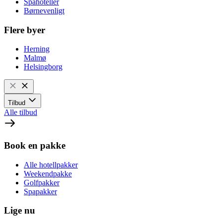
Spahoteller
Børnevenligt
Flere byer
Herning
Malmø
Helsingborg
Tilbud
Alle tilbud
Book en pakke
Alle hotellpakker
Weekendpakke
Golfpakker
Spapakker
Lige nu