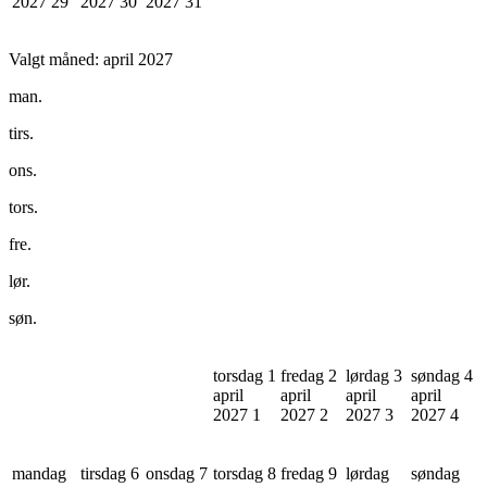
2027
29
2027
30
2027
31
Valgt måned:
april 2027
man.
tirs.
ons.
tors.
fre.
lør.
søn.
torsdag 1
fredag 2
lørdag 3
søndag 4
april
april
april
april
2027
1
2027
2
2027
3
2027
4
mandag
tirsdag 6
onsdag 7
torsdag 8
fredag 9
lørdag
søndag