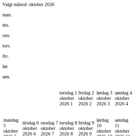
Valgt måned:
oktober 2026
man.
tirs.
ons.
tors.
fre.
lør.
søn.
torsdag 1
fredag 2
lørdag 3
søndag 4
oktober
oktober
oktober
oktober
2026
1
2026
2
2026
3
2026
4
mandag
lørdag
søndag
tirsdag 6
onsdag 7
torsdag 8
fredag 9
5
10
11
oktober
oktober
oktober
oktober
oktober
oktober
oktober
2026
6
2026
7
2026
8
2026
9