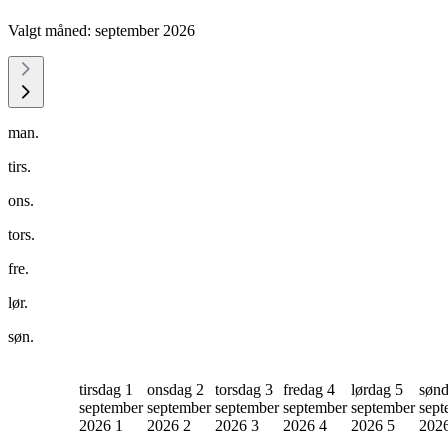
Valgt måned:
september 2026
man.
tirs.
ons.
tors.
fre.
lør.
søn.
tirsdag 1
onsdag 2
torsdag 3
fredag 4
lørdag 5
sønd
september
september
september
september
september
sept
2026
1
2026
2
2026
3
2026
4
2026
5
202