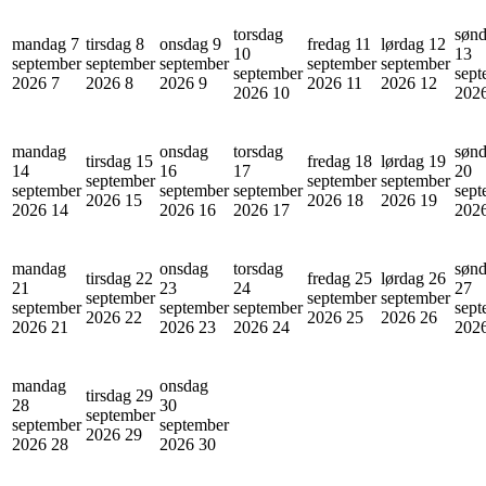
torsdag
søn
mandag 7
tirsdag 8
onsdag 9
fredag 11
lørdag 12
10
13
september
september
september
september
september
september
sept
2026
7
2026
8
2026
9
2026
11
2026
12
2026
10
202
mandag
onsdag
torsdag
søn
tirsdag 15
fredag 18
lørdag 19
14
16
17
20
september
september
september
september
september
september
sept
2026
15
2026
18
2026
19
2026
14
2026
16
2026
17
202
mandag
onsdag
torsdag
søn
tirsdag 22
fredag 25
lørdag 26
21
23
24
27
september
september
september
september
september
september
sept
2026
22
2026
25
2026
26
2026
21
2026
23
2026
24
202
mandag
onsdag
tirsdag 29
28
30
september
september
september
2026
29
2026
28
2026
30