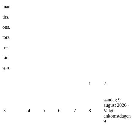
man.
tirs.
ons.
tors.
fre.
lør.
søn.
1
2
søndag 9
august 2026 -
3
4
5
6
7
8
Valgt
ankomstdagen
9