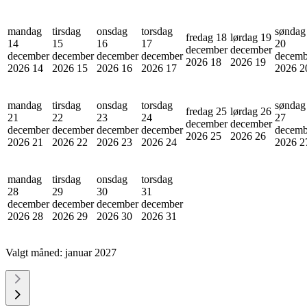
mandag
tirsdag
onsdag
torsdag
søndag
fredag 18
lørdag 19
14
15
16
17
20
december
december
december
december
december
december
decemb
2026
18
2026
19
2026
14
2026
15
2026
16
2026
17
2026
2
mandag
tirsdag
onsdag
torsdag
søndag
fredag 25
lørdag 26
21
22
23
24
27
december
december
december
december
december
december
decemb
2026
25
2026
26
2026
21
2026
22
2026
23
2026
24
2026
2
mandag
tirsdag
onsdag
torsdag
28
29
30
31
december
december
december
december
2026
28
2026
29
2026
30
2026
31
Valgt måned:
januar 2027