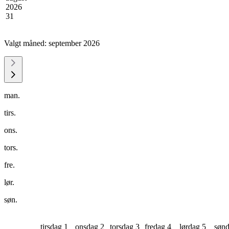
2026
31
Valgt måned:
september 2026
man.
tirs.
ons.
tors.
fre.
lør.
søn.
tirsdag 1
onsdag 2
torsdag 3
fredag 4
lørdag 5
sønd