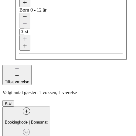
Børn
0 - 12 år
st
Tilføj værelse
Valgt antal gæster:
1 voksen, 1 værelse
Klar
Bookingkode
|
Bonusnat