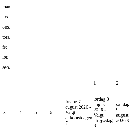
man.
tirs.
ons.
tors.
fre.
lør.
søn.
1
2
lørdag 8
fredag 7
august
søndag
august 2026 -
2026 -
9
3
4
5
6
Valgt
Valgt
august
ankomstdagen
afrejsedag
2026
9
7
8