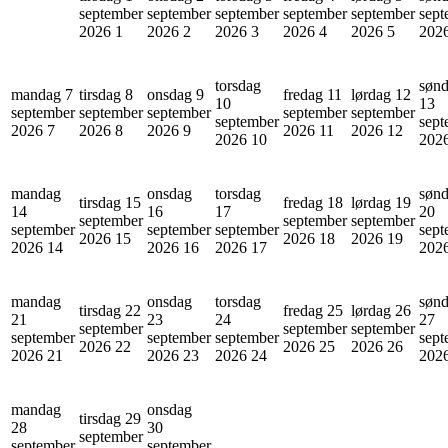
september
september
september
september
september
sept
2026
1
2026
2
2026
3
2026
4
2026
5
202
torsdag
søn
mandag 7
tirsdag 8
onsdag 9
fredag 11
lørdag 12
10
13
september
september
september
september
september
september
sept
2026
7
2026
8
2026
9
2026
11
2026
12
2026
10
202
mandag
onsdag
torsdag
søn
tirsdag 15
fredag 18
lørdag 19
14
16
17
20
september
september
september
september
september
september
sept
2026
15
2026
18
2026
19
2026
14
2026
16
2026
17
202
mandag
onsdag
torsdag
søn
tirsdag 22
fredag 25
lørdag 26
21
23
24
27
september
september
september
september
september
september
sept
2026
22
2026
25
2026
26
2026
21
2026
23
2026
24
202
mandag
onsdag
tirsdag 29
28
30
september
september
september