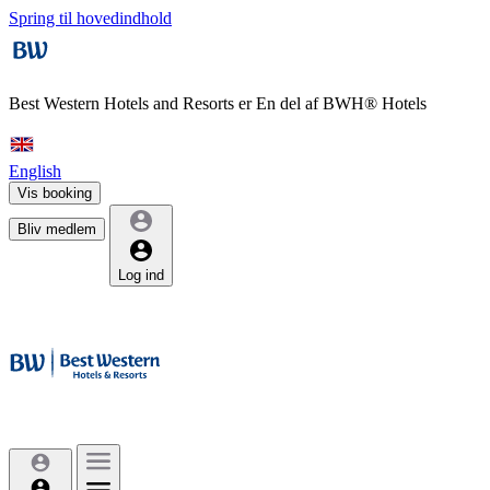
Spring til hovedindhold
Best Western Hotels and Resorts er
En del af BWH® Hotels
English
Vis booking
Bliv medlem
Log ind