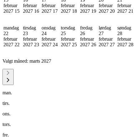
februar
februar
februar
februar
februar
februar
februar
2027
15
2027
16
2027
17
2027
18
2027
19
2027
20
2027
21
mandag
tirsdag
onsdag
torsdag
fredag
lørdag
søndag
22
23
24
25
26
27
28
februar
februar
februar
februar
februar
februar
februar
2027
22
2027
23
2027
24
2027
25
2027
26
2027
27
2027
28
Valgt måned:
marts 2027
man.
tirs.
ons.
tors.
fre.