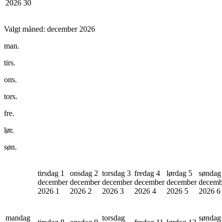
2026
30
Valgt måned:
december 2026
man.
tirs.
ons.
tors.
fre.
lør.
søn.
tirsdag 1
onsdag 2
torsdag 3
fredag 4
lørdag 5
søndag
december
december
december
december
december
decemb
2026
1
2026
2
2026
3
2026
4
2026
5
2026
6
mandag
torsdag
søndag