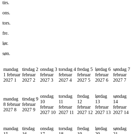
tirs.
ons.
tors.
fre.
lør.
søn.
mandag
tirsdag 2
onsdag 3
torsdag 4
fredag 5
lørdag 6
søndag 7
1 februar
februar
februar
februar
februar
februar
februar
2027
1
2027
2
2027
3
2027
4
2027
5
2027
6
2027
7
onsdag
torsdag
fredag
lørdag
søndag
mandag
tirsdag 9
10
11
12
13
14
8 februar
februar
februar
februar
februar
februar
februar
2027
8
2027
9
2027
10
2027
11
2027
12
2027
13
2027
14
mandag
tirsdag
onsdag
torsdag
fredag
lørdag
søndag
15
16
17
18
19
20
21