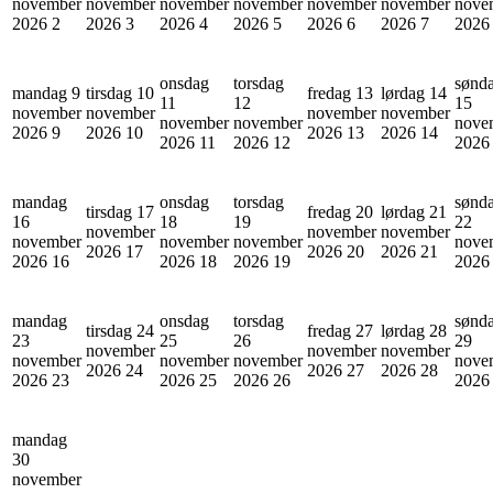
november
november
november
november
november
november
nove
2026
2
2026
3
2026
4
2026
5
2026
6
2026
7
202
onsdag
torsdag
sønd
mandag 9
tirsdag 10
fredag 13
lørdag 14
11
12
15
november
november
november
november
november
november
nove
2026
9
2026
10
2026
13
2026
14
2026
11
2026
12
202
mandag
onsdag
torsdag
sønd
tirsdag 17
fredag 20
lørdag 21
16
18
19
22
november
november
november
november
november
november
nove
2026
17
2026
20
2026
21
2026
16
2026
18
2026
19
202
mandag
onsdag
torsdag
sønd
tirsdag 24
fredag 27
lørdag 28
23
25
26
29
november
november
november
november
november
november
nove
2026
24
2026
27
2026
28
2026
23
2026
25
2026
26
202
mandag
30
november