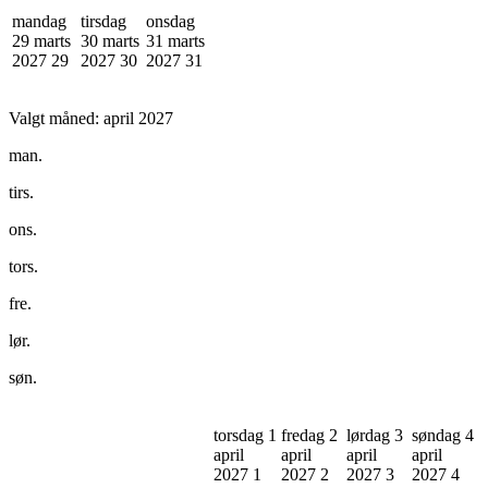
mandag
tirsdag
onsdag
29 marts
30 marts
31 marts
2027
29
2027
30
2027
31
Valgt måned:
april 2027
man.
tirs.
ons.
tors.
fre.
lør.
søn.
torsdag 1
fredag 2
lørdag 3
søndag 4
april
april
april
april
2027
1
2027
2
2027
3
2027
4