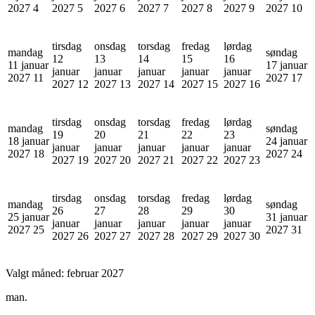
2027
4
2027
5
2027
6
2027
7
2027
8
2027
9
2027
10
tirsdag
onsdag
torsdag
fredag
lørdag
mandag
søndag
12
13
14
15
16
11 januar
17 januar
januar
januar
januar
januar
januar
2027
11
2027
17
2027
12
2027
13
2027
14
2027
15
2027
16
tirsdag
onsdag
torsdag
fredag
lørdag
mandag
søndag
19
20
21
22
23
18 januar
24 januar
januar
januar
januar
januar
januar
2027
18
2027
24
2027
19
2027
20
2027
21
2027
22
2027
23
tirsdag
onsdag
torsdag
fredag
lørdag
mandag
søndag
26
27
28
29
30
25 januar
31 januar
januar
januar
januar
januar
januar
2027
25
2027
31
2027
26
2027
27
2027
28
2027
29
2027
30
Valgt måned:
februar 2027
man.