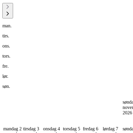
man.
tirs.
ons.
tors.
fre.
lør.
søn.
sønd
nove
202
mandag 2
tirsdag 3
onsdag 4
torsdag 5
fredag 6
lørdag 7
sønd