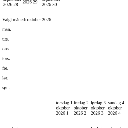
2026
29
2026
28
2026
30
Valgt måned:
oktober 2026
man.
tirs.
ons.
tors.
fre.
lør.
søn.
torsdag 1
fredag 2
lørdag 3
søndag 4
oktober
oktober
oktober
oktober
2026
1
2026
2
2026
3
2026
4