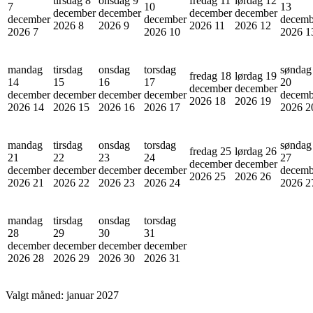
tirsdag 8
onsdag 9
fredag 11
lørdag 12
7
10
13
december
december
december
december
december
december
decemb
2026
8
2026
9
2026
11
2026
12
2026
7
2026
10
2026
1
mandag
tirsdag
onsdag
torsdag
søndag
fredag 18
lørdag 19
14
15
16
17
20
december
december
december
december
december
december
decemb
2026
18
2026
19
2026
14
2026
15
2026
16
2026
17
2026
2
mandag
tirsdag
onsdag
torsdag
søndag
fredag 25
lørdag 26
21
22
23
24
27
december
december
december
december
december
december
decemb
2026
25
2026
26
2026
21
2026
22
2026
23
2026
24
2026
2
mandag
tirsdag
onsdag
torsdag
28
29
30
31
december
december
december
december
2026
28
2026
29
2026
30
2026
31
Valgt måned:
januar 2027