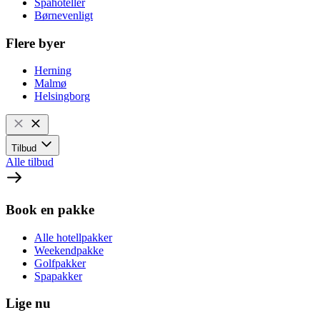
Spahoteller
Børnevenligt
Flere byer
Herning
Malmø
Helsingborg
Tilbud
Alle tilbud
Book en pakke
Alle hotellpakker
Weekendpakke
Golfpakker
Spapakker
Lige nu