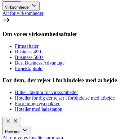
Virksomheder
Alt for virksomheder
Om vores virksomhedsaftaler
Firmaaftaler
Business 499
Business 500+
Best Business Advantage
Projektophold
For dem, der rejser i forbindelse med arbejde
Billie - faktura for virksomheder
Hoteller for dig der rejser i forbindelse med arbejde
Forretningsrejsepakker
Hoteller med ladestation
Rewards
Alt om vores loyalitetsprogram