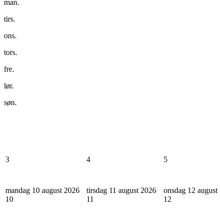
man.
tirs.
ons.
tors.
fre.
lør.
søn.
3
4
5
mandag 10 august 2026
tirsdag 11 august 2026
onsdag 12 august
10
11
12