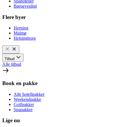
Spahoteller
Børnevenligt
Flere byer
Herning
Malmø
Helsingborg
Tilbud
Alle tilbud
Book en pakke
Alle hotellpakker
Weekendpakke
Golfpakker
Spapakker
Lige nu