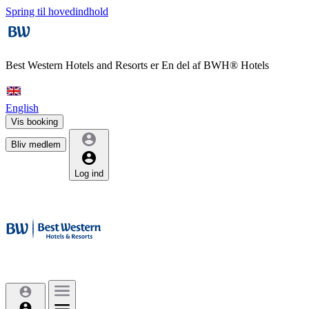
Spring til hovedindhold
Best Western Hotels and Resorts er
En del af BWH® Hotels
English
Vis booking
Bliv medlem
Log ind