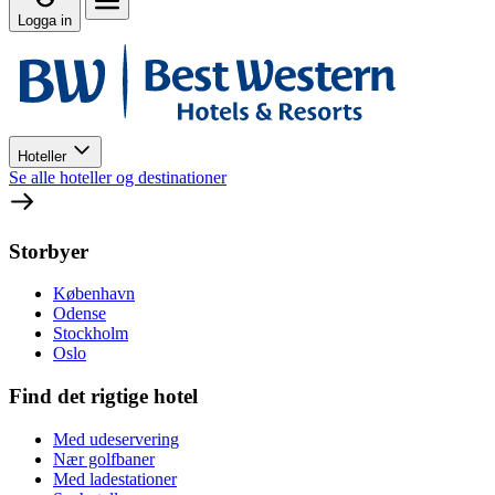
Logga in
Hoteller
Se alle hoteller og destinationer
Storbyer
København
Odense
Stockholm
Oslo
Find det rigtige hotel
Med udeservering
Nær golfbaner
Med ladestationer