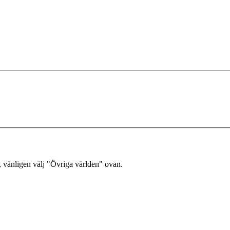
, vänligen välj "Övriga världen" ovan.