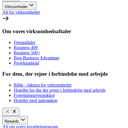
Virksomheder
Alt for virksomheder
Om vores virksomhedsaftaler
Firmaaftaler
Business 499
Business 500+
Best Business Advantage
Projektophold
For dem, der rejser i forbindelse med arbejde
Billie - faktura for virksomheder
Hoteller for dig der rejser i forbindelse med arbejde
Forretningsrejsepakker
Hoteller med ladestation
Rewards
Alt om vores loyalitetsprogram