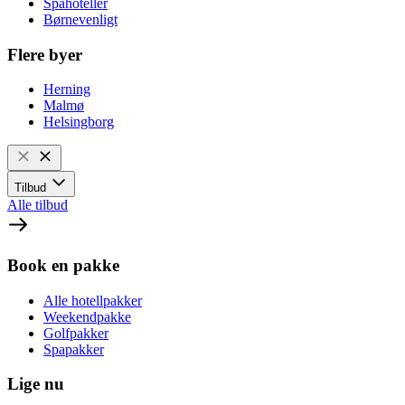
Spahoteller
Børnevenligt
Flere byer
Herning
Malmø
Helsingborg
Tilbud
Alle tilbud
Book en pakke
Alle hotellpakker
Weekendpakke
Golfpakker
Spapakker
Lige nu