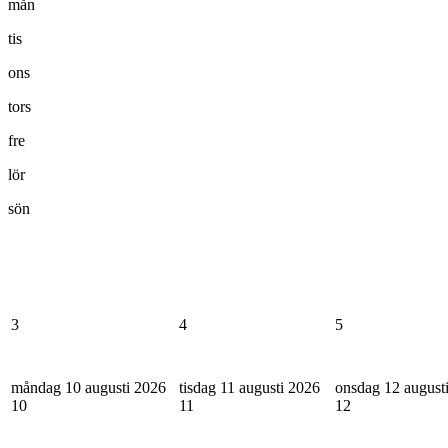
mån
tis
ons
tors
fre
lör
sön
3
4
5
måndag 10 augusti 2026
tisdag 11 augusti 2026
onsdag 12 august
10
11
12