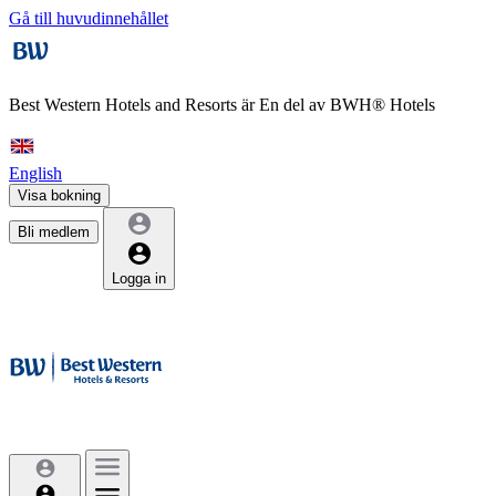
Gå till huvudinnehållet
Best Western Hotels and Resorts är
En del av BWH® Hotels
English
Visa bokning
Bli medlem
Logga in