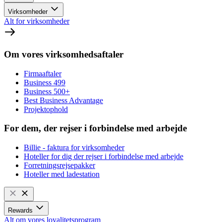
Virksomheder
Alt for virksomheder
Om vores virksomhedsaftaler
Firmaaftaler
Business 499
Business 500+
Best Business Advantage
Projektophold
For dem, der rejser i forbindelse med arbejde
Billie - faktura for virksomheder
Hoteller for dig der rejser i forbindelse med arbejde
Forretningsrejsepakker
Hoteller med ladestation
Rewards
Alt om vores loyalitetsprogram