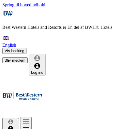
Spring til hovedindhold
Best Western Hotels and Resorts er
En del af BWH® Hotels
English
Vis booking
Bliv medlem
Log ind