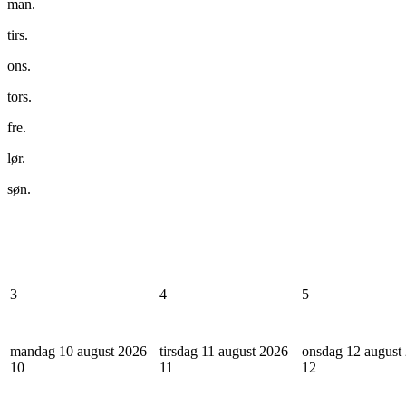
man.
tirs.
ons.
tors.
fre.
lør.
søn.
3
4
5
mandag 10 august 2026
tirsdag 11 august 2026
onsdag 12 august
10
11
12