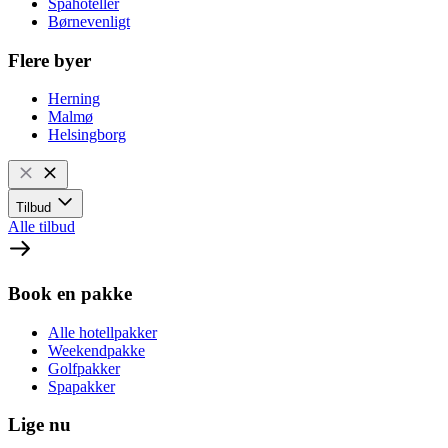
Spahoteller
Børnevenligt
Flere byer
Herning
Malmø
Helsingborg
Tilbud
Alle tilbud
Book en pakke
Alle hotellpakker
Weekendpakke
Golfpakker
Spapakker
Lige nu