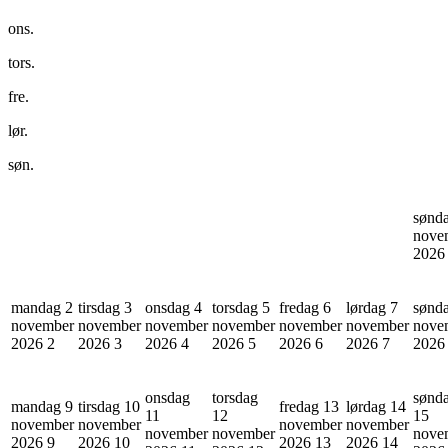
ons.
tors.
fre.
lør.
søn.
sønd
nove
202
mandag 2
tirsdag 3
onsdag 4
torsdag 5
fredag 6
lørdag 7
sønd
november
november
november
november
november
november
nove
2026
2
2026
3
2026
4
2026
5
2026
6
2026
7
202
onsdag
torsdag
sønd
mandag 9
tirsdag 10
fredag 13
lørdag 14
11
12
15
november
november
november
november
november
november
nove
2026
9
2026
10
2026
13
2026
14