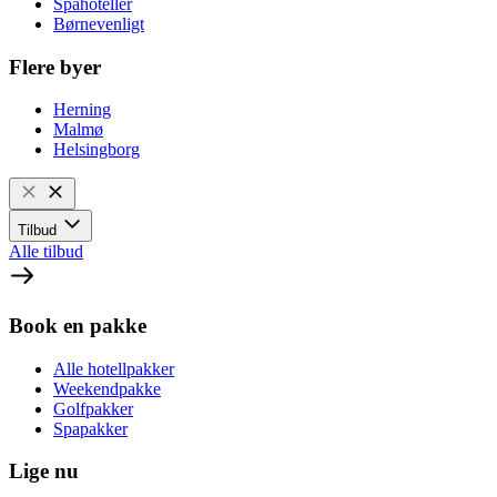
Spahoteller
Børnevenligt
Flere byer
Herning
Malmø
Helsingborg
Tilbud
Alle tilbud
Book en pakke
Alle hotellpakker
Weekendpakke
Golfpakker
Spapakker
Lige nu