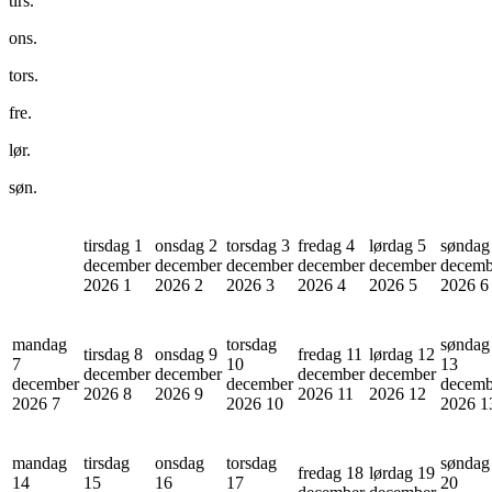
tirs.
ons.
tors.
fre.
lør.
søn.
tirsdag 1
onsdag 2
torsdag 3
fredag 4
lørdag 5
søndag
december
december
december
december
december
decemb
2026
1
2026
2
2026
3
2026
4
2026
5
2026
6
mandag
torsdag
søndag
tirsdag 8
onsdag 9
fredag 11
lørdag 12
7
10
13
december
december
december
december
december
december
decemb
2026
8
2026
9
2026
11
2026
12
2026
7
2026
10
2026
1
mandag
tirsdag
onsdag
torsdag
søndag
fredag 18
lørdag 19
14
15
16
17
20