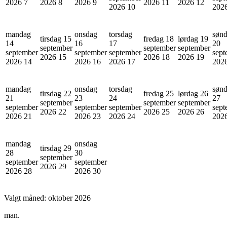
2026
7
2026
8
2026
9
2026
11
2026
12
2026
10
202
mandag
onsdag
torsdag
søn
tirsdag 15
fredag 18
lørdag 19
14
16
17
20
september
september
september
september
september
september
sept
2026
15
2026
18
2026
19
2026
14
2026
16
2026
17
202
mandag
onsdag
torsdag
søn
tirsdag 22
fredag 25
lørdag 26
21
23
24
27
september
september
september
september
september
september
sept
2026
22
2026
25
2026
26
2026
21
2026
23
2026
24
202
mandag
onsdag
tirsdag 29
28
30
september
september
september
2026
29
2026
28
2026
30
Valgt måned:
oktober 2026
man.