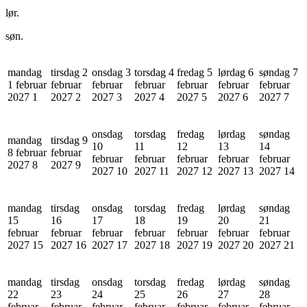
lør.
søn.
mandag
tirsdag 2
onsdag 3
torsdag 4
fredag 5
lørdag 6
søndag 7
1 februar
februar
februar
februar
februar
februar
februar
2027
1
2027
2
2027
3
2027
4
2027
5
2027
6
2027
7
onsdag
torsdag
fredag
lørdag
søndag
mandag
tirsdag 9
10
11
12
13
14
8 februar
februar
februar
februar
februar
februar
februar
2027
8
2027
9
2027
10
2027
11
2027
12
2027
13
2027
14
mandag
tirsdag
onsdag
torsdag
fredag
lørdag
søndag
15
16
17
18
19
20
21
februar
februar
februar
februar
februar
februar
februar
2027
15
2027
16
2027
17
2027
18
2027
19
2027
20
2027
21
mandag
tirsdag
onsdag
torsdag
fredag
lørdag
søndag
22
23
24
25
26
27
28
februar
februar
februar
februar
februar
februar
februar