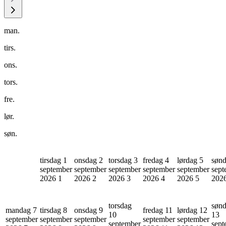
man.
tirs.
ons.
tors.
fre.
lør.
søn.
tirsdag 1
onsdag 2
torsdag 3
fredag 4
lørdag 5
sønd
september
september
september
september
september
sept
2026
1
2026
2
2026
3
2026
4
2026
5
202
torsdag
søn
mandag 7
tirsdag 8
onsdag 9
fredag 11
lørdag 12
10
13
september
september
september
september
september
september
sept