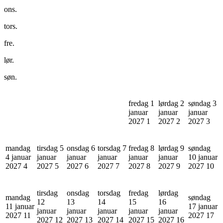
ons.
tors.
fre.
lør.
søn.
fredag 1
lørdag 2
søndag 3
januar
januar
januar
2027
1
2027
2
2027
3
mandag
tirsdag 5
onsdag 6
torsdag 7
fredag 8
lørdag 9
søndag
4 januar
januar
januar
januar
januar
januar
10 januar
2027
4
2027
5
2027
6
2027
7
2027
8
2027
9
2027
10
tirsdag
onsdag
torsdag
fredag
lørdag
mandag
søndag
12
13
14
15
16
11 januar
17 januar
januar
januar
januar
januar
januar
2027
11
2027
17
2027
12
2027
13
2027
14
2027
15
2027
16