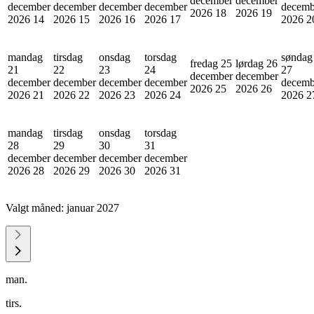
december
december
december
december
december
december
decemb
2026
18
2026
19
2026
14
2026
15
2026
16
2026
17
2026
2
mandag
tirsdag
onsdag
torsdag
søndag
fredag 25
lørdag 26
21
22
23
24
27
december
december
december
december
december
december
decemb
2026
25
2026
26
2026
21
2026
22
2026
23
2026
24
2026
2
mandag
tirsdag
onsdag
torsdag
28
29
30
31
december
december
december
december
2026
28
2026
29
2026
30
2026
31
Valgt måned:
januar 2027
man.
tirs.