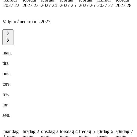
2027
22
2027
23
2027
24
2027
25
2027
26
2027
27
2027
28
Valgt måned:
marts 2027
man.
tirs.
ons.
tors.
fre.
lør.
søn.
mandag
tirsdag 2
onsdag 3
torsdag 4
fredag 5
lørdag 6
søndag 7
1 marts
marts
marts
marts
marts
marts
marts