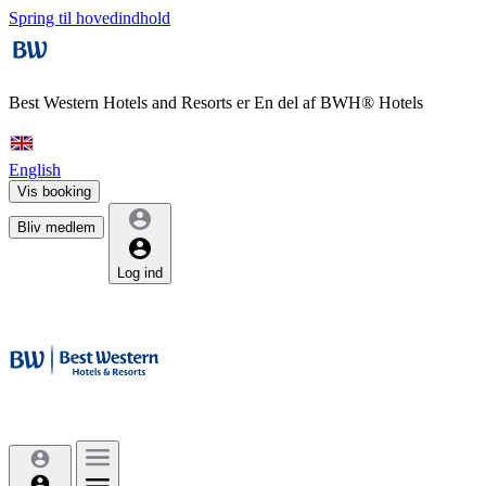
Spring til hovedindhold
Best Western Hotels and Resorts er
En del af BWH® Hotels
English
Vis booking
Bliv medlem
Log ind