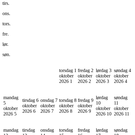
tirs.
ons.
tors.
fre.
lør.
søn.
torsdag 1
fredag 2
lørdag 3
søndag 4
oktober
oktober
oktober
oktober
2026
1
2026
2
2026
3
2026
4
mandag
lørdag
søndag
tirsdag 6
onsdag 7
torsdag 8
fredag 9
5
10
11
oktober
oktober
oktober
oktober
oktober
oktober
oktober
2026
6
2026
7
2026
8
2026
9
2026
5
2026
10
2026
11
mandag
tirsdag
onsdag
torsdag
fredag
lørdag
søndag