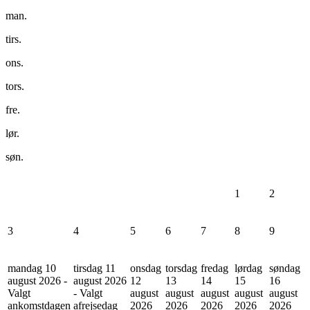
man.
tirs.
ons.
tors.
fre.
lør.
søn.
1
2
3
4
5
6
7
8
9
mandag 10
tirsdag 11
onsdag
torsdag
fredag
lørdag
søndag
august 2026 -
august 2026
12
13
14
15
16
Valgt
- Valgt
august
august
august
august
august
ankomstdagen
afrejsedag
2026
2026
2026
2026
2026