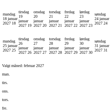
tirsdag
onsdag
torsdag
fredag
lørdag
mandag
søndag
19
20
21
22
23
18 januar
24 januar
januar
januar
januar
januar
januar
2027
18
2027
24
2027
19
2027
20
2027
21
2027
22
2027
23
tirsdag
onsdag
torsdag
fredag
lørdag
mandag
søndag
26
27
28
29
30
25 januar
31 januar
januar
januar
januar
januar
januar
2027
25
2027
31
2027
26
2027
27
2027
28
2027
29
2027
30
Valgt måned:
februar 2027
man.
tirs.
ons.
tors.
fre.