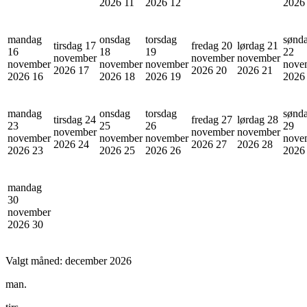
2026
11
2026
12
202
mandag
onsdag
torsdag
sønd
tirsdag 17
fredag 20
lørdag 21
16
18
19
22
november
november
november
november
november
november
nove
2026
17
2026
20
2026
21
2026
16
2026
18
2026
19
202
mandag
onsdag
torsdag
sønd
tirsdag 24
fredag 27
lørdag 28
23
25
26
29
november
november
november
november
november
november
nove
2026
24
2026
27
2026
28
2026
23
2026
25
2026
26
202
mandag
30
november
2026
30
Valgt måned:
december 2026
man.