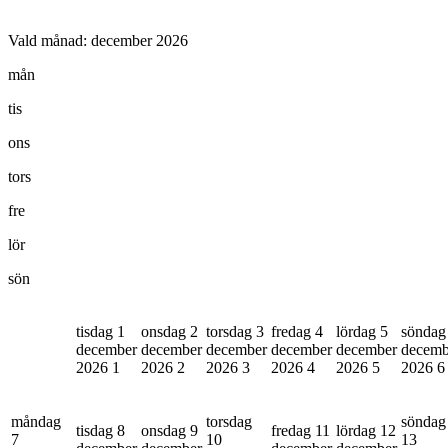
Vald månad:
december 2026
mån
tis
ons
tors
fre
lör
sön
tisdag 1
onsdag 2
torsdag 3
fredag 4
lördag 5
söndag
december
december
december
december
december
decemb
2026
1
2026
2
2026
3
2026
4
2026
5
2026
6
måndag
torsdag
söndag
tisdag 8
onsdag 9
fredag 11
lördag 12
7
10
13