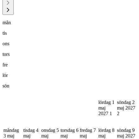
mån
tis
ons
tors
fre
lör
sön
lördag 1
söndag 2
maj
maj 2027
2027
1
2
måndag
tisdag 4
onsdag 5
torsdag 6
fredag 7
lördag 8
söndag 9
3 maj
maj
maj
maj
maj
maj
maj 2027