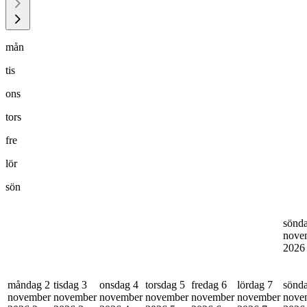
mån
tis
ons
tors
fre
lör
sön
sönd
nove
202
måndag 2
tisdag 3
onsdag 4
torsdag 5
fredag 6
lördag 7
sönd
november
november
november
november
november
november
nove