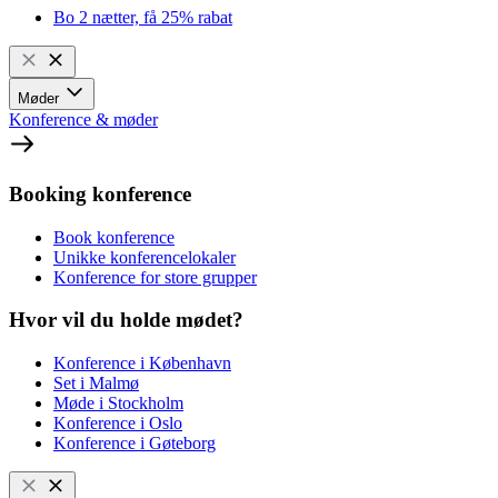
Bo 2 nætter, få 25% rabat
Møder
Konference & møder
Booking konference
Book konference
Unikke konferencelokaler
Konference for store grupper
Hvor vil du holde mødet?
Konference i København
Set i Malmø
Møde i Stockholm
Konference i Oslo
Konference i Gøteborg