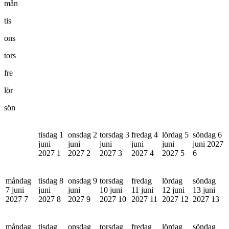
mån
tis
ons
tors
fre
lör
sön
tisdag 1
onsdag 2
torsdag 3
fredag 4
lördag 5
söndag 6
juni
juni
juni
juni
juni
juni 2027
2027
1
2027
2
2027
3
2027
4
2027
5
6
måndag
tisdag 8
onsdag 9
torsdag
fredag
lördag
söndag
7 juni
juni
juni
10 juni
11 juni
12 juni
13 juni
2027
7
2027
8
2027
9
2027
10
2027
11
2027
12
2027
13
måndag
tisdag
onsdag
torsdag
fredag
lördag
söndag