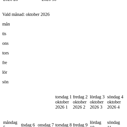
Vald månad:
oktober 2026
mån
tis
ons
tors
fre
lör
sön
torsdag 1
fredag 2
lördag 3
söndag 4
oktober
oktober
oktober
oktober
2026
1
2026
2
2026
3
2026
4
måndag
lördag
söndag
tisdag 6
onsdag 7
torsdag 8
fredag 9