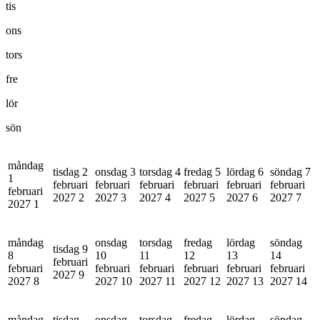
tis
ons
tors
fre
lör
sön
måndag
tisdag 2
onsdag 3
torsdag 4
fredag 5
lördag 6
söndag 7
1
februari
februari
februari
februari
februari
februari
februari
2027
2
2027
3
2027
4
2027
5
2027
6
2027
7
2027
1
måndag
onsdag
torsdag
fredag
lördag
söndag
tisdag 9
8
10
11
12
13
14
februari
februari
februari
februari
februari
februari
februari
2027
9
2027
8
2027
10
2027
11
2027
12
2027
13
2027
14
måndag
tisdag
onsdag
torsdag
fredag
lördag
söndag