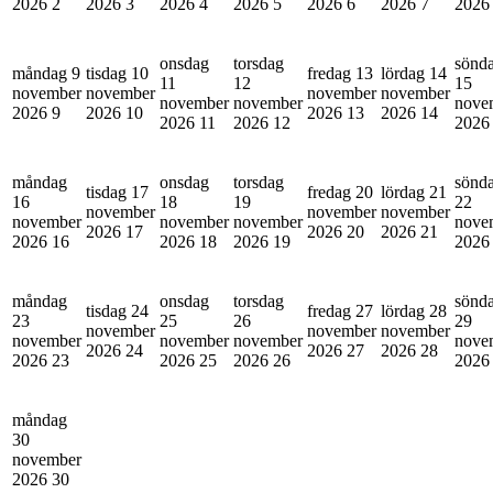
2026
2
2026
3
2026
4
2026
5
2026
6
2026
7
202
onsdag
torsdag
sönd
måndag 9
tisdag 10
fredag 13
lördag 14
11
12
15
november
november
november
november
november
november
nove
2026
9
2026
10
2026
13
2026
14
2026
11
2026
12
202
måndag
onsdag
torsdag
sönd
tisdag 17
fredag 20
lördag 21
16
18
19
22
november
november
november
november
november
november
nove
2026
17
2026
20
2026
21
2026
16
2026
18
2026
19
202
måndag
onsdag
torsdag
sönd
tisdag 24
fredag 27
lördag 28
23
25
26
29
november
november
november
november
november
november
nove
2026
24
2026
27
2026
28
2026
23
2026
25
2026
26
202
måndag
30
november
2026
30