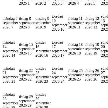
2026
1
2026
2
2026
3
2026
4
2026
5
202
torsdag
sön
måndag 7
tisdag 8
onsdag 9
fredag 11
lördag 12
10
13
september
september
september
september
september
september
sept
2026
7
2026
8
2026
9
2026
11
2026
12
2026
10
202
måndag
onsdag
torsdag
sön
tisdag 15
fredag 18
lördag 19
14
16
17
20
september
september
september
september
september
september
sept
2026
15
2026
18
2026
19
2026
14
2026
16
2026
17
202
måndag
onsdag
torsdag
sön
tisdag 22
fredag 25
lördag 26
21
23
24
27
september
september
september
september
september
september
sept
2026
22
2026
25
2026
26
2026
21
2026
23
2026
24
202
måndag
onsdag
tisdag 29
28
30
september
september
september
2026
29
2026
28
2026
30