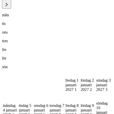
mån
tis
ons
tors
fre
lör
sön
fredag 1
lördag 2
söndag 3
januari
januari
januari
2027
1
2027
2
2027
3
söndag
måndag
tisdag 5
onsdag 6
torsdag 7
fredag 8
lördag 9
10
4 januari
januari
januari
januari
januari
januari
januari