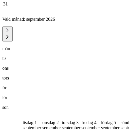
31
Vald månad:
september 2026
mån
tis
ons
tors
fre
lör
sön
tisdag 1
onsdag 2
torsdag 3
fredag 4
lördag 5
sönd
september
september
september
september
september
sept