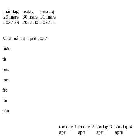
måndag
tisdag
onsdag
29 mars
30 mars
31 mars
2027
29
2027
30
2027
31
Vald månad:
april 2027
mån
tis
ons
tors
fre
lör
sön
torsdag 1
fredag 2
lördag 3
söndag 4
april
april
april
april