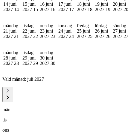
14 juni
15 juni
16 juni
17 juni
18 juni
19 juni
20 juni
2027
14
2027
15
2027
16
2027
17
2027
18
2027
19
2027
20
måndag
tisdag
onsdag
torsdag
fredag
lördag
söndag
21 juni
22 juni
23 juni
24 juni
25 juni
26 juni
27 juni
2027
21
2027
22
2027
23
2027
24
2027
25
2027
26
2027
27
måndag
tisdag
onsdag
28 juni
29 juni
30 juni
2027
28
2027
29
2027
30
Vald månad:
juli 2027
mån
tis
ons