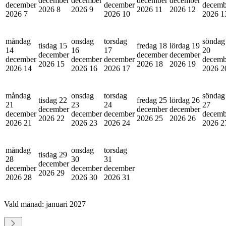
december
december
december
december
december
december
decemb
2026
8
2026
9
2026
11
2026
12
2026
7
2026
10
2026
1
måndag
onsdag
torsdag
söndag
tisdag 15
fredag 18
lördag 19
14
16
17
20
december
december
december
december
december
december
decemb
2026
15
2026
18
2026
19
2026
14
2026
16
2026
17
2026
2
måndag
onsdag
torsdag
söndag
tisdag 22
fredag 25
lördag 26
21
23
24
27
december
december
december
december
december
december
decemb
2026
22
2026
25
2026
26
2026
21
2026
23
2026
24
2026
2
måndag
onsdag
torsdag
tisdag 29
28
30
31
december
december
december
december
2026
29
2026
28
2026
30
2026
31
Vald månad:
januari 2027