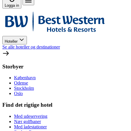
Logga in
Hoteller
Se alle hoteller og destinationer
Storbyer
København
Odense
Stockholm
Oslo
Find det rigtige hotel
Med udeservering
Nær golfbaner
Med ladestationer