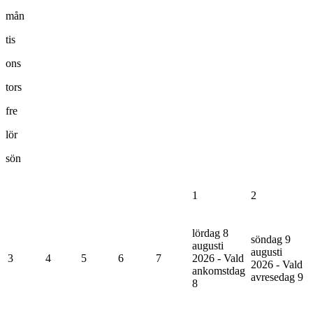
mån
tis
ons
tors
fre
lör
sön
1
2
lördag 8
söndag 9
augusti
augusti
3
4
5
6
7
2026 - Vald
2026 - Vald
ankomstdag
avresedag
9
8