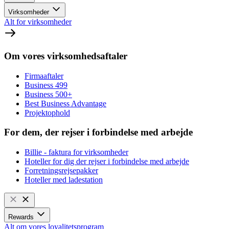
Virksomheder
Alt for virksomheder
Om vores virksomhedsaftaler
Firmaaftaler
Business 499
Business 500+
Best Business Advantage
Projektophold
For dem, der rejser i forbindelse med arbejde
Billie - faktura for virksomheder
Hoteller for dig der rejser i forbindelse med arbejde
Forretningsrejsepakker
Hoteller med ladestation
Rewards
Alt om vores loyalitetsprogram