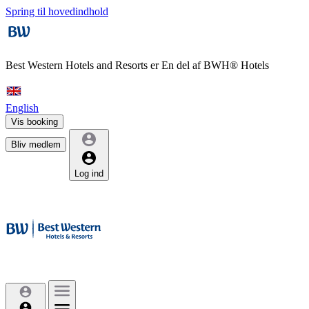
Spring til hovedindhold
Best Western Hotels and Resorts er
En del af BWH® Hotels
English
Vis booking
Bliv medlem
Log ind