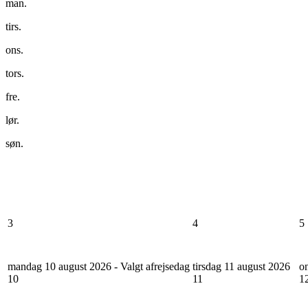
man.
tirs.
ons.
tors.
fre.
lør.
søn.
3
4
5
mandag 10 august 2026 - Valgt afrejsedag
tirsdag 11 august 2026
o
10
11
1