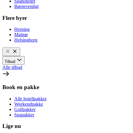
Spahoteller
Børnevenligt
Flere byer
Herning
Malmø
Helsingborg
Tilbud
Alle tilbud
Book en pakke
Alle hotellpakker
Weekendpakke
Golfpakker
Spapakker
Lige nu