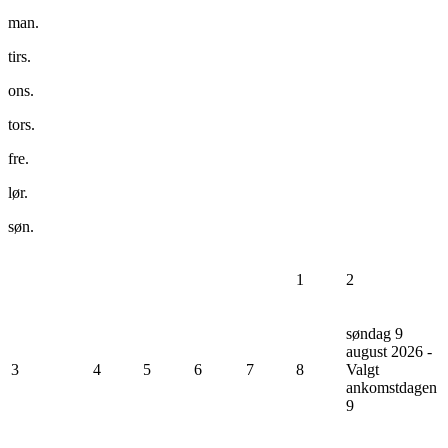
man.
tirs.
ons.
tors.
fre.
lør.
søn.
1
2
søndag 9
august 2026 -
3
4
5
6
7
8
Valgt
ankomstdagen
9