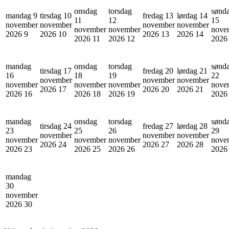
onsdag
torsdag
sønd
mandag 9
tirsdag 10
fredag 13
lørdag 14
11
12
15
november
november
november
november
november
november
nove
2026
9
2026
10
2026
13
2026
14
2026
11
2026
12
202
mandag
onsdag
torsdag
sønd
tirsdag 17
fredag 20
lørdag 21
16
18
19
22
november
november
november
november
november
november
nove
2026
17
2026
20
2026
21
2026
16
2026
18
2026
19
202
mandag
onsdag
torsdag
sønd
tirsdag 24
fredag 27
lørdag 28
23
25
26
29
november
november
november
november
november
november
nove
2026
24
2026
27
2026
28
2026
23
2026
25
2026
26
202
mandag
30
november
2026
30