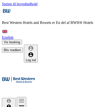
Spring til hovedindhold
Best Western Hotels and Resorts er
En del af BWH® Hotels
English
Vis booking
Bliv medlem
Log ind