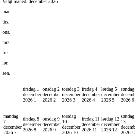
Valgt måned:
december 2026
man.
tirs.
ons.
tors.
fre.
lør.
søn.
tirsdag 1
onsdag 2
torsdag 3
fredag 4
lørdag 5
søndag
december
december
december
december
december
decemb
2026
1
2026
2
2026
3
2026
4
2026
5
2026
6
mandag
torsdag
søndag
tirsdag 8
onsdag 9
fredag 11
lørdag 12
7
10
13
december
december
december
december
december
december
decemb
2026
8
2026
9
2026
11
2026
12
2026
7
2026
10
2026
1