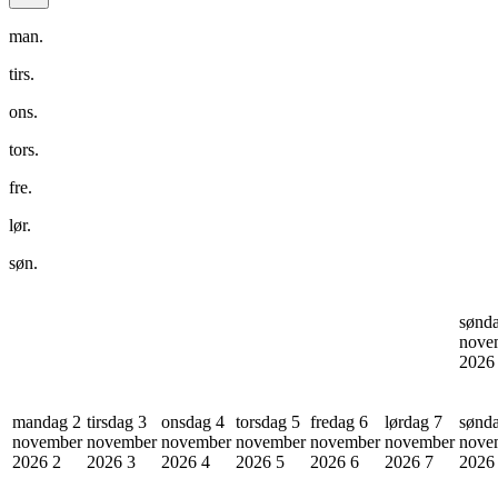
man.
tirs.
ons.
tors.
fre.
lør.
søn.
sønd
nove
202
mandag 2
tirsdag 3
onsdag 4
torsdag 5
fredag 6
lørdag 7
sønd
november
november
november
november
november
november
nove
2026
2
2026
3
2026
4
2026
5
2026
6
2026
7
202