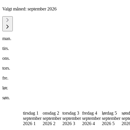
Valgt måned:
september 2026
man.
tirs.
ons.
tors.
fre.
lør.
søn.
tirsdag 1
onsdag 2
torsdag 3
fredag 4
lørdag 5
sønd
september
september
september
september
september
sept
2026
1
2026
2
2026
3
2026
4
2026
5
202