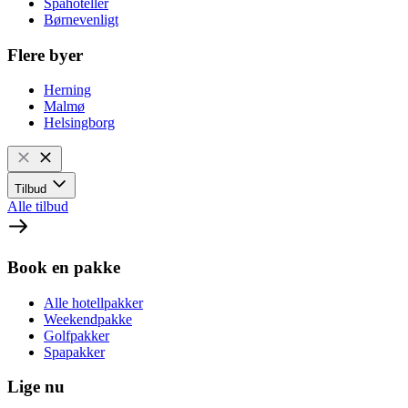
Spahoteller
Børnevenligt
Flere byer
Herning
Malmø
Helsingborg
Tilbud
Alle tilbud
Book en pakke
Alle hotellpakker
Weekendpakke
Golfpakker
Spapakker
Lige nu