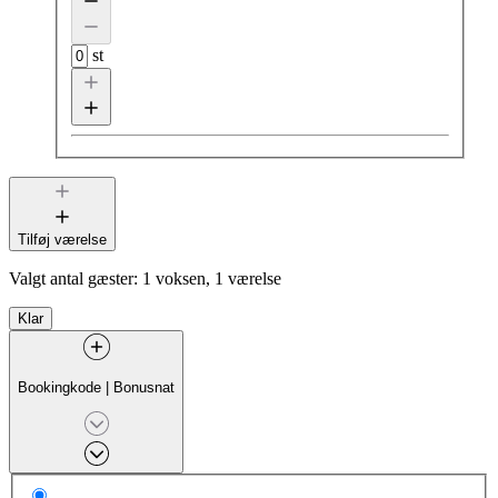
st
Tilføj værelse
Valgt antal gæster:
1 voksen, 1 værelse
Klar
Bookingkode
|
Bonusnat