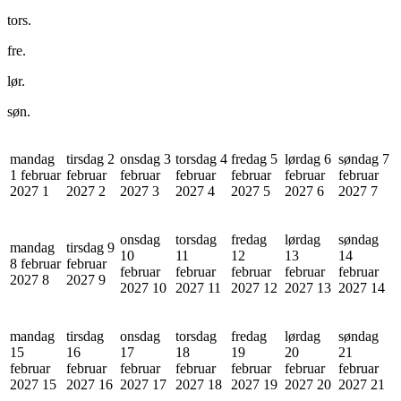
tors.
fre.
lør.
søn.
mandag
tirsdag 2
onsdag 3
torsdag 4
fredag 5
lørdag 6
søndag 7
1 februar
februar
februar
februar
februar
februar
februar
2027
1
2027
2
2027
3
2027
4
2027
5
2027
6
2027
7
onsdag
torsdag
fredag
lørdag
søndag
mandag
tirsdag 9
10
11
12
13
14
8 februar
februar
februar
februar
februar
februar
februar
2027
8
2027
9
2027
10
2027
11
2027
12
2027
13
2027
14
mandag
tirsdag
onsdag
torsdag
fredag
lørdag
søndag
15
16
17
18
19
20
21
februar
februar
februar
februar
februar
februar
februar
2027
15
2027
16
2027
17
2027
18
2027
19
2027
20
2027
21