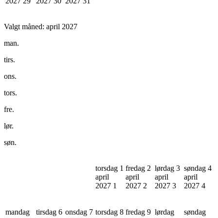
2027
29
2027
30
2027
31
Valgt måned:
april 2027
man.
tirs.
ons.
tors.
fre.
lør.
søn.
torsdag 1
fredag 2
lørdag 3
søndag 4
april
april
april
april
2027
1
2027
2
2027
3
2027
4
mandag
tirsdag 6
onsdag 7
torsdag 8
fredag 9
lørdag
søndag