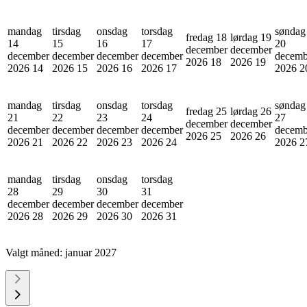
mandag
tirsdag
onsdag
torsdag
søndag
fredag 18
lørdag 19
14
15
16
17
20
december
december
december
december
december
december
decemb
2026
18
2026
19
2026
14
2026
15
2026
16
2026
17
2026
2
mandag
tirsdag
onsdag
torsdag
søndag
fredag 25
lørdag 26
21
22
23
24
27
december
december
december
december
december
december
decemb
2026
25
2026
26
2026
21
2026
22
2026
23
2026
24
2026
2
mandag
tirsdag
onsdag
torsdag
28
29
30
31
december
december
december
december
2026
28
2026
29
2026
30
2026
31
Valgt måned:
januar 2027