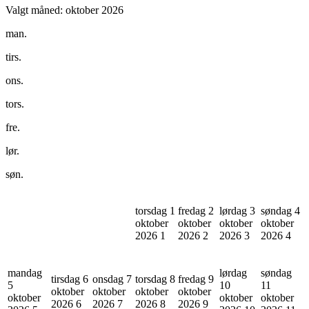
Valgt måned:
oktober 2026
man.
tirs.
ons.
tors.
fre.
lør.
søn.
torsdag 1
fredag 2
lørdag 3
søndag 4
oktober
oktober
oktober
oktober
2026
1
2026
2
2026
3
2026
4
mandag
lørdag
søndag
tirsdag 6
onsdag 7
torsdag 8
fredag 9
5
10
11
oktober
oktober
oktober
oktober
oktober
oktober
oktober
2026
6
2026
7
2026
8
2026
9