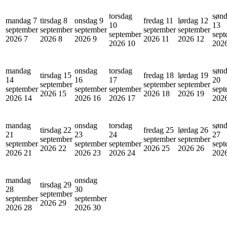
torsdag
søn
mandag 7
tirsdag 8
onsdag 9
fredag 11
lørdag 12
10
13
september
september
september
september
september
september
sept
2026
7
2026
8
2026
9
2026
11
2026
12
2026
10
202
mandag
onsdag
torsdag
søn
tirsdag 15
fredag 18
lørdag 19
14
16
17
20
september
september
september
september
september
september
sept
2026
15
2026
18
2026
19
2026
14
2026
16
2026
17
202
mandag
onsdag
torsdag
søn
tirsdag 22
fredag 25
lørdag 26
21
23
24
27
september
september
september
september
september
september
sept
2026
22
2026
25
2026
26
2026
21
2026
23
2026
24
202
mandag
onsdag
tirsdag 29
28
30
september
september
september
2026
29
2026
28
2026
30