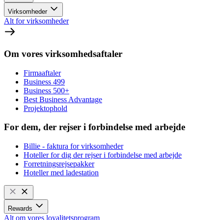
Virksomheder
Alt for virksomheder
Om vores virksomhedsaftaler
Firmaaftaler
Business 499
Business 500+
Best Business Advantage
Projektophold
For dem, der rejser i forbindelse med arbejde
Billie - faktura for virksomheder
Hoteller for dig der rejser i forbindelse med arbejde
Forretningsrejsepakker
Hoteller med ladestation
Rewards
Alt om vores loyalitetsprogram