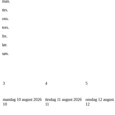
man.
tirs.
ons.
tors.
fre.
lør.
søn.
3
4
5
mandag 10 august 2026
tirsdag 11 august 2026
onsdag 12 august
10
11
12