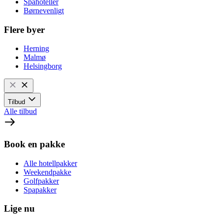
Spahoteller
Børnevenligt
Flere byer
Herning
Malmø
Helsingborg
Tilbud
Alle tilbud
Book en pakke
Alle hotellpakker
Weekendpakke
Golfpakker
Spapakker
Lige nu