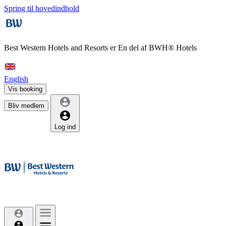
Spring til hovedindhold
Best Western Hotels and Resorts er
En del af BWH® Hotels
English
Vis booking
Bliv medlem
Log ind