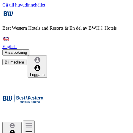
Gå till huvudinnehållet
Best Western Hotels and Resorts är
En del av BWH® Hotels
English
Visa bokning
Bli medlem
Logga in