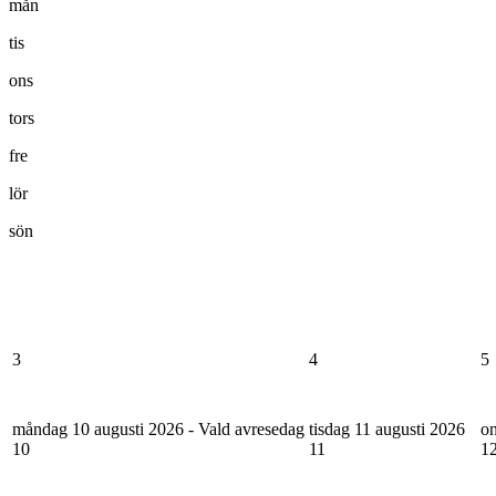
mån
tis
ons
tors
fre
lör
sön
3
4
5
måndag 10 augusti 2026 - Vald avresedag
tisdag 11 augusti 2026
on
10
11
1