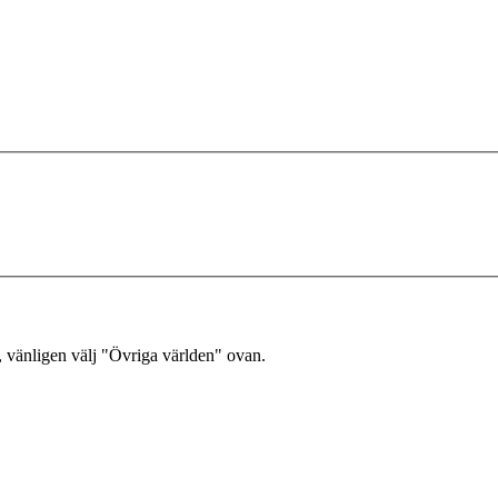
, vänligen välj "Övriga världen" ovan.