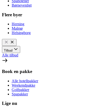
Spahoteller
Børnevenligt
Flere byer
Herning
Malmø
Helsingborg
Tilbud
Alle tilbud
Book en pakke
Alle hotellpakker
Weekendpakke
Golfpakker
Spapakker
Lige nu