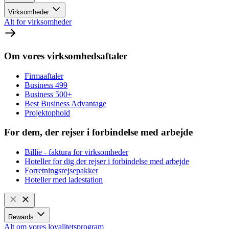
Virksomheder
Alt for virksomheder
Om vores virksomhedsaftaler
Firmaaftaler
Business 499
Business 500+
Best Business Advantage
Projektophold
For dem, der rejser i forbindelse med arbejde
Billie - faktura for virksomheder
Hoteller for dig der rejser i forbindelse med arbejde
Forretningsrejsepakker
Hoteller med ladestation
Rewards
Alt om vores loyalitetsprogram