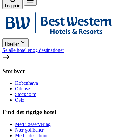
Logga in
Hoteller
Se alle hoteller og destinationer
Storbyer
København
Odense
Stockholm
Oslo
Find det rigtige hotel
Med udeservering
Nær golfbaner
Med ladestationer