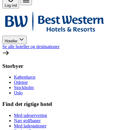
Log ind
Hoteller
Se alle hoteller og destinationer
Storbyer
København
Odense
Stockholm
Oslo
Find det rigtige hotel
Med udeservering
Nær golfbaner
Med ladestationer