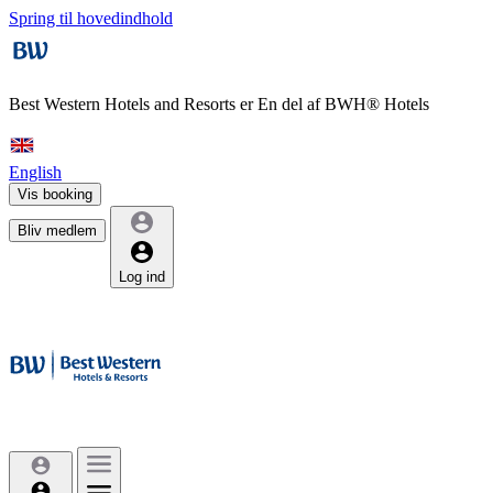
Spring til hovedindhold
Best Western Hotels and Resorts er
En del af BWH® Hotels
English
Vis booking
Bliv medlem
Log ind