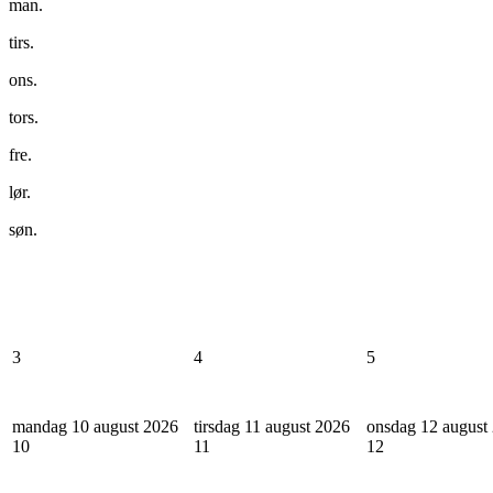
man.
tirs.
ons.
tors.
fre.
lør.
søn.
3
4
5
mandag 10 august 2026
tirsdag 11 august 2026
onsdag 12 august
10
11
12