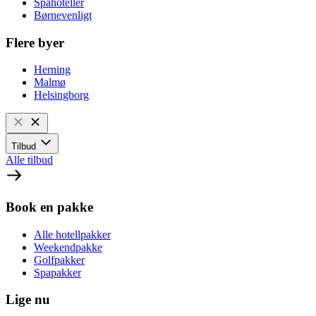
Spahoteller
Børnevenligt
Flere byer
Herning
Malmø
Helsingborg
Tilbud
Alle tilbud
Book en pakke
Alle hotellpakker
Weekendpakke
Golfpakker
Spapakker
Lige nu