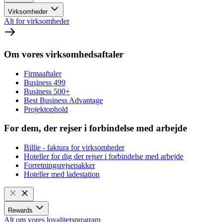
Virksomheder
Alt for virksomheder
Om vores virksomhedsaftaler
Firmaaftaler
Business 499
Business 500+
Best Business Advantage
Projektophold
For dem, der rejser i forbindelse med arbejde
Billie - faktura for virksomheder
Hoteller for dig der rejser i forbindelse med arbejde
Forretningsrejsepakker
Hoteller med ladestation
Rewards
Alt om vores loyalitetsprogram