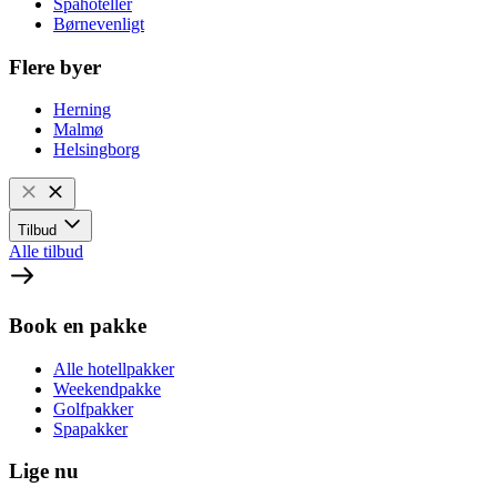
Spahoteller
Børnevenligt
Flere byer
Herning
Malmø
Helsingborg
Tilbud
Alle tilbud
Book en pakke
Alle hotellpakker
Weekendpakke
Golfpakker
Spapakker
Lige nu