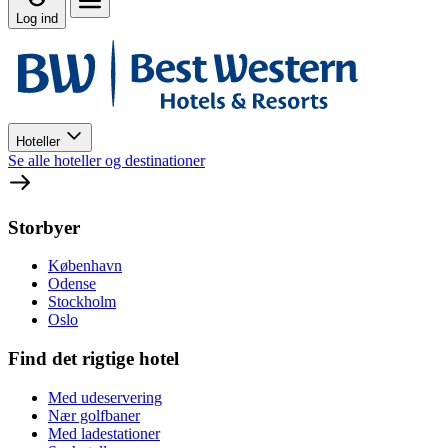
Log ind
Hoteller
Se alle hoteller og destinationer
Storbyer
København
Odense
Stockholm
Oslo
Find det rigtige hotel
Med udeservering
Nær golfbaner
Med ladestationer