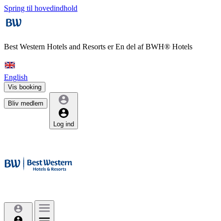
Spring til hovedindhold
Best Western Hotels and Resorts er
En del af BWH® Hotels
English
Vis booking
Bliv medlem
Log ind