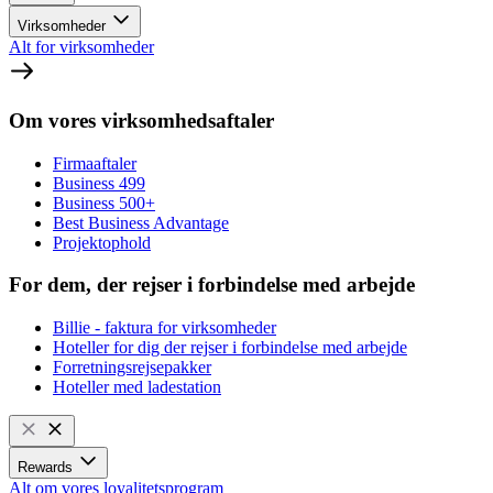
Virksomheder
Alt for virksomheder
Om vores virksomhedsaftaler
Firmaaftaler
Business 499
Business 500+
Best Business Advantage
Projektophold
For dem, der rejser i forbindelse med arbejde
Billie - faktura for virksomheder
Hoteller for dig der rejser i forbindelse med arbejde
Forretningsrejsepakker
Hoteller med ladestation
Rewards
Alt om vores loyalitetsprogram