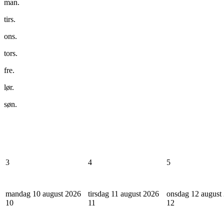
man.
tirs.
ons.
tors.
fre.
lør.
søn.
3
4
5
mandag 10 august 2026
tirsdag 11 august 2026
onsdag 12 august
10
11
12