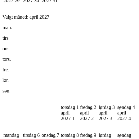
2027
29
2027
30
2027
31
Valgt måned:
april 2027
man.
tirs.
ons.
tors.
fre.
lør.
søn.
torsdag 1
fredag 2
lørdag 3
søndag 4
april
april
april
april
2027
1
2027
2
2027
3
2027
4
mandag
tirsdag 6
onsdag 7
torsdag 8
fredag 9
lørdag
søndag