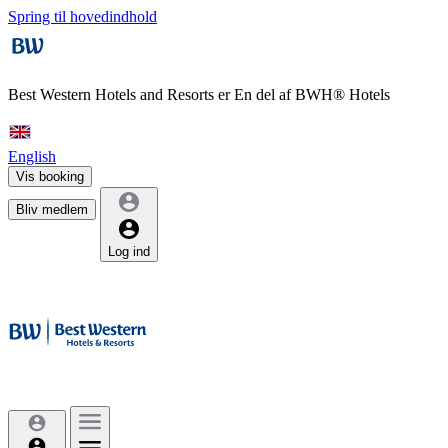
Spring til hovedindhold
Best Western Hotels and Resorts er
En del af BWH® Hotels
English
Vis booking
Bliv medlem
Log ind