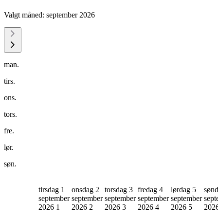
Valgt måned:
september 2026
man.
tirs.
ons.
tors.
fre.
lør.
søn.
tirsdag 1
onsdag 2
torsdag 3
fredag 4
lørdag 5
sønd
september
september
september
september
september
sept
2026
1
2026
2
2026
3
2026
4
2026
5
202