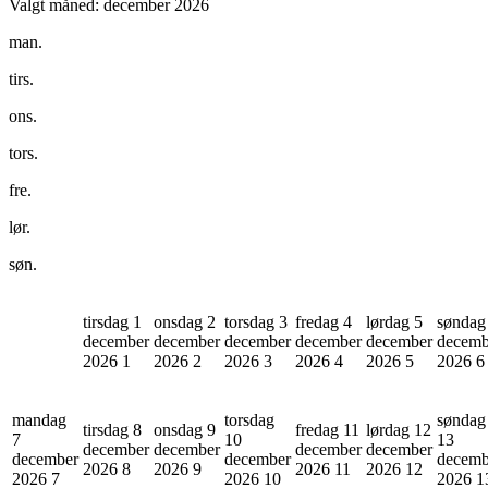
Valgt måned:
december 2026
man.
tirs.
ons.
tors.
fre.
lør.
søn.
tirsdag 1
onsdag 2
torsdag 3
fredag 4
lørdag 5
søndag
december
december
december
december
december
decemb
2026
1
2026
2
2026
3
2026
4
2026
5
2026
6
mandag
torsdag
søndag
tirsdag 8
onsdag 9
fredag 11
lørdag 12
7
10
13
december
december
december
december
december
december
decemb
2026
8
2026
9
2026
11
2026
12
2026
7
2026
10
2026
1