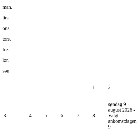
man.
tirs.
ons.
tors.
fre.
lør.
søn.
1
2
søndag 9
august 2026 -
3
4
5
6
7
8
Valgt
ankomstdagen
9