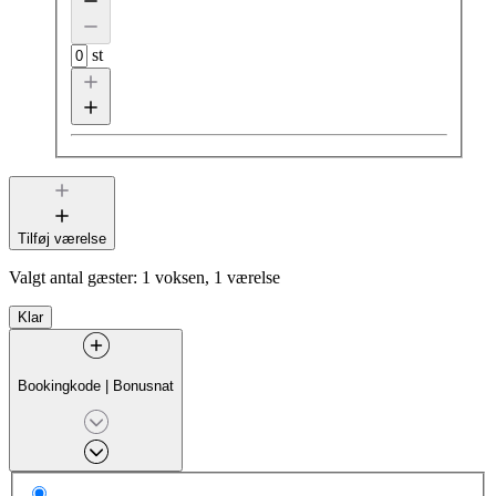
st
Tilføj værelse
Valgt antal gæster:
1 voksen, 1 værelse
Klar
Bookingkode
|
Bonusnat