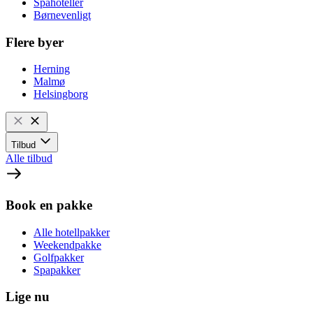
Spahoteller
Børnevenligt
Flere byer
Herning
Malmø
Helsingborg
Tilbud
Alle tilbud
Book en pakke
Alle hotellpakker
Weekendpakke
Golfpakker
Spapakker
Lige nu