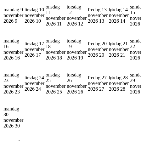
onsdag
torsdag
sønd
mandag 9
tirsdag 10
fredag 13
lørdag 14
11
12
15
november
november
november
november
november
november
nove
2026
9
2026
10
2026
13
2026
14
2026
11
2026
12
202
mandag
onsdag
torsdag
sønd
tirsdag 17
fredag 20
lørdag 21
16
18
19
22
november
november
november
november
november
november
nove
2026
17
2026
20
2026
21
2026
16
2026
18
2026
19
202
mandag
onsdag
torsdag
sønd
tirsdag 24
fredag 27
lørdag 28
23
25
26
29
november
november
november
november
november
november
nove
2026
24
2026
27
2026
28
2026
23
2026
25
2026
26
202
mandag
30
november
2026
30