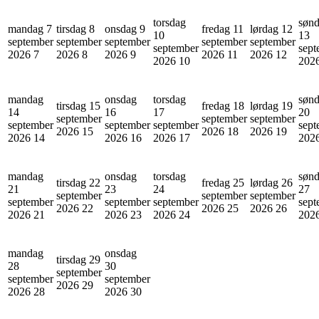
torsdag
søn
mandag 7
tirsdag 8
onsdag 9
fredag 11
lørdag 12
10
13
september
september
september
september
september
september
sept
2026
7
2026
8
2026
9
2026
11
2026
12
2026
10
202
mandag
onsdag
torsdag
søn
tirsdag 15
fredag 18
lørdag 19
14
16
17
20
september
september
september
september
september
september
sept
2026
15
2026
18
2026
19
2026
14
2026
16
2026
17
202
mandag
onsdag
torsdag
søn
tirsdag 22
fredag 25
lørdag 26
21
23
24
27
september
september
september
september
september
september
sept
2026
22
2026
25
2026
26
2026
21
2026
23
2026
24
202
mandag
onsdag
tirsdag 29
28
30
september
september
september
2026
29
2026
28
2026
30