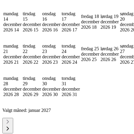
mandag
tirsdag
onsdag
torsdag
søndag
fredag 18
lørdag 19
14
15
16
17
20
december
december
december
december
december
december
decemb
2026
18
2026
19
2026
14
2026
15
2026
16
2026
17
2026
2
mandag
tirsdag
onsdag
torsdag
søndag
fredag 25
lørdag 26
21
22
23
24
27
december
december
december
december
december
december
decemb
2026
25
2026
26
2026
21
2026
22
2026
23
2026
24
2026
2
mandag
tirsdag
onsdag
torsdag
28
29
30
31
december
december
december
december
2026
28
2026
29
2026
30
2026
31
Valgt måned:
januar 2027