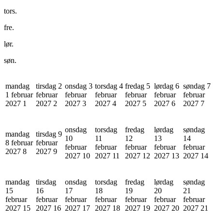
tors.
fre.
lør.
søn.
mandag
tirsdag 2
onsdag 3
torsdag 4
fredag 5
lørdag 6
søndag 7
1 februar
februar
februar
februar
februar
februar
februar
2027
1
2027
2
2027
3
2027
4
2027
5
2027
6
2027
7
onsdag
torsdag
fredag
lørdag
søndag
mandag
tirsdag 9
10
11
12
13
14
8 februar
februar
februar
februar
februar
februar
februar
2027
8
2027
9
2027
10
2027
11
2027
12
2027
13
2027
14
mandag
tirsdag
onsdag
torsdag
fredag
lørdag
søndag
15
16
17
18
19
20
21
februar
februar
februar
februar
februar
februar
februar
2027
15
2027
16
2027
17
2027
18
2027
19
2027
20
2027
21