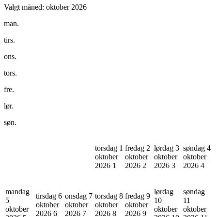
Valgt måned:
oktober 2026
man.
tirs.
ons.
tors.
fre.
lør.
søn.
torsdag 1
fredag 2
lørdag 3
søndag 4
oktober
oktober
oktober
oktober
2026
1
2026
2
2026
3
2026
4
mandag
lørdag
søndag
tirsdag 6
onsdag 7
torsdag 8
fredag 9
5
10
11
oktober
oktober
oktober
oktober
oktober
oktober
oktober
2026
6
2026
7
2026
8
2026
9