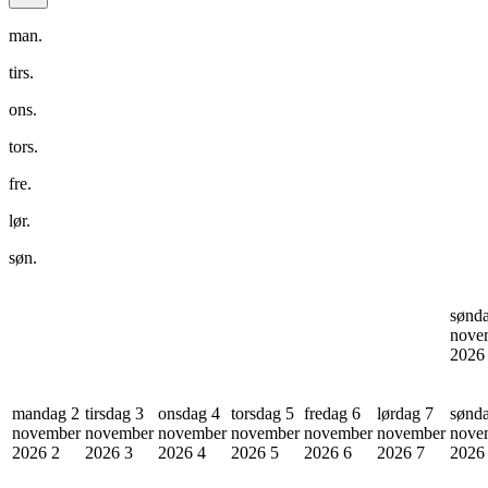
man.
tirs.
ons.
tors.
fre.
lør.
søn.
sønd
nove
202
mandag 2
tirsdag 3
onsdag 4
torsdag 5
fredag 6
lørdag 7
sønd
november
november
november
november
november
november
nove
2026
2
2026
3
2026
4
2026
5
2026
6
2026
7
202