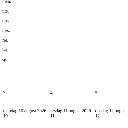
man.
tirs.
ons.
tors.
fre.
lør.
søn.
3
4
5
mandag 10 august 2026
tirsdag 11 august 2026
onsdag 12 august
10
11
12