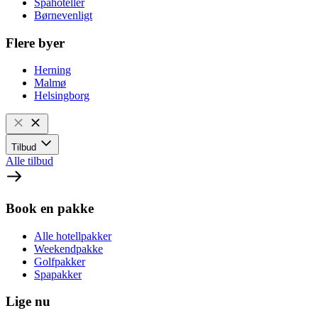
Spahoteller
Børnevenligt
Flere byer
Herning
Malmø
Helsingborg
Tilbud
Alle tilbud
Book en pakke
Alle hotellpakker
Weekendpakke
Golfpakker
Spapakker
Lige nu