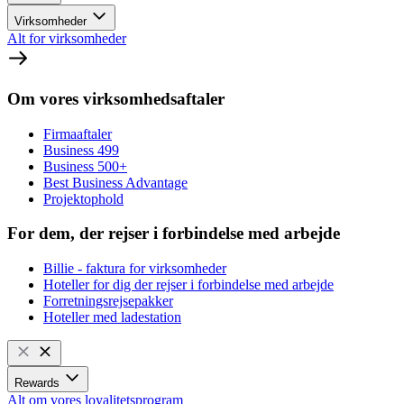
Virksomheder
Alt for virksomheder
Om vores virksomhedsaftaler
Firmaaftaler
Business 499
Business 500+
Best Business Advantage
Projektophold
For dem, der rejser i forbindelse med arbejde
Billie - faktura for virksomheder
Hoteller for dig der rejser i forbindelse med arbejde
Forretningsrejsepakker
Hoteller med ladestation
Rewards
Alt om vores loyalitetsprogram