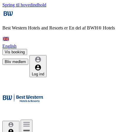
Spring til hovedindhold
Best Western Hotels and Resorts er
En del af BWH® Hotels
English
Vis booking
Bliv medlem
Log ind