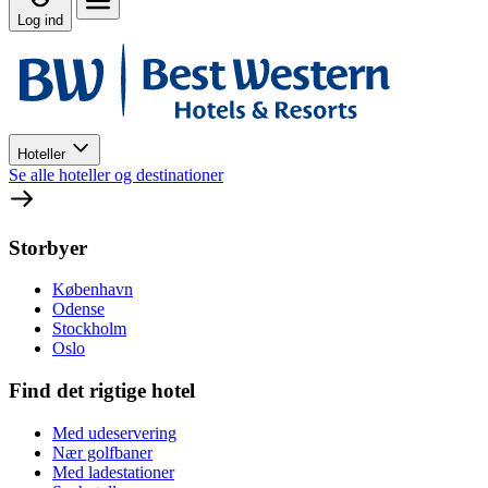
Log ind
Hoteller
Se alle hoteller og destinationer
Storbyer
København
Odense
Stockholm
Oslo
Find det rigtige hotel
Med udeservering
Nær golfbaner
Med ladestationer