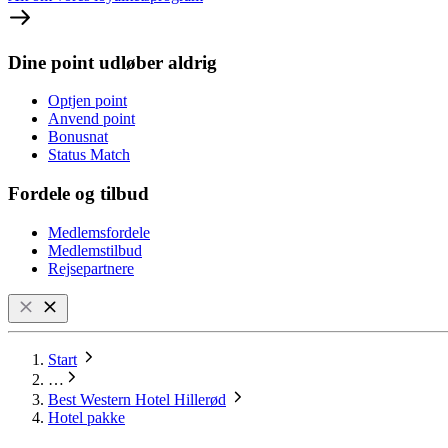
Dine point udløber aldrig
Optjen point
Anvend point
Bonusnat
Status Match
Fordele og tilbud
Medlemsfordele
Medlemstilbud
Rejsepartnere
Start
…
Best Western Hotel Hillerød
Hotel pakke