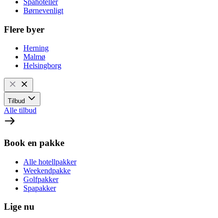
Spahoteller
Børnevenligt
Flere byer
Herning
Malmø
Helsingborg
Tilbud
Alle tilbud
Book en pakke
Alle hotellpakker
Weekendpakke
Golfpakker
Spapakker
Lige nu