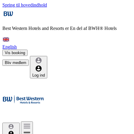
Spring til hovedindhold
Best Western Hotels and Resorts er
En del af BWH® Hotels
English
Vis booking
Bliv medlem
Log ind