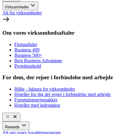
Virksomheder
Alt for virksomheder
Om vores virksomhedsaftaler
Firmaaftaler
Business 499
Business 500+
Best Business Advantage
Projektophold
For dem, der rejser i forbindelse med arbejde
Billie - faktura for virksomheder
Hoteller for dig der rejser i forbindelse med arbejde
Forretningsrejsepakker
Hoteller med ladestation
Rewards
Alt om vores loyalitetsprogram