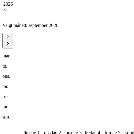
2026
31
Valgt måned:
september 2026
man.
tir.
ons.
tor.
fre.
lør.
søn.
tirsdag 1
onsdag 2
torsdag 3
fredag 4
lørdag 5
sønd