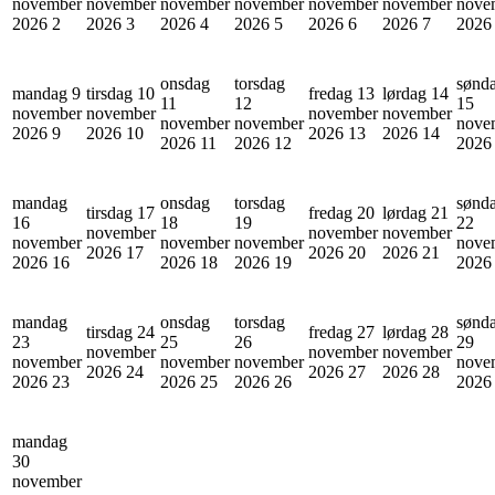
november
november
november
november
november
november
nove
2026
2
2026
3
2026
4
2026
5
2026
6
2026
7
202
onsdag
torsdag
sønd
mandag 9
tirsdag 10
fredag 13
lørdag 14
11
12
15
november
november
november
november
november
november
nove
2026
9
2026
10
2026
13
2026
14
2026
11
2026
12
202
mandag
onsdag
torsdag
sønd
tirsdag 17
fredag 20
lørdag 21
16
18
19
22
november
november
november
november
november
november
nove
2026
17
2026
20
2026
21
2026
16
2026
18
2026
19
202
mandag
onsdag
torsdag
sønd
tirsdag 24
fredag 27
lørdag 28
23
25
26
29
november
november
november
november
november
november
nove
2026
24
2026
27
2026
28
2026
23
2026
25
2026
26
202
mandag
30
november