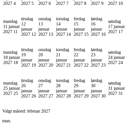
2027
4
2027
5
2027
6
2027
7
2027
8
2027
9
2027
10
tirsdag
onsdag
torsdag
fredag
lørdag
mandag
søndag
12
13
14
15
16
11 januar
17 januar
januar
januar
januar
januar
januar
2027
11
2027
17
2027
12
2027
13
2027
14
2027
15
2027
16
tirsdag
onsdag
torsdag
fredag
lørdag
mandag
søndag
19
20
21
22
23
18 januar
24 januar
januar
januar
januar
januar
januar
2027
18
2027
24
2027
19
2027
20
2027
21
2027
22
2027
23
tirsdag
onsdag
torsdag
fredag
lørdag
mandag
søndag
26
27
28
29
30
25 januar
31 januar
januar
januar
januar
januar
januar
2027
25
2027
31
2027
26
2027
27
2027
28
2027
29
2027
30
Valgt måned:
februar 2027
man.