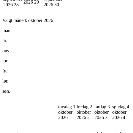
2026
29
2026
28
2026
30
Valgt måned:
oktober 2026
man.
tir.
ons.
tor.
fre.
lør.
søn.
torsdag 1
fredag 2
lørdag 3
søndag 4
oktober
oktober
oktober
oktober
2026
1
2026
2
2026
3
2026
4