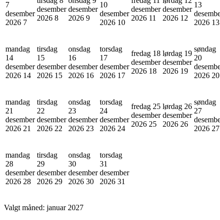
tirsdag 8
onsdag 9
fredag 11
lørdag 12
7
10
13
desember
desember
desember
desember
desember
desember
desembe
2026
8
2026
9
2026
11
2026
12
2026
7
2026
10
2026
13
mandag
tirsdag
onsdag
torsdag
søndag
fredag 18
lørdag 19
14
15
16
17
20
desember
desember
desember
desember
desember
desember
desembe
2026
18
2026
19
2026
14
2026
15
2026
16
2026
17
2026
20
mandag
tirsdag
onsdag
torsdag
søndag
fredag 25
lørdag 26
21
22
23
24
27
desember
desember
desember
desember
desember
desember
desembe
2026
25
2026
26
2026
21
2026
22
2026
23
2026
24
2026
27
mandag
tirsdag
onsdag
torsdag
28
29
30
31
desember
desember
desember
desember
2026
28
2026
29
2026
30
2026
31
Valgt måned:
januar 2027