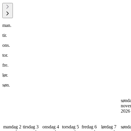
man.
tir.
ons.
tor.
fre.
lør.
søn.
sønd
nove
202
mandag 2
tirsdag 3
onsdag 4
torsdag 5
fredag 6
lørdag 7
sønd