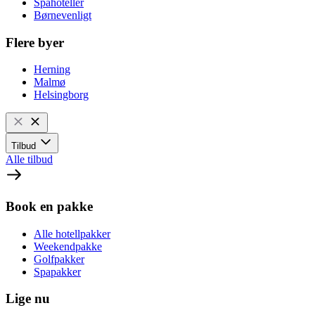
Spahoteller
Børnevenligt
Flere byer
Herning
Malmø
Helsingborg
Tilbud
Alle tilbud
Book en pakke
Alle hotellpakker
Weekendpakke
Golfpakker
Spapakker
Lige nu