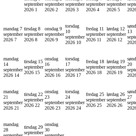
september
september
september
september
september
sept
2026
1
2026
2
2026
3
2026
4
2026
5
202
torsdag
søn
mandag 7
tirsdag 8
onsdag 9
fredag 11
lørdag 12
10
13
september
september
september
september
september
september
sept
2026
7
2026
8
2026
9
2026
11
2026
12
2026
10
202
mandag
onsdag
torsdag
søn
tirsdag 15
fredag 18
lørdag 19
14
16
17
20
september
september
september
september
september
september
sept
2026
15
2026
18
2026
19
2026
14
2026
16
2026
17
202
mandag
onsdag
torsdag
søn
tirsdag 22
fredag 25
lørdag 26
21
23
24
27
september
september
september
september
september
september
sept
2026
22
2026
25
2026
26
2026
21
2026
23
2026
24
202
mandag
onsdag
tirsdag 29
28
30
september
september
september