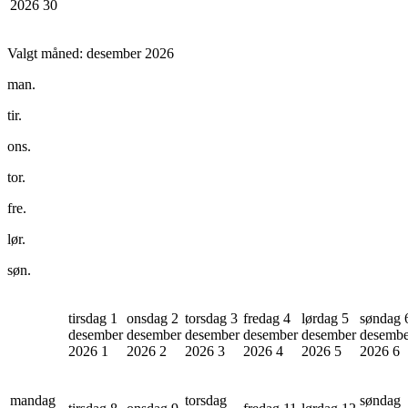
2026
30
Valgt måned:
desember 2026
man.
tir.
ons.
tor.
fre.
lør.
søn.
tirsdag 1
onsdag 2
torsdag 3
fredag 4
lørdag 5
søndag 
desember
desember
desember
desember
desember
desembe
2026
1
2026
2
2026
3
2026
4
2026
5
2026
6
mandag
torsdag
søndag