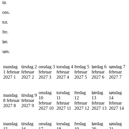
tir.
ons.
tor.
fre.
lør.
søn.
mandag
tirsdag 2
onsdag 3
torsdag 4
fredag 5
lørdag 6
søndag 7
1 februar
februar
februar
februar
februar
februar
februar
2027
1
2027
2
2027
3
2027
4
2027
5
2027
6
2027
7
onsdag
torsdag
fredag
lørdag
søndag
mandag
tirsdag 9
10
11
12
13
14
8 februar
februar
februar
februar
februar
februar
februar
2027
8
2027
9
2027
10
2027
11
2027
12
2027
13
2027
14
mandag
tirsdag
onsdag
torsdag
fredag
lørdag
søndag
15
16
17
18
19
20
21