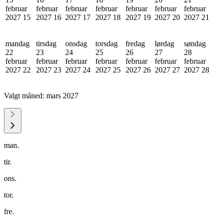
februar
februar
februar
februar
februar
februar
februar
2027
15
2027
16
2027
17
2027
18
2027
19
2027
20
2027
21
mandag
tirsdag
onsdag
torsdag
fredag
lørdag
søndag
22
23
24
25
26
27
28
februar
februar
februar
februar
februar
februar
februar
2027
22
2027
23
2027
24
2027
25
2027
26
2027
27
2027
28
Valgt måned:
mars 2027
man.
tir.
ons.
tor.
fre.