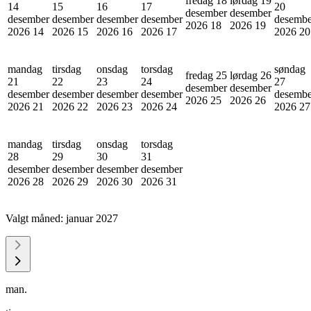
fredag 18
lørdag 19
14
15
16
17
20
desember
desember
desember
desember
desember
desember
desembe
2026
18
2026
19
2026
14
2026
15
2026
16
2026
17
2026
20
mandag
tirsdag
onsdag
torsdag
søndag
fredag 25
lørdag 26
21
22
23
24
27
desember
desember
desember
desember
desember
desember
desembe
2026
25
2026
26
2026
21
2026
22
2026
23
2026
24
2026
27
mandag
tirsdag
onsdag
torsdag
28
29
30
31
desember
desember
desember
desember
2026
28
2026
29
2026
30
2026
31
Valgt måned:
januar 2027
man.