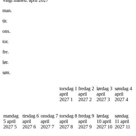
Valgt måned:
april 2027
man.
tir.
ons.
tor.
fre.
lør.
søn.
torsdag 1
fredag 2
lørdag 3
søndag 4
april
april
april
april
2027
1
2027
2
2027
3
2027
4
mandag
tirsdag 6
onsdag 7
torsdag 8
fredag 9
lørdag
søndag
5 april
april
april
april
april
10 april
11 april
2027
5
2027
6
2027
7
2027
8
2027
9
2027
10
2027
11