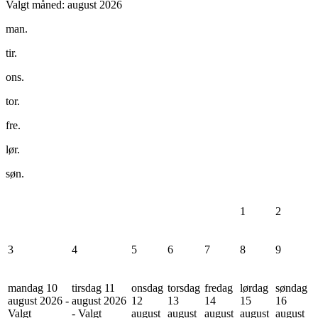
Valgt måned:
august 2026
man.
tir.
ons.
tor.
fre.
lør.
søn.
1
2
3
4
5
6
7
8
9
mandag 10
tirsdag 11
onsdag
torsdag
fredag
lørdag
søndag
august 2026 -
august 2026
12
13
14
15
16
Valgt
- Valgt
august
august
august
august
august