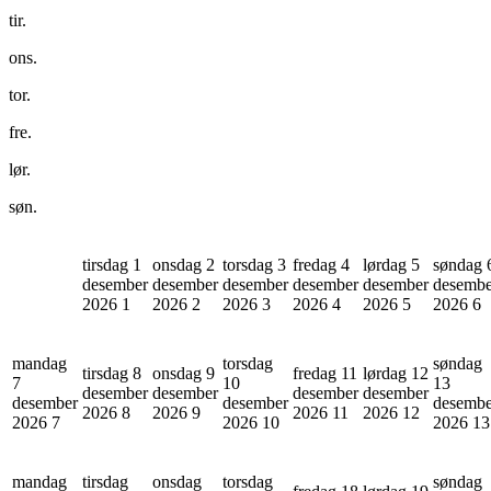
tir.
ons.
tor.
fre.
lør.
søn.
tirsdag 1
onsdag 2
torsdag 3
fredag 4
lørdag 5
søndag 
desember
desember
desember
desember
desember
desembe
2026
1
2026
2
2026
3
2026
4
2026
5
2026
6
mandag
torsdag
søndag
tirsdag 8
onsdag 9
fredag 11
lørdag 12
7
10
13
desember
desember
desember
desember
desember
desember
desembe
2026
8
2026
9
2026
11
2026
12
2026
7
2026
10
2026
13
mandag
tirsdag
onsdag
torsdag
søndag