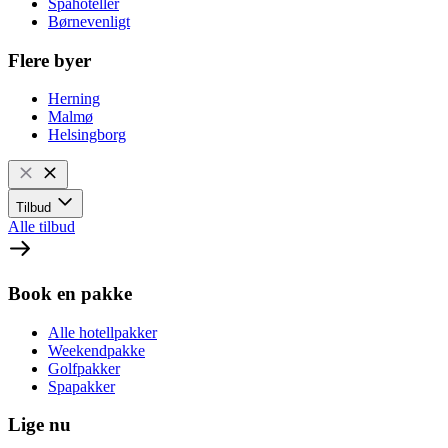
Spahoteller
Børnevenligt
Flere byer
Herning
Malmø
Helsingborg
Tilbud
Alle tilbud
Book en pakke
Alle hotellpakker
Weekendpakke
Golfpakker
Spapakker
Lige nu