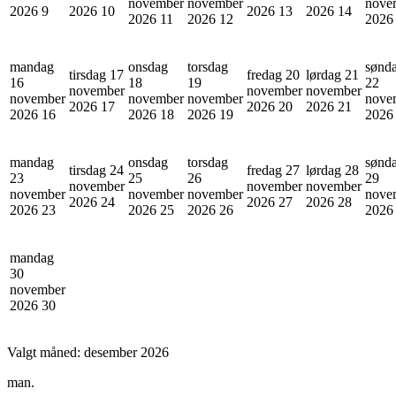
november
november
nove
2026
9
2026
10
2026
13
2026
14
2026
11
2026
12
202
mandag
onsdag
torsdag
sønd
tirsdag 17
fredag 20
lørdag 21
16
18
19
22
november
november
november
november
november
november
nove
2026
17
2026
20
2026
21
2026
16
2026
18
2026
19
202
mandag
onsdag
torsdag
sønd
tirsdag 24
fredag 27
lørdag 28
23
25
26
29
november
november
november
november
november
november
nove
2026
24
2026
27
2026
28
2026
23
2026
25
2026
26
202
mandag
30
november
2026
30
Valgt måned:
desember 2026
man.