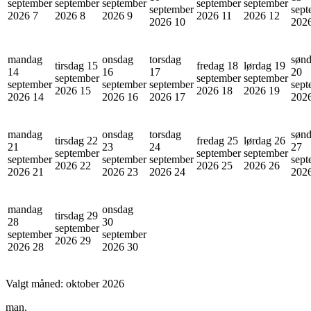
september
september
september
september
september
september
sept
2026
7
2026
8
2026
9
2026
11
2026
12
2026
10
202
mandag
onsdag
torsdag
søn
tirsdag 15
fredag 18
lørdag 19
14
16
17
20
september
september
september
september
september
september
sept
2026
15
2026
18
2026
19
2026
14
2026
16
2026
17
202
mandag
onsdag
torsdag
søn
tirsdag 22
fredag 25
lørdag 26
21
23
24
27
september
september
september
september
september
september
sept
2026
22
2026
25
2026
26
2026
21
2026
23
2026
24
202
mandag
onsdag
tirsdag 29
28
30
september
september
september
2026
29
2026
28
2026
30
Valgt måned:
oktober 2026
man.