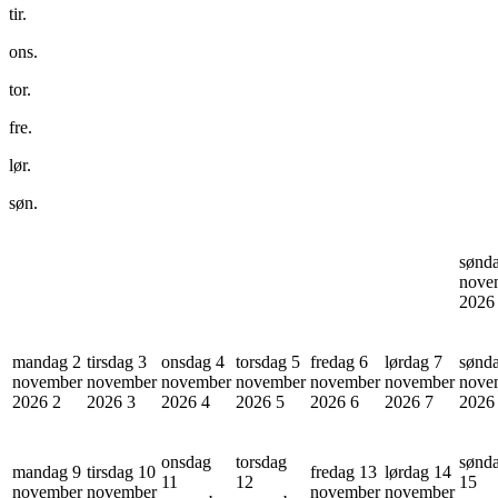
tir.
ons.
tor.
fre.
lør.
søn.
sønd
nove
202
mandag 2
tirsdag 3
onsdag 4
torsdag 5
fredag 6
lørdag 7
sønd
november
november
november
november
november
november
nove
2026
2
2026
3
2026
4
2026
5
2026
6
2026
7
202
onsdag
torsdag
sønd
mandag 9
tirsdag 10
fredag 13
lørdag 14
11
12
15
november
november
november
november