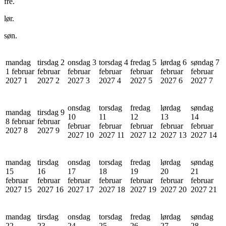
fre.
lør.
søn.
mandag
tirsdag 2
onsdag 3
torsdag 4
fredag 5
lørdag 6
søndag 7
1 februar
februar
februar
februar
februar
februar
februar
2027
1
2027
2
2027
3
2027
4
2027
5
2027
6
2027
7
onsdag
torsdag
fredag
lørdag
søndag
mandag
tirsdag 9
10
11
12
13
14
8 februar
februar
februar
februar
februar
februar
februar
2027
8
2027
9
2027
10
2027
11
2027
12
2027
13
2027
14
mandag
tirsdag
onsdag
torsdag
fredag
lørdag
søndag
15
16
17
18
19
20
21
februar
februar
februar
februar
februar
februar
februar
2027
15
2027
16
2027
17
2027
18
2027
19
2027
20
2027
21
mandag
tirsdag
onsdag
torsdag
fredag
lørdag
søndag
22
23
24
25
26
27
28