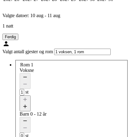
Valgte datoer:
10 aug - 11 aug
1 natt
Ferdig
Valgt antall gjester og rom
Rom 1
Voksne
st
Barn
0 - 12 år
st