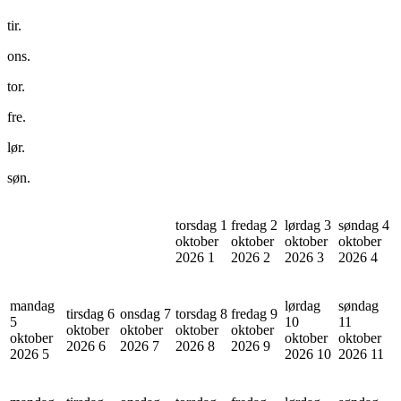
tir.
ons.
tor.
fre.
lør.
søn.
torsdag 1
fredag 2
lørdag 3
søndag 4
oktober
oktober
oktober
oktober
2026
1
2026
2
2026
3
2026
4
mandag
lørdag
søndag
tirsdag 6
onsdag 7
torsdag 8
fredag 9
5
10
11
oktober
oktober
oktober
oktober
oktober
oktober
oktober
2026
6
2026
7
2026
8
2026
9
2026
5
2026
10
2026
11