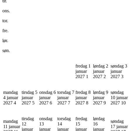
tir.
ons.
tor.
fre.
lør.
søn.
fredag 1
lørdag 2
søndag 3
januar
januar
januar
2027
1
2027
2
2027
3
mandag
tirsdag 5
onsdag 6
torsdag 7
fredag 8
lørdag 9
søndag
4 januar
januar
januar
januar
januar
januar
10 januar
2027
4
2027
5
2027
6
2027
7
2027
8
2027
9
2027
10
tirsdag
onsdag
torsdag
fredag
lørdag
mandag
søndag
12
13
14
15
16
11 januar
17 januar
januar
januar
januar
januar
januar