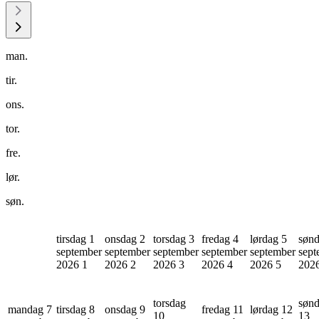
man.
tir.
ons.
tor.
fre.
lør.
søn.
tirsdag 1
onsdag 2
torsdag 3
fredag 4
lørdag 5
sønd
september
september
september
september
september
sept
2026
1
2026
2
2026
3
2026
4
2026
5
202
torsdag
søn
mandag 7
tirsdag 8
onsdag 9
fredag 11
lørdag 12
10
13