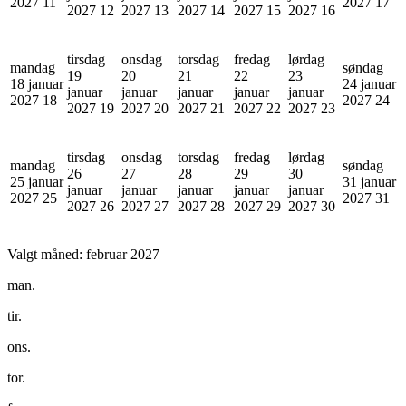
2027
11
2027
17
2027
12
2027
13
2027
14
2027
15
2027
16
tirsdag
onsdag
torsdag
fredag
lørdag
mandag
søndag
19
20
21
22
23
18 januar
24 januar
januar
januar
januar
januar
januar
2027
18
2027
24
2027
19
2027
20
2027
21
2027
22
2027
23
tirsdag
onsdag
torsdag
fredag
lørdag
mandag
søndag
26
27
28
29
30
25 januar
31 januar
januar
januar
januar
januar
januar
2027
25
2027
31
2027
26
2027
27
2027
28
2027
29
2027
30
Valgt måned:
februar 2027
man.
tir.
ons.
tor.