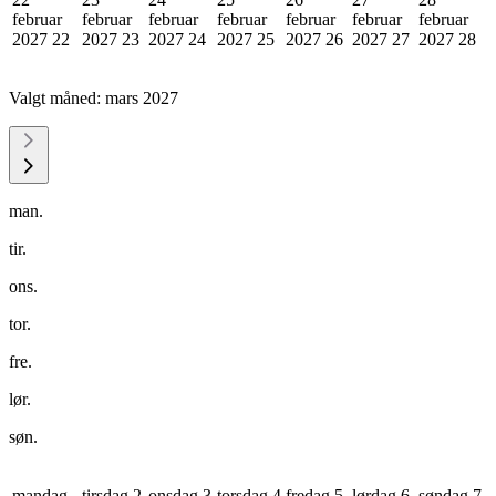
februar
februar
februar
februar
februar
februar
februar
2027
22
2027
23
2027
24
2027
25
2027
26
2027
27
2027
28
Valgt måned:
mars 2027
man.
tir.
ons.
tor.
fre.
lør.
søn.
mandag
tirsdag 2
onsdag 3
torsdag 4
fredag 5
lørdag 6
søndag 7