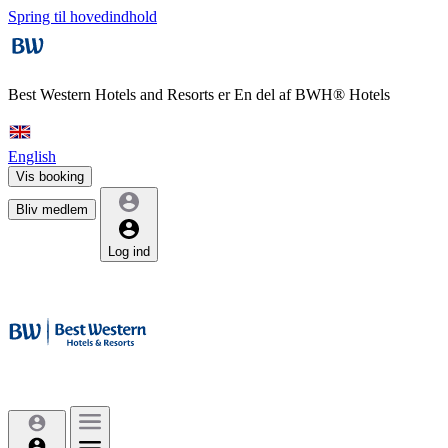
Spring til hovedindhold
Best Western Hotels and Resorts er
En del af BWH® Hotels
English
Vis booking
Bliv medlem
Log ind