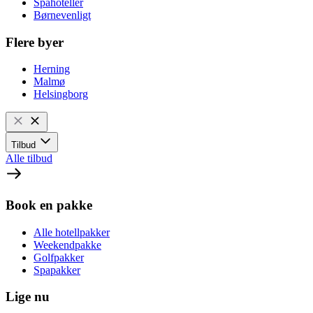
Spahoteller
Børnevenligt
Flere byer
Herning
Malmø
Helsingborg
Tilbud
Alle tilbud
Book en pakke
Alle hotellpakker
Weekendpakke
Golfpakker
Spapakker
Lige nu