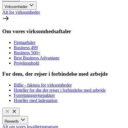
Virksomheder
Alt for virksomheder
Om vores virksomhedsaftaler
Firmaaftaler
Business 499
Business 500+
Best Business Advantage
Projektophold
For dem, der rejser i forbindelse med arbejde
Billie - faktura for virksomheder
Hoteller for dig der rejser i forbindelse med arbejde
Forretningsrejsepakker
Hoteller med ladestation
Rewards
Alt om vores loyalitetsprogram