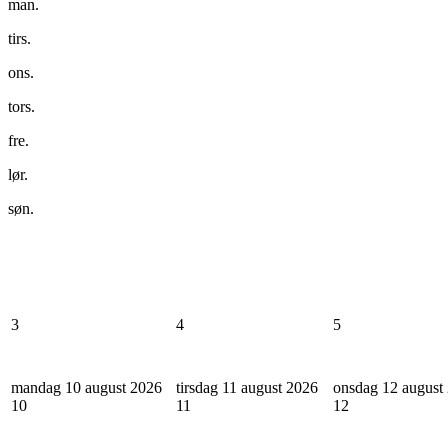
man.
tirs.
ons.
tors.
fre.
lør.
søn.
3
4
5
mandag 10 august 2026
tirsdag 11 august 2026
onsdag 12 august
10
11
12