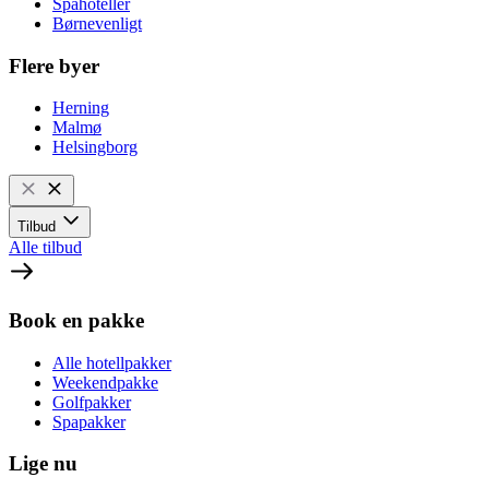
Spahoteller
Børnevenligt
Flere byer
Herning
Malmø
Helsingborg
Tilbud
Alle tilbud
Book en pakke
Alle hotellpakker
Weekendpakke
Golfpakker
Spapakker
Lige nu