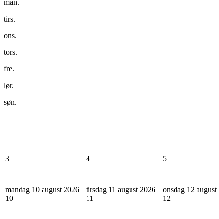
man.
tirs.
ons.
tors.
fre.
lør.
søn.
3
4
5
mandag 10 august 2026
tirsdag 11 august 2026
onsdag 12 august
10
11
12