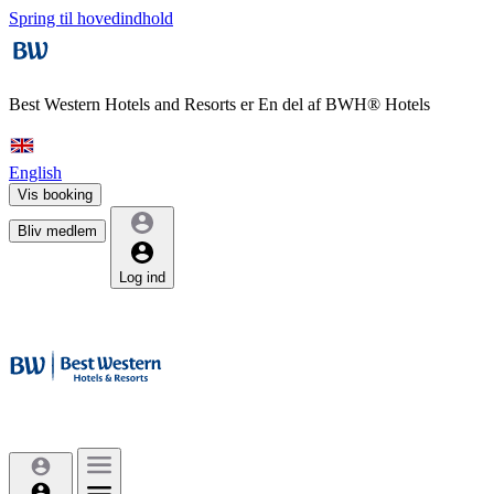
Spring til hovedindhold
Best Western Hotels and Resorts er
En del af BWH® Hotels
English
Vis booking
Bliv medlem
Log ind