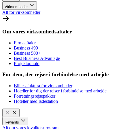
Virksomheder
Alt for virksomheder
Om vores virksomhedsaftaler
Firmaaftaler
Business 499
Business 500+
Best Business Advantage
Projektophold
For dem, der rejser i forbindelse med arbejde
Billie - faktura for virksomheder
Hoteller for dig der rejser i forbindelse med arbejde
Forretningsrejsepakker
Hoteller med ladestation
Rewards
Alt om vores loyalitetsprogram