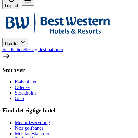
Log ind
Hoteller
Se alle hoteller og destinationer
Storbyer
København
Odense
Stockholm
Oslo
Find det rigtige hotel
Med udeservering
Nær golfbaner
Med ladestationer