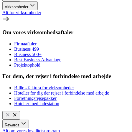
Virksomheder
Alt for virksomheder
Om vores virksomhedsaftaler
Firmaaftaler
Business 499
Business 500+
Best Business Advantage
Projektophold
For dem, der rejser i forbindelse med arbejde
Billie - faktura for virksomheder
Hoteller for dig der rejser i forbindelse med arbejde
Forretningsrejsepakker
Hoteller med ladestation
Rewards
Alt om vores loyalitetsprogram