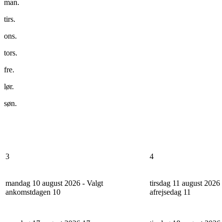
man.
tirs.
ons.
tors.
fre.
lør.
søn.
3
4
mandag 10 august 2026 - Valgt
tirsdag 11 august 2026 
ankomstdagen
10
afrejsedag
11