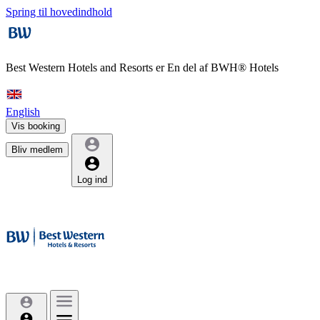
Spring til hovedindhold
Best Western Hotels and Resorts er
En del af BWH® Hotels
English
Vis booking
Bliv medlem
Log ind