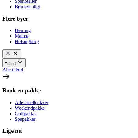
Spahoteller
Børnevenligt
Flere byer
Herning
Malmø
Helsingborg
Tilbud
Alle tilbud
Book en pakke
Alle hotellpakker
Weekendpakke
Golfpakker
Spapakker
Lige nu