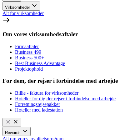
Virksomheder
Alt for virksomheder
Om vores virksomhedsaftaler
Firmaaftaler
Business 499
Business 500+
Best Business Advantage
Projektophold
For dem, der rejser i forbindelse med arbejde
Billie - faktura for virksomheder
Hoteller for dig der rejser i forbindelse med arbejde
Forretningsrejsepakker
Hoteller med ladestation
Rewards
Alt om vores loyalitetsprogram