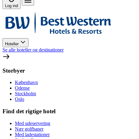
Log ind
Hoteller
Se alle hoteller og destinationer
Storbyer
København
Odense
Stockholm
Oslo
Find det rigtige hotel
Med udeservering
Nær golfbaner
Med ladestationer