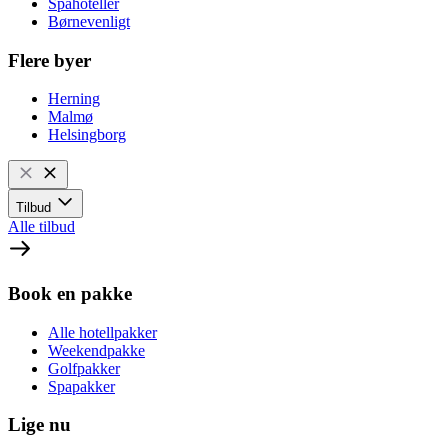
Spahoteller
Børnevenligt
Flere byer
Herning
Malmø
Helsingborg
Tilbud
Alle tilbud
Book en pakke
Alle hotellpakker
Weekendpakke
Golfpakker
Spapakker
Lige nu