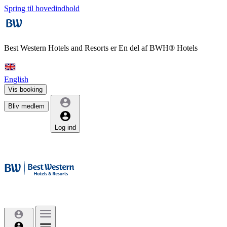
Spring til hovedindhold
Best Western Hotels and Resorts er
En del af BWH® Hotels
English
Vis booking
Bliv medlem
Log ind