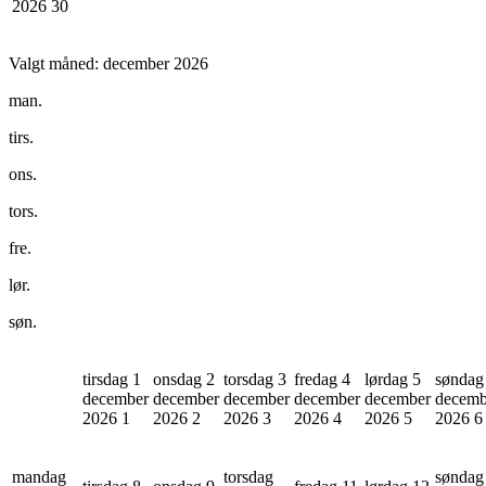
2026
30
Valgt måned:
december 2026
man.
tirs.
ons.
tors.
fre.
lør.
søn.
tirsdag 1
onsdag 2
torsdag 3
fredag 4
lørdag 5
søndag
december
december
december
december
december
decemb
2026
1
2026
2
2026
3
2026
4
2026
5
2026
6
mandag
torsdag
søndag