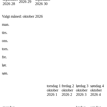
2026
29
2026
28
2026
30
Valgt måned:
oktober 2026
man.
tirs.
ons.
tors.
fre.
lør.
søn.
torsdag 1
fredag 2
lørdag 3
søndag 4
oktober
oktober
oktober
oktober
2026
1
2026
2
2026
3
2026
4