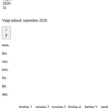
2026
31
Valgt måned:
september 2026
man.
tirs.
ons.
tors.
fre.
lør.
søn.
tirsdag 1
onsdag 2
torsdag 3
fredag 4
lørdag 5
sønd