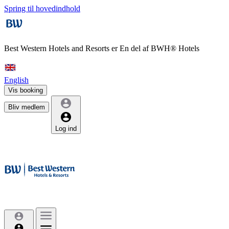
Spring til hovedindhold
Best Western Hotels and Resorts er
En del af BWH® Hotels
English
Vis booking
Bliv medlem
Log ind