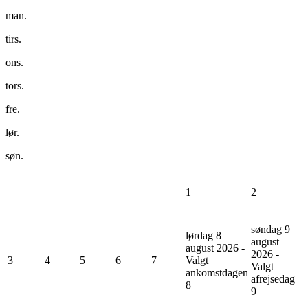
man.
tirs.
ons.
tors.
fre.
lør.
søn.
1
2
søndag 9
lørdag 8
august
august 2026 -
2026 -
3
4
5
6
7
Valgt
Valgt
ankomstdagen
afrejsedag
8
9