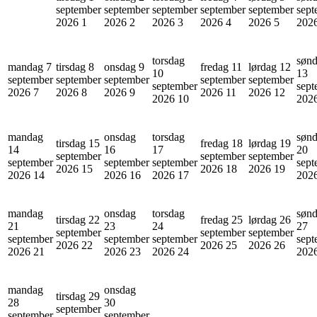
september
september
september
september
september
sept
2026
1
2026
2
2026
3
2026
4
2026
5
202
torsdag
søn
mandag 7
tirsdag 8
onsdag 9
fredag 11
lørdag 12
10
13
september
september
september
september
september
september
sept
2026
7
2026
8
2026
9
2026
11
2026
12
2026
10
202
mandag
onsdag
torsdag
søn
tirsdag 15
fredag 18
lørdag 19
14
16
17
20
september
september
september
september
september
september
sept
2026
15
2026
18
2026
19
2026
14
2026
16
2026
17
202
mandag
onsdag
torsdag
søn
tirsdag 22
fredag 25
lørdag 26
21
23
24
27
september
september
september
september
september
september
sept
2026
22
2026
25
2026
26
2026
21
2026
23
2026
24
202
mandag
onsdag
tirsdag 29
28
30
september
september
september