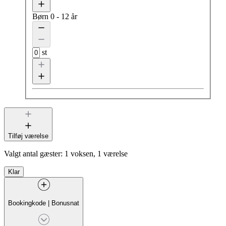
Børn
0 - 12 år
st
Tilføj værelse
Valgt antal gæster:
1 voksen, 1 værelse
Klar
Bookingkode
|
Bonusnat