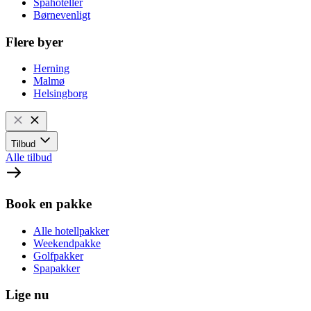
Spahoteller
Børnevenligt
Flere byer
Herning
Malmø
Helsingborg
Tilbud
Alle tilbud
Book en pakke
Alle hotellpakker
Weekendpakke
Golfpakker
Spapakker
Lige nu