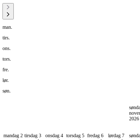
man.
tirs.
ons.
tors.
fre.
lør.
søn.
sønd
nove
202
mandag 2
tirsdag 3
onsdag 4
torsdag 5
fredag 6
lørdag 7
sønd