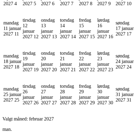
2027
4
2027
5
2027
6
2027
7
2027
8
2027
9
2027
10
tirsdag
onsdag
torsdag
fredag
lørdag
mandag
søndag
12
13
14
15
16
11 januar
17 januar
januar
januar
januar
januar
januar
2027
11
2027
17
2027
12
2027
13
2027
14
2027
15
2027
16
tirsdag
onsdag
torsdag
fredag
lørdag
mandag
søndag
19
20
21
22
23
18 januar
24 januar
januar
januar
januar
januar
januar
2027
18
2027
24
2027
19
2027
20
2027
21
2027
22
2027
23
tirsdag
onsdag
torsdag
fredag
lørdag
mandag
søndag
26
27
28
29
30
25 januar
31 januar
januar
januar
januar
januar
januar
2027
25
2027
31
2027
26
2027
27
2027
28
2027
29
2027
30
Valgt måned:
februar 2027
man.