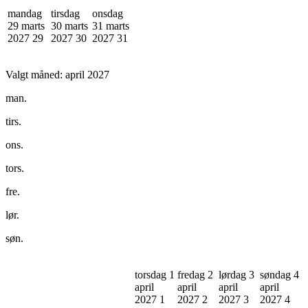
mandag
tirsdag
onsdag
29 marts
30 marts
31 marts
2027
29
2027
30
2027
31
Valgt måned:
april 2027
man.
tirs.
ons.
tors.
fre.
lør.
søn.
torsdag 1
fredag 2
lørdag 3
søndag 4
april
april
april
april
2027
1
2027
2
2027
3
2027
4