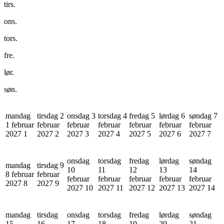
tirs.
ons.
tors.
fre.
lør.
søn.
mandag
tirsdag 2
onsdag 3
torsdag 4
fredag 5
lørdag 6
søndag 7
1 februar
februar
februar
februar
februar
februar
februar
2027
1
2027
2
2027
3
2027
4
2027
5
2027
6
2027
7
onsdag
torsdag
fredag
lørdag
søndag
mandag
tirsdag 9
10
11
12
13
14
8 februar
februar
februar
februar
februar
februar
februar
2027
8
2027
9
2027
10
2027
11
2027
12
2027
13
2027
14
mandag
tirsdag
onsdag
torsdag
fredag
lørdag
søndag
15
16
17
18
19
20
21