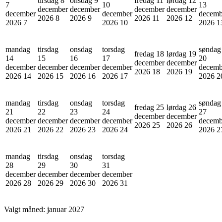
tirsdag 8
onsdag 9
fredag 11
lørdag 12
7
10
13
december
december
december
december
december
december
decemb
2026
8
2026
9
2026
11
2026
12
2026
7
2026
10
2026
1
mandag
tirsdag
onsdag
torsdag
søndag
fredag 18
lørdag 19
14
15
16
17
20
december
december
december
december
december
december
decemb
2026
18
2026
19
2026
14
2026
15
2026
16
2026
17
2026
2
mandag
tirsdag
onsdag
torsdag
søndag
fredag 25
lørdag 26
21
22
23
24
27
december
december
december
december
december
december
decemb
2026
25
2026
26
2026
21
2026
22
2026
23
2026
24
2026
2
mandag
tirsdag
onsdag
torsdag
28
29
30
31
december
december
december
december
2026
28
2026
29
2026
30
2026
31
Valgt måned:
januar 2027