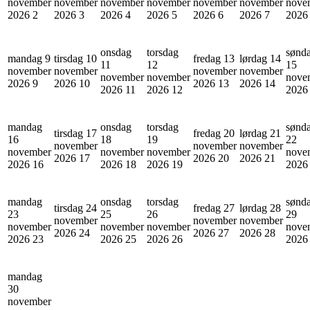
november
november
november
november
november
november
nove
2026
2
2026
3
2026
4
2026
5
2026
6
2026
7
202
onsdag
torsdag
sønd
mandag 9
tirsdag 10
fredag 13
lørdag 14
11
12
15
november
november
november
november
november
november
nove
2026
9
2026
10
2026
13
2026
14
2026
11
2026
12
202
mandag
onsdag
torsdag
sønd
tirsdag 17
fredag 20
lørdag 21
16
18
19
22
november
november
november
november
november
november
nove
2026
17
2026
20
2026
21
2026
16
2026
18
2026
19
202
mandag
onsdag
torsdag
sønd
tirsdag 24
fredag 27
lørdag 28
23
25
26
29
november
november
november
november
november
november
nove
2026
24
2026
27
2026
28
2026
23
2026
25
2026
26
202
mandag
30
november