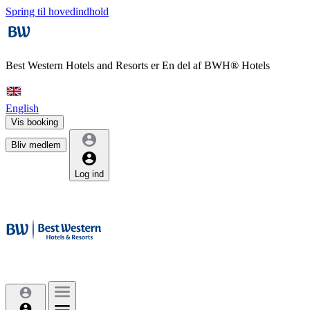
Spring til hovedindhold
Best Western Hotels and Resorts er
En del af BWH® Hotels
English
Vis booking
Bliv medlem
Log ind