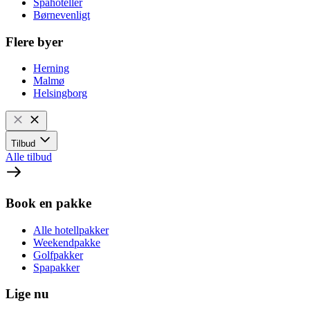
Spahoteller
Børnevenligt
Flere byer
Herning
Malmø
Helsingborg
Tilbud
Alle tilbud
Book en pakke
Alle hotellpakker
Weekendpakke
Golfpakker
Spapakker
Lige nu