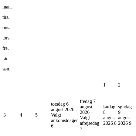
man.
tirs.
ons.
tors.
fre.
lør.
søn.
1
2
fredag 7
torsdag 6
august
lørdag
søndag
august 2026 -
2026 -
8
9
3
4
5
Valgt
Valgt
august
august
ankomstdagen
afrejsedag
2026
8
2026
9
6
7