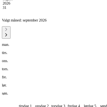
2026
31
Valgt måned:
september 2026
man.
tirs.
ons.
tors.
fre.
lør.
søn.
tirsdag 1
onsdag 2
torsdag 3
fredag 4
lørdag 5
sønd