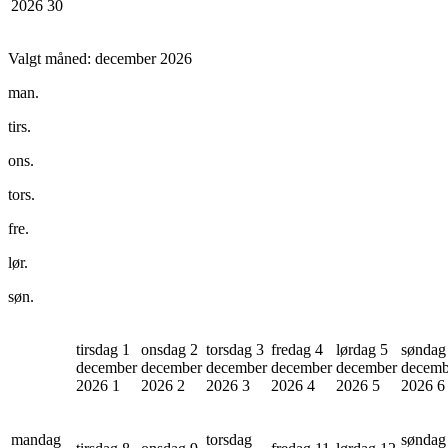
2026
30
Valgt måned:
december 2026
man.
tirs.
ons.
tors.
fre.
lør.
søn.
tirsdag 1
onsdag 2
torsdag 3
fredag 4
lørdag 5
søndag
december
december
december
december
december
decemb
2026
1
2026
2
2026
3
2026
4
2026
5
2026
6
mandag
torsdag
søndag