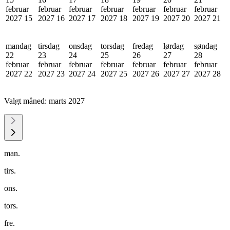
februar
februar
februar
februar
februar
februar
februar
2027
15
2027
16
2027
17
2027
18
2027
19
2027
20
2027
21
mandag
tirsdag
onsdag
torsdag
fredag
lørdag
søndag
22
23
24
25
26
27
28
februar
februar
februar
februar
februar
februar
februar
2027
22
2027
23
2027
24
2027
25
2027
26
2027
27
2027
28
Valgt måned:
marts 2027
man.
tirs.
ons.
tors.
fre.