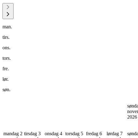
man.
tirs.
ons.
tors.
fre.
lør.
søn.
sønd
nove
202
mandag 2
tirsdag 3
onsdag 4
torsdag 5
fredag 6
lørdag 7
sønd