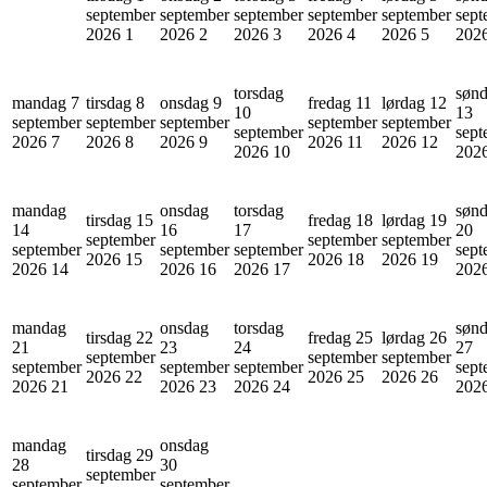
september
september
september
september
september
sept
2026
1
2026
2
2026
3
2026
4
2026
5
202
torsdag
søn
mandag 7
tirsdag 8
onsdag 9
fredag 11
lørdag 12
10
13
september
september
september
september
september
september
sept
2026
7
2026
8
2026
9
2026
11
2026
12
2026
10
202
mandag
onsdag
torsdag
søn
tirsdag 15
fredag 18
lørdag 19
14
16
17
20
september
september
september
september
september
september
sept
2026
15
2026
18
2026
19
2026
14
2026
16
2026
17
202
mandag
onsdag
torsdag
søn
tirsdag 22
fredag 25
lørdag 26
21
23
24
27
september
september
september
september
september
september
sept
2026
22
2026
25
2026
26
2026
21
2026
23
2026
24
202
mandag
onsdag
tirsdag 29
28
30
september
september
september