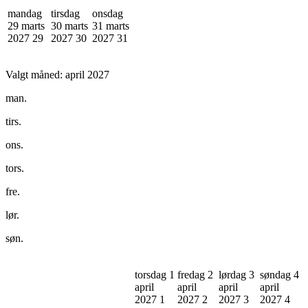
mandag
tirsdag
onsdag
29 marts
30 marts
31 marts
2027
29
2027
30
2027
31
Valgt måned:
april 2027
man.
tirs.
ons.
tors.
fre.
lør.
søn.
torsdag 1
fredag 2
lørdag 3
søndag 4
april
april
april
april
2027
1
2027
2
2027
3
2027
4