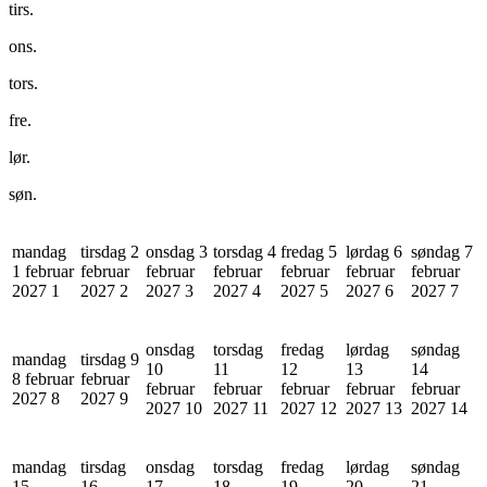
tirs.
ons.
tors.
fre.
lør.
søn.
mandag
tirsdag 2
onsdag 3
torsdag 4
fredag 5
lørdag 6
søndag 7
1 februar
februar
februar
februar
februar
februar
februar
2027
1
2027
2
2027
3
2027
4
2027
5
2027
6
2027
7
onsdag
torsdag
fredag
lørdag
søndag
mandag
tirsdag 9
10
11
12
13
14
8 februar
februar
februar
februar
februar
februar
februar
2027
8
2027
9
2027
10
2027
11
2027
12
2027
13
2027
14
mandag
tirsdag
onsdag
torsdag
fredag
lørdag
søndag
15
16
17
18
19
20
21