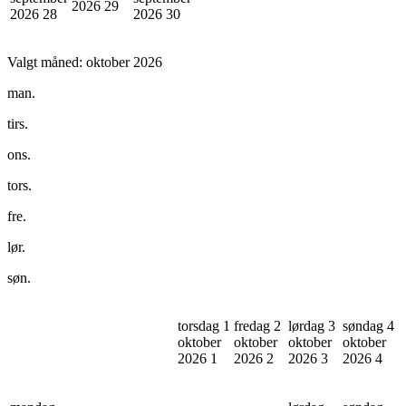
2026
29
2026
28
2026
30
Valgt måned:
oktober 2026
man.
tirs.
ons.
tors.
fre.
lør.
søn.
torsdag 1
fredag 2
lørdag 3
søndag 4
oktober
oktober
oktober
oktober
2026
1
2026
2
2026
3
2026
4