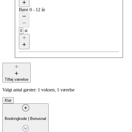
Børn
0 - 12 år
st
Tilføj værelse
Valgt antal gæster:
1 voksen, 1 værelse
Klar
Bookingkode
|
Bonusnat