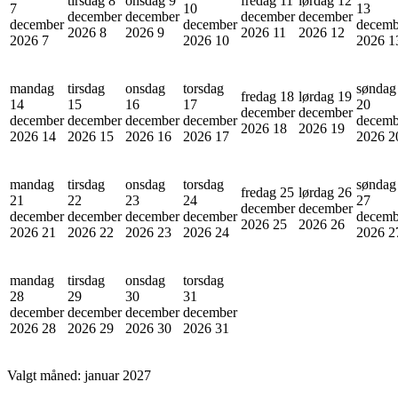
tirsdag 8
onsdag 9
fredag 11
lørdag 12
7
10
13
december
december
december
december
december
december
decemb
2026
8
2026
9
2026
11
2026
12
2026
7
2026
10
2026
1
mandag
tirsdag
onsdag
torsdag
søndag
fredag 18
lørdag 19
14
15
16
17
20
december
december
december
december
december
december
decemb
2026
18
2026
19
2026
14
2026
15
2026
16
2026
17
2026
2
mandag
tirsdag
onsdag
torsdag
søndag
fredag 25
lørdag 26
21
22
23
24
27
december
december
december
december
december
december
decemb
2026
25
2026
26
2026
21
2026
22
2026
23
2026
24
2026
2
mandag
tirsdag
onsdag
torsdag
28
29
30
31
december
december
december
december
2026
28
2026
29
2026
30
2026
31
Valgt måned:
januar 2027