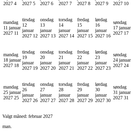
2027
4
2027
5
2027
6
2027
7
2027
8
2027
9
2027
10
tirsdag
onsdag
torsdag
fredag
lørdag
mandag
søndag
12
13
14
15
16
11 januar
17 januar
januar
januar
januar
januar
januar
2027
11
2027
17
2027
12
2027
13
2027
14
2027
15
2027
16
tirsdag
onsdag
torsdag
fredag
lørdag
mandag
søndag
19
20
21
22
23
18 januar
24 januar
januar
januar
januar
januar
januar
2027
18
2027
24
2027
19
2027
20
2027
21
2027
22
2027
23
tirsdag
onsdag
torsdag
fredag
lørdag
mandag
søndag
26
27
28
29
30
25 januar
31 januar
januar
januar
januar
januar
januar
2027
25
2027
31
2027
26
2027
27
2027
28
2027
29
2027
30
Valgt måned:
februar 2027
man.