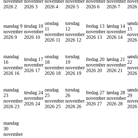
november
november
november
november
november
november
nove
2026
2
2026
3
2026
4
2026
5
2026
6
2026
7
202
onsdag
torsdag
sønd
mandag 9
tirsdag 10
fredag 13
lørdag 14
11
12
15
november
november
november
november
november
november
nove
2026
9
2026
10
2026
13
2026
14
2026
11
2026
12
202
mandag
onsdag
torsdag
sønd
tirsdag 17
fredag 20
lørdag 21
16
18
19
22
november
november
november
november
november
november
nove
2026
17
2026
20
2026
21
2026
16
2026
18
2026
19
202
mandag
onsdag
torsdag
sønd
tirsdag 24
fredag 27
lørdag 28
23
25
26
29
november
november
november
november
november
november
nove
2026
24
2026
27
2026
28
2026
23
2026
25
2026
26
202
mandag
30
november