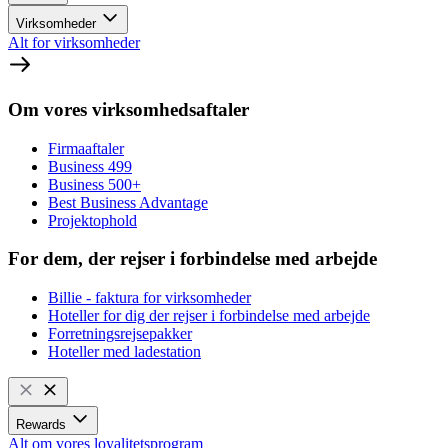
Virksomheder
Alt for virksomheder
Om vores virksomhedsaftaler
Firmaaftaler
Business 499
Business 500+
Best Business Advantage
Projektophold
For dem, der rejser i forbindelse med arbejde
Billie - faktura for virksomheder
Hoteller for dig der rejser i forbindelse med arbejde
Forretningsrejsepakker
Hoteller med ladestation
Rewards
Alt om vores loyalitetsprogram