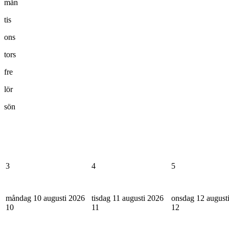
mån
tis
ons
tors
fre
lör
sön
3
4
5
måndag 10 augusti 2026
tisdag 11 augusti 2026
onsdag 12 august
10
11
12