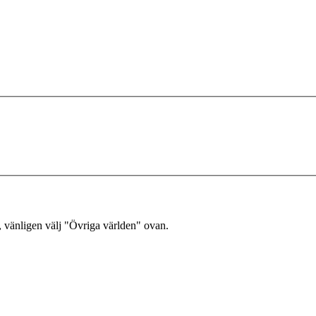
, vänligen välj "Övriga världen" ovan.