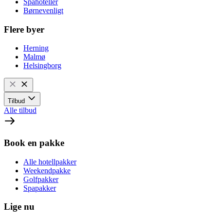
Spahoteller
Børnevenligt
Flere byer
Herning
Malmø
Helsingborg
Tilbud
Alle tilbud
Book en pakke
Alle hotellpakker
Weekendpakke
Golfpakker
Spapakker
Lige nu