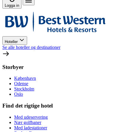
Logga in
Hoteller
Se alle hoteller og destinationer
Storbyer
København
Odense
Stockholm
Oslo
Find det rigtige hotel
Med udeservering
Nær golfbaner
Med ladestationer