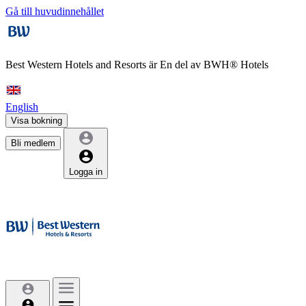
Gå till huvudinnehållet
Best Western Hotels and Resorts är
En del av BWH® Hotels
English
Visa bokning
Bli medlem
Logga in