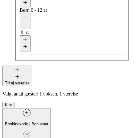
Børn
0 - 12 år
st
Tilføj værelse
Valgt antal gæster:
1 voksen, 1 værelse
Klar
Bookingkode
|
Bonusnat