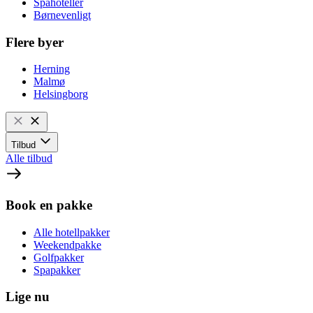
Spahoteller
Børnevenligt
Flere byer
Herning
Malmø
Helsingborg
Tilbud
Alle tilbud
Book en pakke
Alle hotellpakker
Weekendpakke
Golfpakker
Spapakker
Lige nu