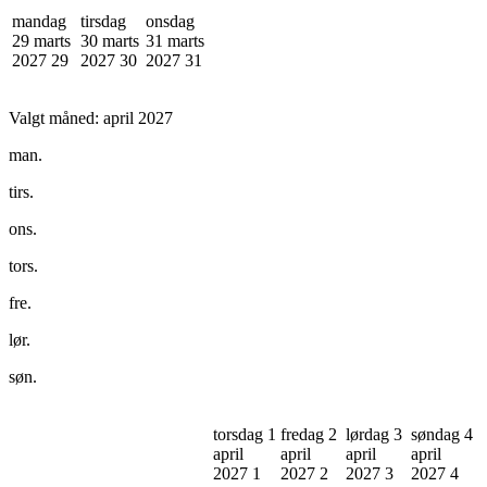
mandag
tirsdag
onsdag
29 marts
30 marts
31 marts
2027
29
2027
30
2027
31
Valgt måned:
april 2027
man.
tirs.
ons.
tors.
fre.
lør.
søn.
torsdag 1
fredag 2
lørdag 3
søndag 4
april
april
april
april
2027
1
2027
2
2027
3
2027
4