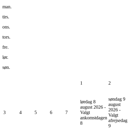
man.
tirs.
ons.
tors.
fre.
lør.
søn.
1
2
søndag 9
lørdag 8
august
august 2026 -
2026 -
3
4
5
6
7
Valgt
Valgt
ankomstdagen
afrejsedag
8
9