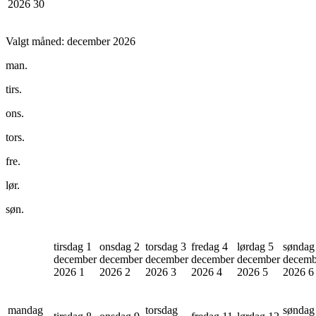
2026
30
Valgt måned:
december 2026
man.
tirs.
ons.
tors.
fre.
lør.
søn.
tirsdag 1
onsdag 2
torsdag 3
fredag 4
lørdag 5
søndag
december
december
december
december
december
decemb
2026
1
2026
2
2026
3
2026
4
2026
5
2026
6
mandag
torsdag
søndag