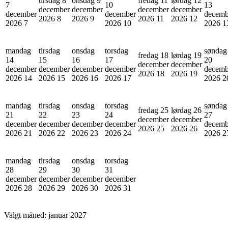
tirsdag 8
onsdag 9
fredag 11
lørdag 12
7
10
13
december
december
december
december
december
december
decemb
2026
8
2026
9
2026
11
2026
12
2026
7
2026
10
2026
1
mandag
tirsdag
onsdag
torsdag
søndag
fredag 18
lørdag 19
14
15
16
17
20
december
december
december
december
december
december
decemb
2026
18
2026
19
2026
14
2026
15
2026
16
2026
17
2026
2
mandag
tirsdag
onsdag
torsdag
søndag
fredag 25
lørdag 26
21
22
23
24
27
december
december
december
december
december
december
decemb
2026
25
2026
26
2026
21
2026
22
2026
23
2026
24
2026
2
mandag
tirsdag
onsdag
torsdag
28
29
30
31
december
december
december
december
2026
28
2026
29
2026
30
2026
31
Valgt måned:
januar 2027