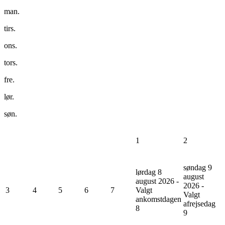
man.
tirs.
ons.
tors.
fre.
lør.
søn.
1
2
søndag 9
lørdag 8
august
august 2026 -
2026 -
3
4
5
6
7
Valgt
Valgt
ankomstdagen
afrejsedag
8
9