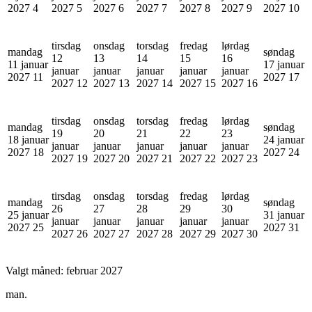
2027
4
2027
5
2027
6
2027
7
2027
8
2027
9
2027
10
tirsdag
onsdag
torsdag
fredag
lørdag
mandag
søndag
12
13
14
15
16
11 januar
17 januar
januar
januar
januar
januar
januar
2027
11
2027
17
2027
12
2027
13
2027
14
2027
15
2027
16
tirsdag
onsdag
torsdag
fredag
lørdag
mandag
søndag
19
20
21
22
23
18 januar
24 januar
januar
januar
januar
januar
januar
2027
18
2027
24
2027
19
2027
20
2027
21
2027
22
2027
23
tirsdag
onsdag
torsdag
fredag
lørdag
mandag
søndag
26
27
28
29
30
25 januar
31 januar
januar
januar
januar
januar
januar
2027
25
2027
31
2027
26
2027
27
2027
28
2027
29
2027
30
Valgt måned:
februar 2027
man.