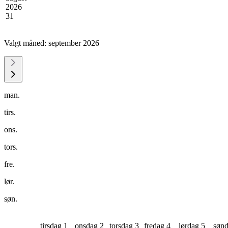
2026
31
Valgt måned:
september 2026
man.
tirs.
ons.
tors.
fre.
lør.
søn.
tirsdag 1
onsdag 2
torsdag 3
fredag 4
lørdag 5
sønd