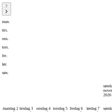
man.
tirs.
ons.
tors.
fre.
lør.
søn.
sønd
nove
202
mandag 2
tirsdag 3
onsdag 4
torsdag 5
fredag 6
lørdag 7
sønd