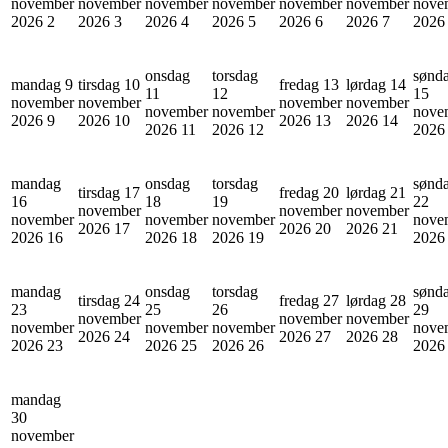
november
november
november
november
november
november
nove
2026
2
2026
3
2026
4
2026
5
2026
6
2026
7
202
onsdag
torsdag
sønd
mandag 9
tirsdag 10
fredag 13
lørdag 14
11
12
15
november
november
november
november
november
november
nove
2026
9
2026
10
2026
13
2026
14
2026
11
2026
12
202
mandag
onsdag
torsdag
sønd
tirsdag 17
fredag 20
lørdag 21
16
18
19
22
november
november
november
november
november
november
nove
2026
17
2026
20
2026
21
2026
16
2026
18
2026
19
202
mandag
onsdag
torsdag
sønd
tirsdag 24
fredag 27
lørdag 28
23
25
26
29
november
november
november
november
november
november
nove
2026
24
2026
27
2026
28
2026
23
2026
25
2026
26
202
mandag
30
november