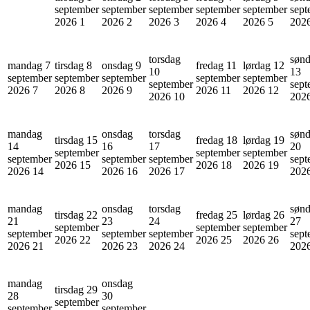
september
september
september
september
september
sept
2026
1
2026
2
2026
3
2026
4
2026
5
202
torsdag
søn
mandag 7
tirsdag 8
onsdag 9
fredag 11
lørdag 12
10
13
september
september
september
september
september
september
sept
2026
7
2026
8
2026
9
2026
11
2026
12
2026
10
202
mandag
onsdag
torsdag
søn
tirsdag 15
fredag 18
lørdag 19
14
16
17
20
september
september
september
september
september
september
sept
2026
15
2026
18
2026
19
2026
14
2026
16
2026
17
202
mandag
onsdag
torsdag
søn
tirsdag 22
fredag 25
lørdag 26
21
23
24
27
september
september
september
september
september
september
sept
2026
22
2026
25
2026
26
2026
21
2026
23
2026
24
202
mandag
onsdag
tirsdag 29
28
30
september
september
september