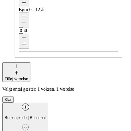
Børn
0 - 12 år
st
Tilføj værelse
Valgt antal gæster:
1 voksen, 1 værelse
Klar
Bookingkode
|
Bonusnat