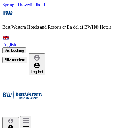
Spring til hovedindhold
Best Western Hotels and Resorts er
En del af BWH® Hotels
English
Vis booking
Bliv medlem
Log ind