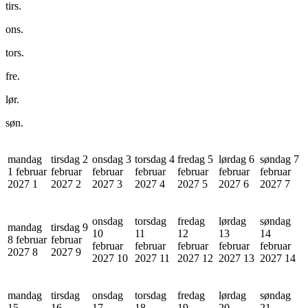
tirs.
ons.
tors.
fre.
lør.
søn.
mandag
tirsdag 2
onsdag 3
torsdag 4
fredag 5
lørdag 6
søndag 7
1 februar
februar
februar
februar
februar
februar
februar
2027
1
2027
2
2027
3
2027
4
2027
5
2027
6
2027
7
onsdag
torsdag
fredag
lørdag
søndag
mandag
tirsdag 9
10
11
12
13
14
8 februar
februar
februar
februar
februar
februar
februar
2027
8
2027
9
2027
10
2027
11
2027
12
2027
13
2027
14
mandag
tirsdag
onsdag
torsdag
fredag
lørdag
søndag
15
16
17
18
19
20
21