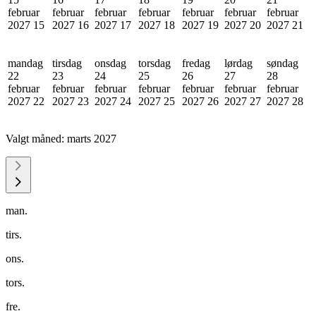
februar
februar
februar
februar
februar
februar
februar
2027
15
2027
16
2027
17
2027
18
2027
19
2027
20
2027
21
mandag
tirsdag
onsdag
torsdag
fredag
lørdag
søndag
22
23
24
25
26
27
28
februar
februar
februar
februar
februar
februar
februar
2027
22
2027
23
2027
24
2027
25
2027
26
2027
27
2027
28
Valgt måned:
marts 2027
man.
tirs.
ons.
tors.
fre.