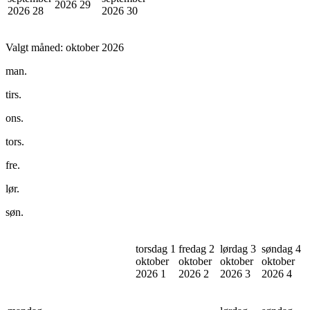
2026
29
2026
28
2026
30
Valgt måned:
oktober 2026
man.
tirs.
ons.
tors.
fre.
lør.
søn.
torsdag 1
fredag 2
lørdag 3
søndag 4
oktober
oktober
oktober
oktober
2026
1
2026
2
2026
3
2026
4