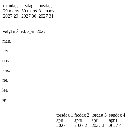
mandag
tirsdag
onsdag
29 marts
30 marts
31 marts
2027
29
2027
30
2027
31
Valgt måned:
april 2027
man.
tirs.
ons.
tors.
fre.
lør.
søn.
torsdag 1
fredag 2
lørdag 3
søndag 4
april
april
april
april
2027
1
2027
2
2027
3
2027
4