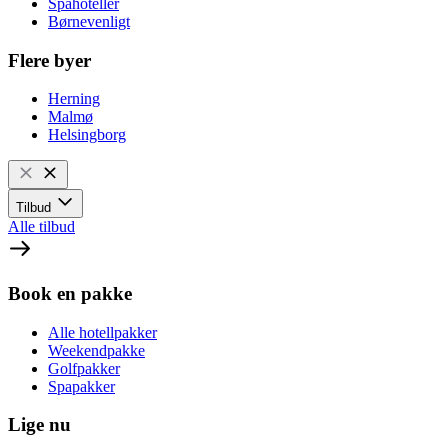
Spahoteller
Børnevenligt
Flere byer
Herning
Malmø
Helsingborg
Tilbud
Alle tilbud
Book en pakke
Alle hotellpakker
Weekendpakke
Golfpakker
Spapakker
Lige nu