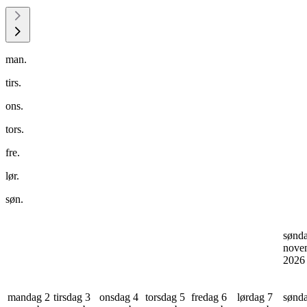
man.
tirs.
ons.
tors.
fre.
lør.
søn.
sønd
nove
202
mandag 2
tirsdag 3
onsdag 4
torsdag 5
fredag 6
lørdag 7
sønd