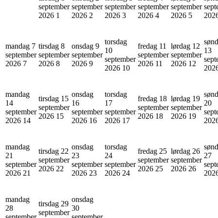
september
september
september
september
september
sept
2026
1
2026
2
2026
3
2026
4
2026
5
202
torsdag
søn
mandag 7
tirsdag 8
onsdag 9
fredag 11
lørdag 12
10
13
september
september
september
september
september
september
sept
2026
7
2026
8
2026
9
2026
11
2026
12
2026
10
202
mandag
onsdag
torsdag
søn
tirsdag 15
fredag 18
lørdag 19
14
16
17
20
september
september
september
september
september
september
sept
2026
15
2026
18
2026
19
2026
14
2026
16
2026
17
202
mandag
onsdag
torsdag
søn
tirsdag 22
fredag 25
lørdag 26
21
23
24
27
september
september
september
september
september
september
sept
2026
22
2026
25
2026
26
2026
21
2026
23
2026
24
202
mandag
onsdag
tirsdag 29
28
30
september
september
september