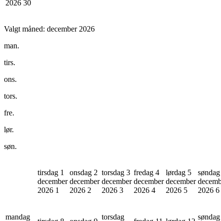
2026
30
Valgt måned:
december 2026
man.
tirs.
ons.
tors.
fre.
lør.
søn.
tirsdag 1
onsdag 2
torsdag 3
fredag 4
lørdag 5
søndag
december
december
december
december
december
decemb
2026
1
2026
2
2026
3
2026
4
2026
5
2026
6
mandag
torsdag
søndag