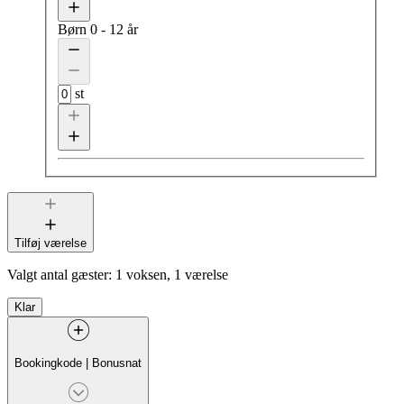
Børn
0 - 12 år
st
Tilføj værelse
Valgt antal gæster:
1 voksen, 1 værelse
Klar
Bookingkode
|
Bonusnat