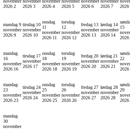
november
november
november
november
november
november
nove
2026
2
2026
3
2026
4
2026
5
2026
6
2026
7
202
onsdag
torsdag
sønd
mandag 9
tirsdag 10
fredag 13
lørdag 14
11
12
15
november
november
november
november
november
november
nove
2026
9
2026
10
2026
13
2026
14
2026
11
2026
12
202
mandag
onsdag
torsdag
sønd
tirsdag 17
fredag 20
lørdag 21
16
18
19
22
november
november
november
november
november
november
nove
2026
17
2026
20
2026
21
2026
16
2026
18
2026
19
202
mandag
onsdag
torsdag
sønd
tirsdag 24
fredag 27
lørdag 28
23
25
26
29
november
november
november
november
november
november
nove
2026
24
2026
27
2026
28
2026
23
2026
25
2026
26
202
mandag
30
november