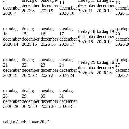
tirsdag 8
onsdag 9
fredag 11
lørdag 12
7
10
13
december
december
december
december
december
december
decemb
2026
8
2026
9
2026
11
2026
12
2026
7
2026
10
2026
1
mandag
tirsdag
onsdag
torsdag
søndag
fredag 18
lørdag 19
14
15
16
17
20
december
december
december
december
december
december
decemb
2026
18
2026
19
2026
14
2026
15
2026
16
2026
17
2026
2
mandag
tirsdag
onsdag
torsdag
søndag
fredag 25
lørdag 26
21
22
23
24
27
december
december
december
december
december
december
decemb
2026
25
2026
26
2026
21
2026
22
2026
23
2026
24
2026
2
mandag
tirsdag
onsdag
torsdag
28
29
30
31
december
december
december
december
2026
28
2026
29
2026
30
2026
31
Valgt måned:
januar 2027