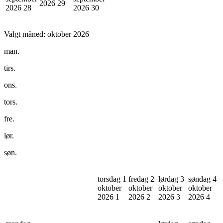
2026
29
2026
28
2026
30
Valgt måned:
oktober 2026
man.
tirs.
ons.
tors.
fre.
lør.
søn.
torsdag 1
fredag 2
lørdag 3
søndag 4
oktober
oktober
oktober
oktober
2026
1
2026
2
2026
3
2026
4