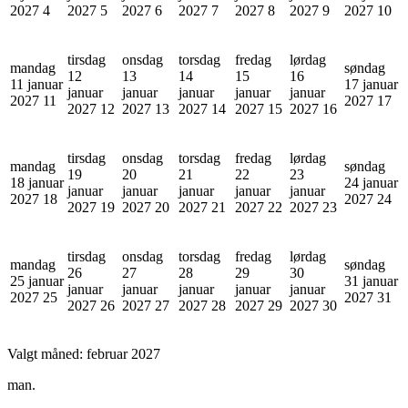
2027
4
2027
5
2027
6
2027
7
2027
8
2027
9
2027
10
tirsdag
onsdag
torsdag
fredag
lørdag
mandag
søndag
12
13
14
15
16
11 januar
17 januar
januar
januar
januar
januar
januar
2027
11
2027
17
2027
12
2027
13
2027
14
2027
15
2027
16
tirsdag
onsdag
torsdag
fredag
lørdag
mandag
søndag
19
20
21
22
23
18 januar
24 januar
januar
januar
januar
januar
januar
2027
18
2027
24
2027
19
2027
20
2027
21
2027
22
2027
23
tirsdag
onsdag
torsdag
fredag
lørdag
mandag
søndag
26
27
28
29
30
25 januar
31 januar
januar
januar
januar
januar
januar
2027
25
2027
31
2027
26
2027
27
2027
28
2027
29
2027
30
Valgt måned:
februar 2027
man.