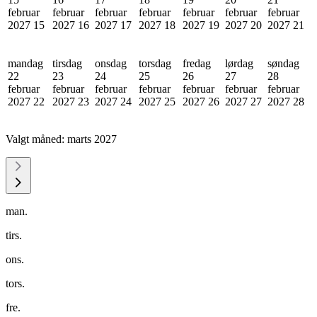
februar
februar
februar
februar
februar
februar
februar
2027
15
2027
16
2027
17
2027
18
2027
19
2027
20
2027
21
mandag
tirsdag
onsdag
torsdag
fredag
lørdag
søndag
22
23
24
25
26
27
28
februar
februar
februar
februar
februar
februar
februar
2027
22
2027
23
2027
24
2027
25
2027
26
2027
27
2027
28
Valgt måned:
marts 2027
man.
tirs.
ons.
tors.
fre.