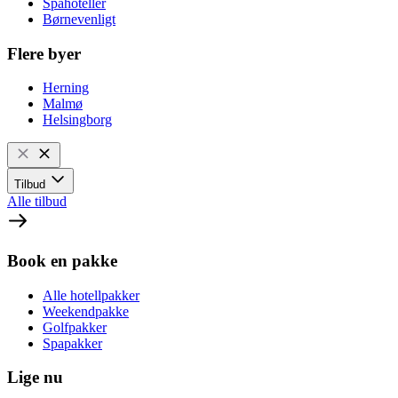
Spahoteller
Børnevenligt
Flere byer
Herning
Malmø
Helsingborg
Tilbud
Alle tilbud
Book en pakke
Alle hotellpakker
Weekendpakke
Golfpakker
Spapakker
Lige nu