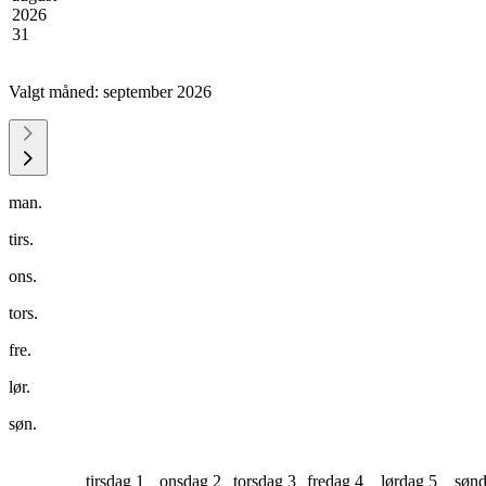
2026
31
Valgt måned:
september 2026
man.
tirs.
ons.
tors.
fre.
lør.
søn.
tirsdag 1
onsdag 2
torsdag 3
fredag 4
lørdag 5
sønd