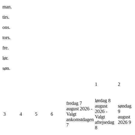
man.
tirs.
ons.
tors.
fre.
lør.
søn.
1
2
lørdag 8
fredag 7
august
søndag
august 2026 -
2026 -
9
3
4
5
6
Valgt
Valgt
august
ankomstdagen
afrejsedag
2026
9
7
8