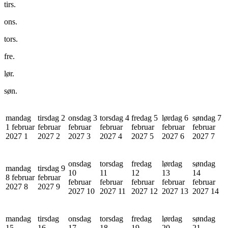
tirs.
ons.
tors.
fre.
lør.
søn.
mandag
tirsdag 2
onsdag 3
torsdag 4
fredag 5
lørdag 6
søndag 7
1 februar
februar
februar
februar
februar
februar
februar
2027
1
2027
2
2027
3
2027
4
2027
5
2027
6
2027
7
onsdag
torsdag
fredag
lørdag
søndag
mandag
tirsdag 9
10
11
12
13
14
8 februar
februar
februar
februar
februar
februar
februar
2027
8
2027
9
2027
10
2027
11
2027
12
2027
13
2027
14
mandag
tirsdag
onsdag
torsdag
fredag
lørdag
søndag
15
16
17
18
19
20
21