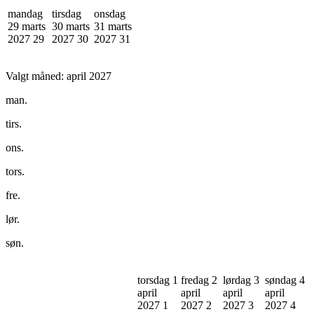
mandag
tirsdag
onsdag
29 marts
30 marts
31 marts
2027
29
2027
30
2027
31
Valgt måned:
april 2027
man.
tirs.
ons.
tors.
fre.
lør.
søn.
torsdag 1
fredag 2
lørdag 3
søndag 4
april
april
april
april
2027
1
2027
2
2027
3
2027
4