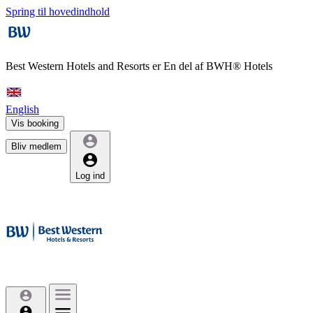
Spring til hovedindhold
Best Western Hotels and Resorts er
En del af BWH® Hotels
English
Vis booking
Bliv medlem
Log ind