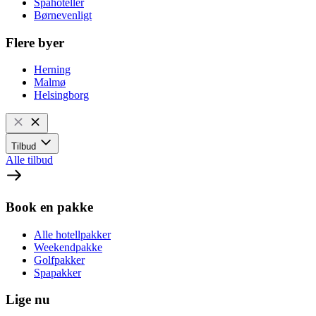
Spahoteller
Børnevenligt
Flere byer
Herning
Malmø
Helsingborg
Tilbud
Alle tilbud
Book en pakke
Alle hotellpakker
Weekendpakke
Golfpakker
Spapakker
Lige nu