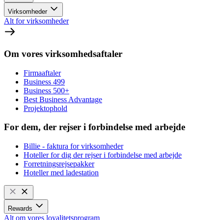
Virksomheder
Alt for virksomheder
Om vores virksomhedsaftaler
Firmaaftaler
Business 499
Business 500+
Best Business Advantage
Projektophold
For dem, der rejser i forbindelse med arbejde
Billie - faktura for virksomheder
Hoteller for dig der rejser i forbindelse med arbejde
Forretningsrejsepakker
Hoteller med ladestation
Rewards
Alt om vores loyalitetsprogram