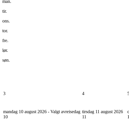
man.
tir.
ons.
tor.
fre.
lør.
søn.
3
4
mandag 10 august 2026 - Valgt avreisedag
tirsdag 11 august 2026
10
11