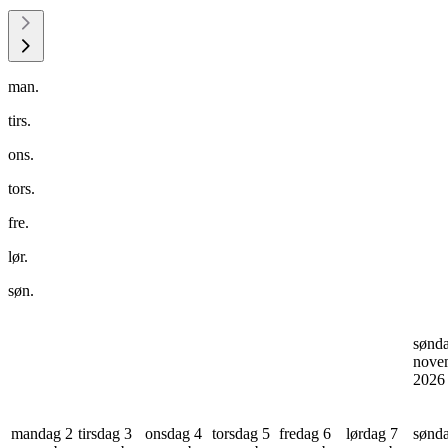
man.
tirs.
ons.
tors.
fre.
lør.
søn.
sønd
nove
202
mandag 2
tirsdag 3
onsdag 4
torsdag 5
fredag 6
lørdag 7
sønd