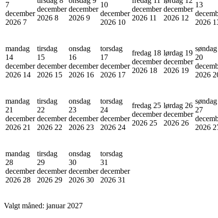
tirsdag 8
onsdag 9
fredag 11
lørdag 12
7
10
13
december
december
december
december
december
december
decemb
2026
8
2026
9
2026
11
2026
12
2026
7
2026
10
2026
1
mandag
tirsdag
onsdag
torsdag
søndag
fredag 18
lørdag 19
14
15
16
17
20
december
december
december
december
december
december
decemb
2026
18
2026
19
2026
14
2026
15
2026
16
2026
17
2026
2
mandag
tirsdag
onsdag
torsdag
søndag
fredag 25
lørdag 26
21
22
23
24
27
december
december
december
december
december
december
decemb
2026
25
2026
26
2026
21
2026
22
2026
23
2026
24
2026
2
mandag
tirsdag
onsdag
torsdag
28
29
30
31
december
december
december
december
2026
28
2026
29
2026
30
2026
31
Valgt måned:
januar 2027