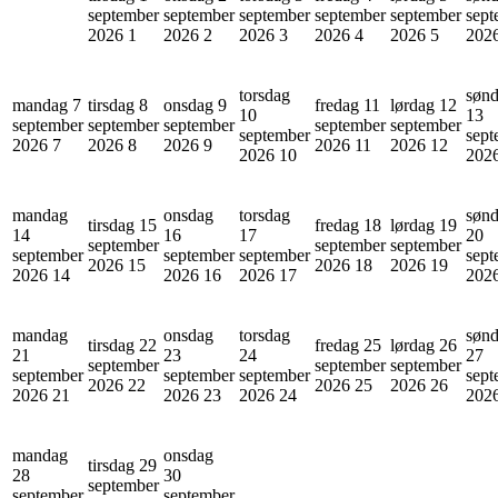
september
september
september
september
september
sept
2026
1
2026
2
2026
3
2026
4
2026
5
202
torsdag
søn
mandag 7
tirsdag 8
onsdag 9
fredag 11
lørdag 12
10
13
september
september
september
september
september
september
sept
2026
7
2026
8
2026
9
2026
11
2026
12
2026
10
202
mandag
onsdag
torsdag
søn
tirsdag 15
fredag 18
lørdag 19
14
16
17
20
september
september
september
september
september
september
sept
2026
15
2026
18
2026
19
2026
14
2026
16
2026
17
202
mandag
onsdag
torsdag
søn
tirsdag 22
fredag 25
lørdag 26
21
23
24
27
september
september
september
september
september
september
sept
2026
22
2026
25
2026
26
2026
21
2026
23
2026
24
202
mandag
onsdag
tirsdag 29
28
30
september
september
september