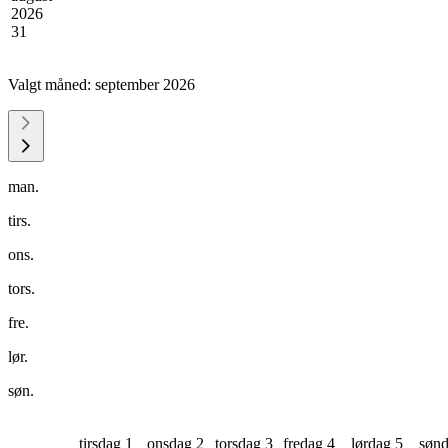
2026
31
Valgt måned:
september 2026
man.
tirs.
ons.
tors.
fre.
lør.
søn.
tirsdag 1
onsdag 2
torsdag 3
fredag 4
lørdag 5
sønd