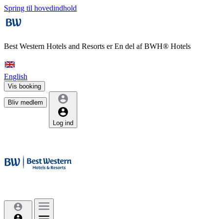
Spring til hovedindhold
Best Western Hotels and Resorts er
En del af BWH® Hotels
English
Vis booking
Bliv medlem
Log ind