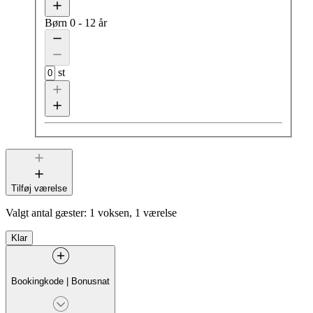
Børn
0 - 12 år
st
Tilføj værelse
Valgt antal gæster:
1 voksen, 1 værelse
Klar
Bookingkode
|
Bonusnat