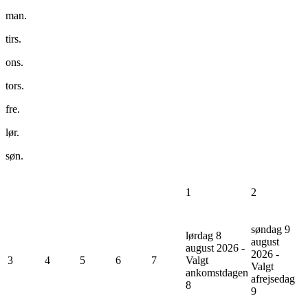
man.
tirs.
ons.
tors.
fre.
lør.
søn.
1
2
søndag 9
lørdag 8
august
august 2026 -
2026 -
3
4
5
6
7
Valgt
Valgt
ankomstdagen
afrejsedag
8
9