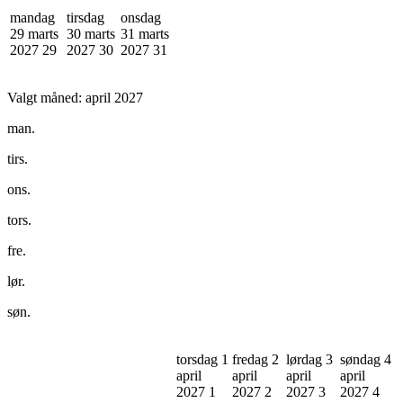
mandag
tirsdag
onsdag
29 marts
30 marts
31 marts
2027
29
2027
30
2027
31
Valgt måned:
april 2027
man.
tirs.
ons.
tors.
fre.
lør.
søn.
torsdag 1
fredag 2
lørdag 3
søndag 4
april
april
april
april
2027
1
2027
2
2027
3
2027
4