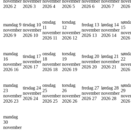
november
november
november
november
november
november
nove
2026
2
2026
3
2026
4
2026
5
2026
6
2026
7
202
onsdag
torsdag
sønd
mandag 9
tirsdag 10
fredag 13
lørdag 14
11
12
15
november
november
november
november
november
november
nove
2026
9
2026
10
2026
13
2026
14
2026
11
2026
12
202
mandag
onsdag
torsdag
sønd
tirsdag 17
fredag 20
lørdag 21
16
18
19
22
november
november
november
november
november
november
nove
2026
17
2026
20
2026
21
2026
16
2026
18
2026
19
202
mandag
onsdag
torsdag
sønd
tirsdag 24
fredag 27
lørdag 28
23
25
26
29
november
november
november
november
november
november
nove
2026
24
2026
27
2026
28
2026
23
2026
25
2026
26
202
mandag
30
november