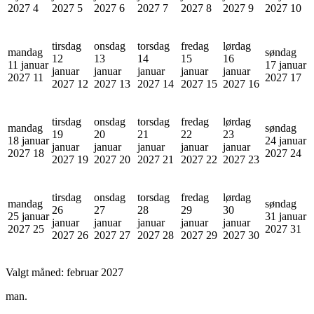
2027
4
2027
5
2027
6
2027
7
2027
8
2027
9
2027
10
tirsdag
onsdag
torsdag
fredag
lørdag
mandag
søndag
12
13
14
15
16
11 januar
17 januar
januar
januar
januar
januar
januar
2027
11
2027
17
2027
12
2027
13
2027
14
2027
15
2027
16
tirsdag
onsdag
torsdag
fredag
lørdag
mandag
søndag
19
20
21
22
23
18 januar
24 januar
januar
januar
januar
januar
januar
2027
18
2027
24
2027
19
2027
20
2027
21
2027
22
2027
23
tirsdag
onsdag
torsdag
fredag
lørdag
mandag
søndag
26
27
28
29
30
25 januar
31 januar
januar
januar
januar
januar
januar
2027
25
2027
31
2027
26
2027
27
2027
28
2027
29
2027
30
Valgt måned:
februar 2027
man.