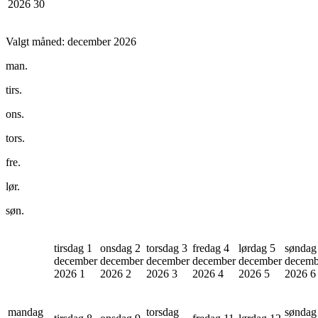
2026
30
Valgt måned:
december 2026
man.
tirs.
ons.
tors.
fre.
lør.
søn.
tirsdag 1
onsdag 2
torsdag 3
fredag 4
lørdag 5
søndag
december
december
december
december
december
decemb
2026
1
2026
2
2026
3
2026
4
2026
5
2026
6
mandag
torsdag
søndag