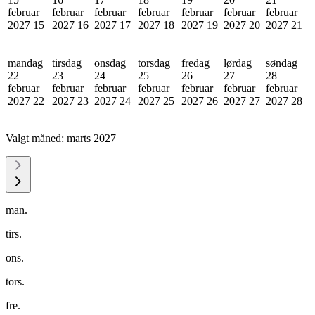
februar
februar
februar
februar
februar
februar
februar
2027
15
2027
16
2027
17
2027
18
2027
19
2027
20
2027
21
mandag
tirsdag
onsdag
torsdag
fredag
lørdag
søndag
22
23
24
25
26
27
28
februar
februar
februar
februar
februar
februar
februar
2027
22
2027
23
2027
24
2027
25
2027
26
2027
27
2027
28
Valgt måned:
marts 2027
man.
tirs.
ons.
tors.
fre.