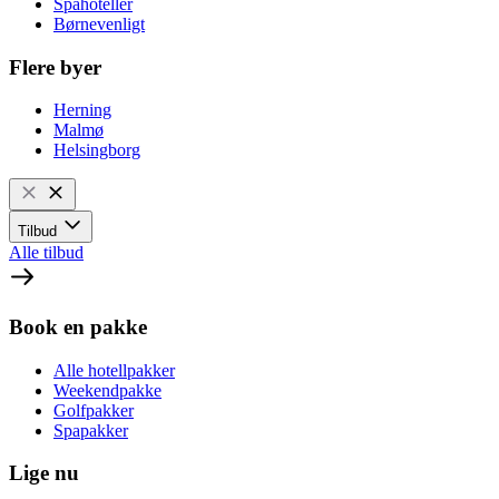
Spahoteller
Børnevenligt
Flere byer
Herning
Malmø
Helsingborg
Tilbud
Alle tilbud
Book en pakke
Alle hotellpakker
Weekendpakke
Golfpakker
Spapakker
Lige nu