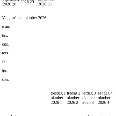
2026
29
2026
28
2026
30
Valgt måned:
oktober 2026
man.
tirs.
ons.
tors.
fre.
lør.
søn.
torsdag 1
fredag 2
lørdag 3
søndag 4
oktober
oktober
oktober
oktober
2026
1
2026
2
2026
3
2026
4