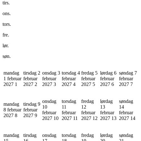
tirs.
ons.
tors.
fre.
lør.
søn.
mandag
tirsdag 2
onsdag 3
torsdag 4
fredag 5
lørdag 6
søndag 7
1 februar
februar
februar
februar
februar
februar
februar
2027
1
2027
2
2027
3
2027
4
2027
5
2027
6
2027
7
onsdag
torsdag
fredag
lørdag
søndag
mandag
tirsdag 9
10
11
12
13
14
8 februar
februar
februar
februar
februar
februar
februar
2027
8
2027
9
2027
10
2027
11
2027
12
2027
13
2027
14
mandag
tirsdag
onsdag
torsdag
fredag
lørdag
søndag
15
16
17
18
19
20
21